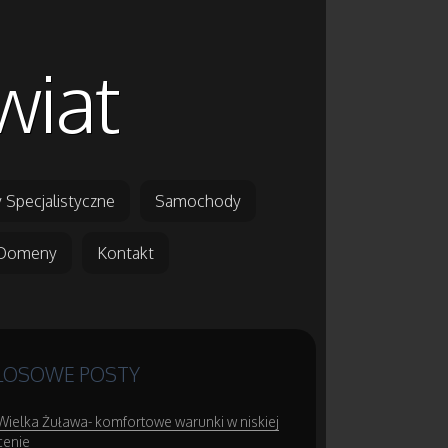
wiat
 Specjalistyczne
Samochody
Domeny
Kontakt
LOSOWE POSTY
Wielka Żuława- komfortowe warunki w niskiej
cenie