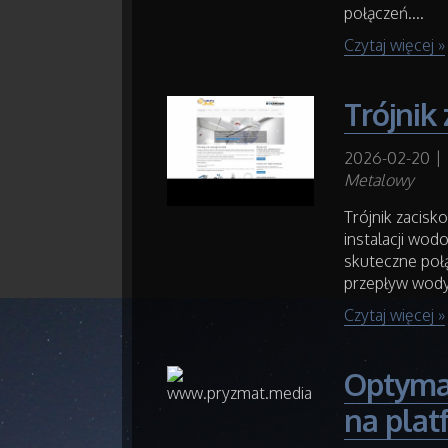
połączeń....
Czytaj więcej »
Trójnik
2026-02-20
|
Metalowy
Trójnik zacis
instalacji wod
skuteczne połą
przepływ wody.
Czytaj więcej »
Optyma
na plat