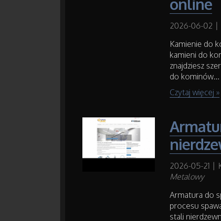
online
2026-06-02
|
Kamienie do k
kamieni do ko
znajdziesz sze
do kominów...
Czytaj więcej »
Armatur
nierdze
2026-05-21
|
Metalowy
Armatura do s
procesu spawan
stali nierdzew