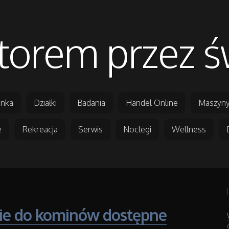
orem przez ś
nka
Działki
Badania
Handel Online
Maszyny
e
Rekreacja
Serwis
Noclegi
Wellness
ie do kominów dostępne