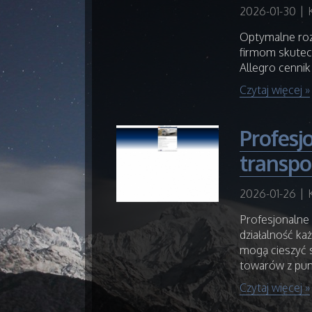
2026-01-30
|
Optymalne roz
firmom skutec
Allegro cenni
Czytaj więcej »
Profesj
transp
2026-01-26
|
Profesjonalne 
działalność każ
mogą cieszyć 
towarów z punk
Czytaj więcej »