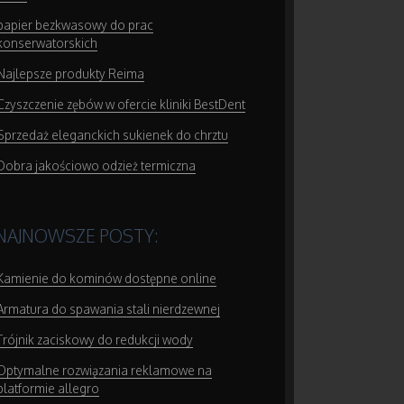
papier bezkwasowy do prac
konserwatorskich
Najlepsze produkty Reima
Czyszczenie zębów w ofercie kliniki BestDent
Sprzedaż eleganckich sukienek do chrztu
Dobra jakościowo odzież termiczna
NAJNOWSZE POSTY:
Kamienie do kominów dostępne online
Armatura do spawania stali nierdzewnej
Trójnik zaciskowy do redukcji wody
Optymalne rozwiązania reklamowe na
platformie allegro