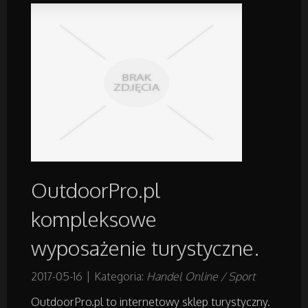
Wyposażenie Wnętrz
Wyposażenie Łazienki
Odzież
Sport
Elektronika, RTV, AGD
OutdoorPro.pl
Art. Dla Zwierząt
kompleksowe
Ogród, Rośliny
wyposażenie turystyczne.
Chemia
2017-05-16
|
Kategoria:
Handel Online / Sport
OutdoorPro.pl to internetowy sklep turystyczny.
Art. Spożywcze