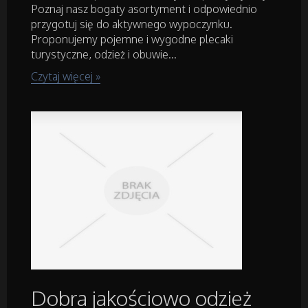
Poznaj nasz bogaty asortyment i odpowiednio
przygotuj się do aktywnego wypoczynku.
Inne Sklepy
Proponujemy pojemne i wygodne plecaki
turystyczne, odzież i obuwie...
Czytaj więcej »
Maszyny Specjalistyczne
Maszyny
Narzędzia
Przemysł Metalowy
Samochody
Transport
Dobra jakościowo odzież