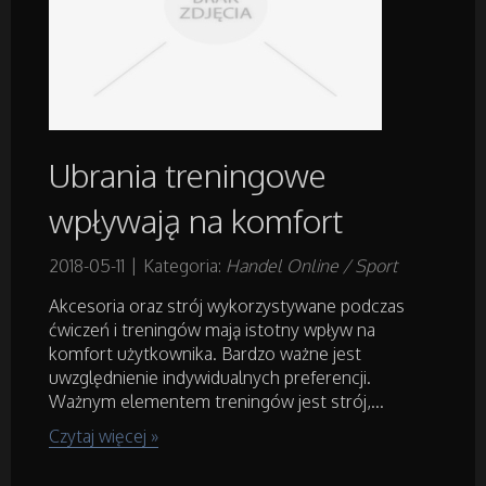
Placówki Edukacyjne
Kursy i Szkolenia
Tłumaczenia
Ubrania treningowe
Książki, Czasopisma
wpływają na komfort
Handel Online
2018-05-11
|
Kategoria:
Handel Online / Sport
Akcesoria oraz strój wykorzystywane podczas
Biżuteria
ćwiczeń i treningów mają istotny wpływ na
komfort użytkownika. Bardzo ważne jest
Dla Dzieci
uwzględnienie indywidualnych preferencji.
Ważnym elementem treningów jest strój,...
Meble
Czytaj więcej »