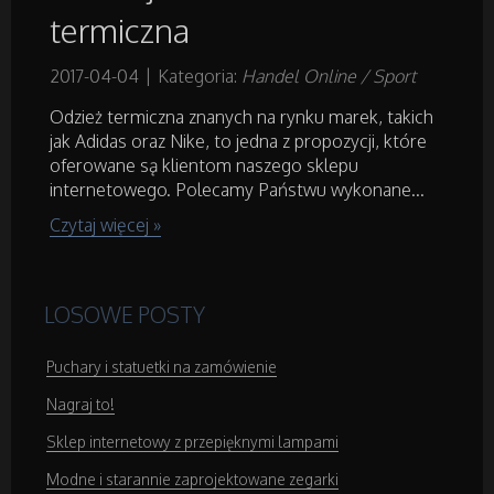
Części Samochodowe
termiczna
Wynajem
2017-04-04
|
Kategoria:
Handel Online / Sport
Odzież termiczna znanych na rynku marek, takich
Usługi Motoryzacyjne
jak Adidas oraz Nike, to jedna z propozycji, które
oferowane są klientom naszego sklepu
internetowego. Polecamy Państwu wykonane...
Salony, Komisy
Czytaj więcej »
Materiały Promocyjne
LOSOWE POSTY
Agencje Reklamowe
Puchary i statuetki na zamówienie
Materiały Reklamowe
Nagraj to!
Sklep internetowy z przepięknymi lampami
Inne Agencje
Modne i starannie zaprojektowane zegarki