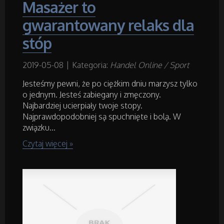
Masażer to
gwarantowany relaks dla
Remonty, Elektryk, Hydraulik
stóp
Materiały Budowlane
2019-05-08
|
Kategoria:
Handel Online / Sport
Jesteśmy pewni, że po ciężkim dniu marzysz tylko
Działki
o jednym. Jesteś zabiegany i zmęczony.
Najbardziej ucierpiały twoje stopy.
Drzwi i Okna
Najprawdopodobniej są spuchnięte i bolą. W
związku...
Nieruchomości, Działki
Czytaj więcej »
Domy, Mieszkania
Badania