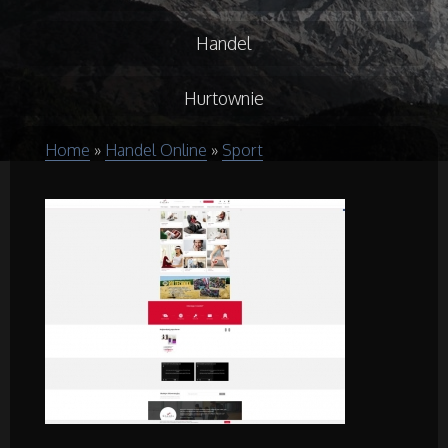
Handel
Hurtownie
Home
»
Handel Online
»
Sport
Kredyty, Leasing
Oferty Pracy
Ubezpieczenia
Ekologia
Budowlanka
Projektowanie