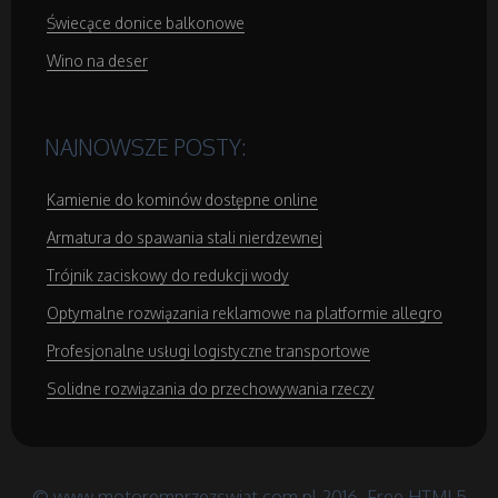
Świecące donice balkonowe
Rekreacja
Wino na deser
Imprezy Integracyjne
Hobby
NAJNOWSZE POSTY:
Kamienie do kominów dostępne online
Zajęcia Sportowe i Rekreacyjne
Armatura do spawania stali nierdzewnej
Trójnik zaciskowy do redukcji wody
Serwis
Optymalne rozwiązania reklamowe na platformie allegro
Informatyczne
Profesjonalne usługi logistyczne transportowe
Solidne rozwiązania do przechowywania rzeczy
Restauracje, Catering
Fotografia
© www.motoremprzezswiat.com.pl 2016.
Free HTML5