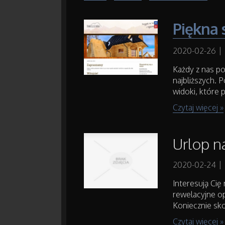
Piękna s
2020-02-26
|
Każdy z nas po
najbliższych. P
widoki, które 
Czytaj więcej »
Urlop n
2020-02-24
|
Interesują Cię
rewelacyjne o
Koniecznie skon
Czytaj więcej »