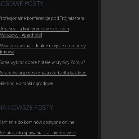
LOSOWE POSTY
Profesjonalne konferencje pod Trójmiastem
Organizacja konferencji w okolicach
Warszawy - Aparthotel
Wawrzokowizna - idealne miejsce na imprezę
firmową
Gdzie wybrać dobre hotele w Krynicy Zdroju?
Żyrardów oraz doskonała oferta dla każdego
Niedrogie altanki ogrodowe
NAJNOWSZE POSTY:
Kamienie do kominów dostępne online
Armatura do spawania stali nierdzewnej