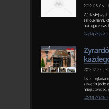
2019-05-06
|
W dzisiejszych
szkoleniami, 
nurtujące nas 
Czytaj więcej »
Żyrardó
każdeg
2018-12-27
|
Ka
Jeżeli oglądac
zawędrujecie 
miejscowość, g
Czytaj więcej »