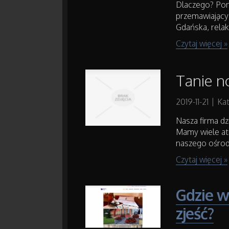
Dlaczego? Pon
przemawiający
Gdańska, relak
Czytaj więcej »
Tanie n
2019-11-21
|
Kat
Nasza firma dzi
Mamy wiele atr
naszego ośrodk
Czytaj więcej »
Gdzie w
zjeść?