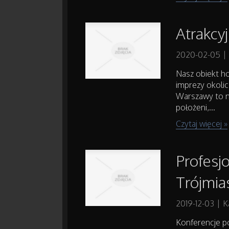
Atrakcy
2020-02-05
|
Nasz obiekt h
imprezy okoli
Warszawy to na
położeni,...
Czytaj więcej »
Profesj
Trójmi
2019-12-03
|
K
Konferencje p