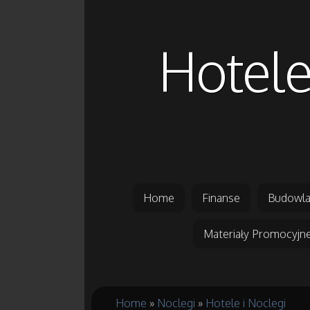
Hotele
Home
Finanse
Budowla
Materiały Promocyjn
Home
»
Noclegi
»
Hotele i Noclegi