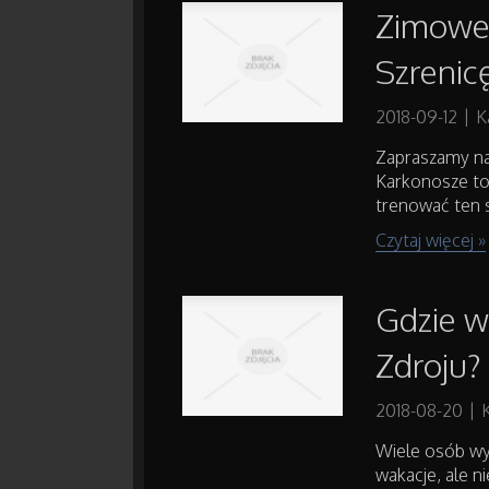
Zimowe 
Szrenic
2018-09-12
|
K
Zapraszamy na
Karkonosze to 
trenować ten s
Czytaj więcej »
Gdzie w
Zdroju?
2018-08-20
|
Wiele osób wyj
wakacje, ale n