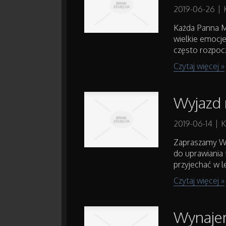
2019-06-26
|
Każda Panna Mł
wielkie emocje
często rozpocz
Czytaj więcej »
Wyjazd 
2019-06-14
|
K
Zapraszamy Wa
do uprawiania 
przyjechać w l
Czytaj więcej »
Wynajem