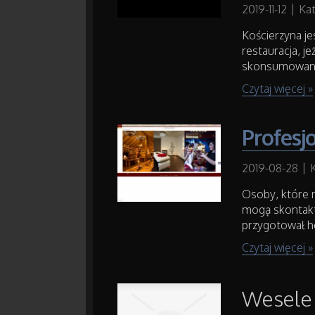
2019-11-12
|
Kat
Kościerzyna je
restauracja, j
skonsumowanie
Czytaj więcej »
Profesjo
2019-08-28
|
Osoby, które 
mogą skontakto
przygotował ho
Czytaj więcej »
Wesele