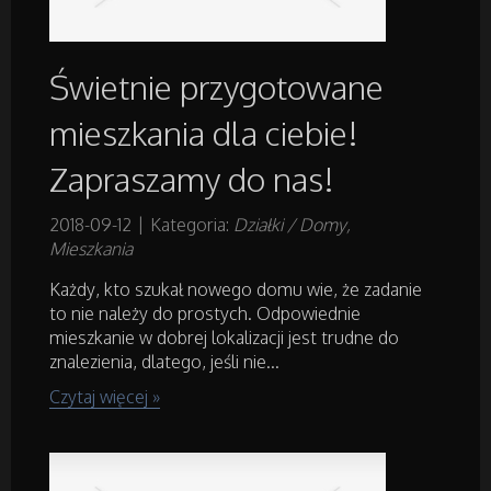
Projektowanie
Świetnie przygotowane
Remonty, Elektryk, Hydraulik
mieszkania dla ciebie!
Zapraszamy do nas!
Materiały Budowlane
2018-09-12
|
Kategoria:
Działki / Domy,
Działki
Mieszkania
Każdy, kto szukał nowego domu wie, że zadanie
Drzwi i Okna
to nie należy do prostych. Odpowiednie
mieszkanie w dobrej lokalizacji jest trudne do
znalezienia, dlatego, jeśli nie...
Nieruchomości, Działki
Czytaj więcej »
Domy, Mieszkania