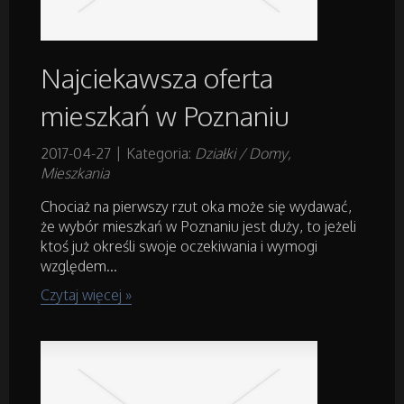
Transport
Części Samochodowe
Najciekawsza oferta
mieszkań w Poznaniu
Wynajem
2017-04-27
|
Kategoria:
Działki / Domy,
Usługi Motoryzacyjne
Mieszkania
Chociaż na pierwszy rzut oka może się wydawać,
Salony, Komisy
że wybór mieszkań w Poznaniu jest duży, to jeżeli
ktoś już określi swoje oczekiwania i wymogi
względem...
Materiały Promocyjne
Czytaj więcej »
Agencje Reklamowe
Materiały Reklamowe