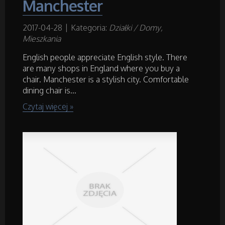
Manchester
Art. Spożywcze
2017-04-28
|
Kategoria:
Działki / Domy,
Mieszkania
Inne Sklepy
English people appreciate English style. There
are many shops in England where you buy a
chair. Manchester is a stylish city. Comfortable
Maszyny Specjalistyczne
dining chair is...
Czytaj więcej »
Maszyny
Narzędzia
Przemysł Metalowy
Samochody