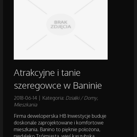
Badania
Placówki Edukacyjne
Kursy i Szkolenia
Tłumaczenia
Książki, Czasopisma
Atrakcyjne i tanie
szeregowce w Baninie
Handel Online
2018-06-14
|
Kategoria:
Działki / Domy,
Mieszkania
Biżuteria
Firma deweloperska HB Inwestycje buduje
Dla Dzieci
doskonale zaprojektowane i komfortowe
mieszkania. Banino to pięknie położona,
niedaleko Trójmiasta, wieś kaszubska.