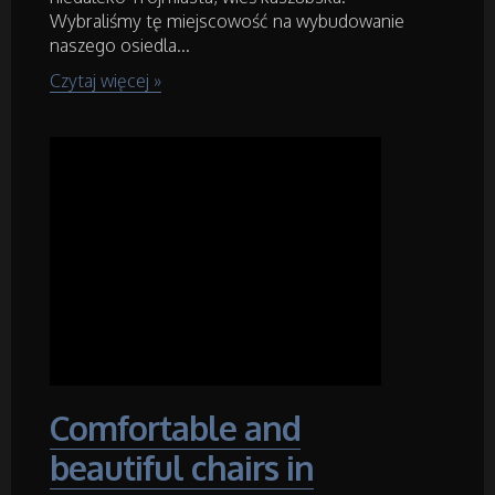
Meble
Wybraliśmy tę miejscowość na wybudowanie
naszego osiedla...
Wyposażenie Wnętrz
Czytaj więcej »
Wyposażenie Łazienki
Odzież
Sport
Elektronika, RTV, AGD
Art. Dla Zwierząt
Comfortable and
Ogród, Rośliny
beautiful chairs in
Chemia