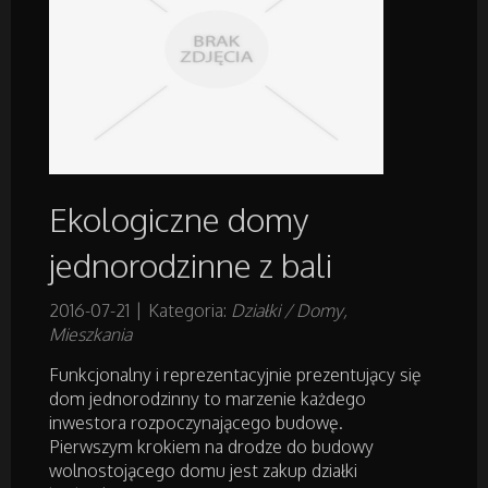
Inne Agencje
Rekreacja
Imprezy Integracyjne
Hobby
Ekologiczne domy
jednorodzinne z bali
Zajęcia Sportowe i Rekreacyjne
2016-07-21
|
Kategoria:
Działki / Domy,
Mieszkania
Serwis
Funkcjonalny i reprezentacyjnie prezentujący się
Informatyczne
dom jednorodzinny to marzenie każdego
inwestora rozpoczynającego budowę.
Pierwszym krokiem na drodze do budowy
Restauracje, Catering
wolnostojącego domu jest zakup działki