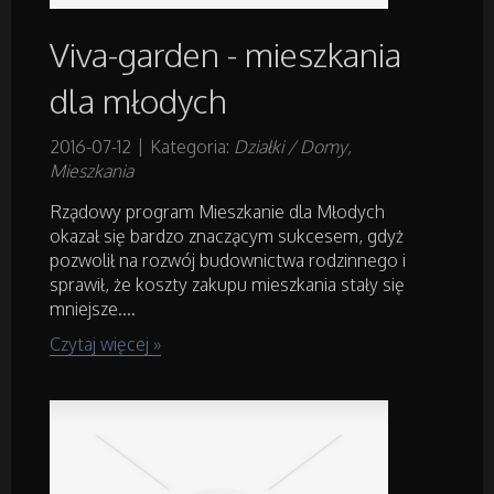
Sprzęt Medyczny
Viva-garden - mieszkania
dla młodych
Domeny
2016-07-12
|
Kategoria:
Działki / Domy,
Oprogramowanie
Mieszkania
Rządowy program Mieszkanie dla Młodych
Strony Internetowe
okazał się bardzo znaczącym sukcesem, gdyż
pozwolił na rozwój budownictwa rodzinnego i
sprawił, że koszty zakupu mieszkania stały się
Kontakt
mniejsze....
Czytaj więcej »