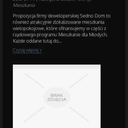
Mieszkania
Hotele i Noclegi
Propozycja firmy deweloperskiej Sedno Dom to
również atrakcyjnie zlokalizowane mieszkania
Podróże
wielopokojowe, które sfinansujemy w części z
rządowego programu Mieszkanie dla Młodych.
Wypoczynek
Każde oddane tutaj do...
Czytaj więcej »
Wellness
Dietetyka, Odchudzanie
Kosmetyki
Leczenie
Salony Kosmetyczne