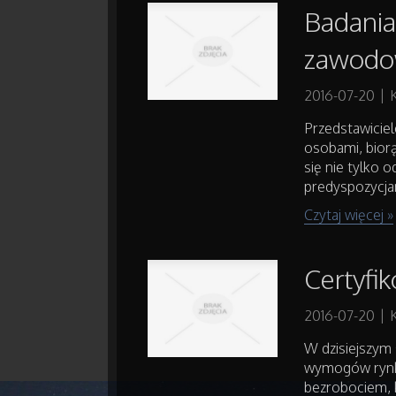
Badania
zawodo
2016-07-20
|
Przedstawiciel
osobami, bior
się nie tylko 
predyspozycjam
Czytaj więcej »
Certyfi
2016-07-20
|
W dzisiejszym 
wymogów rynku
bezrobociem, 