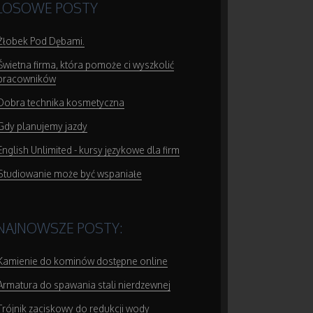
LOSOWE POSTY
Żłobek Pod Dębami.
Świetna firma, która pomoże ci wyszkolić
pracowników
Dobra technika kosmetyczna
Gdy planujemy jazdy
English Unlimited - kursy językowe dla firm
Studiowanie może być wspaniałe
NAJNOWSZE POSTY:
Kamienie do kominów dostępne online
Armatura do spawania stali nierdzewnej
Trójnik zaciskowy do redukcji wody