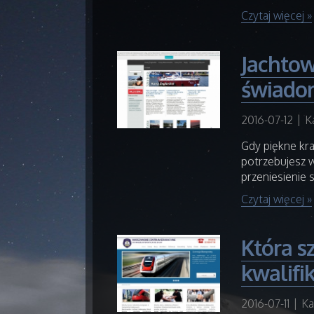
Czytaj więcej »
Jachtow
świado
2016-07-12
|
K
Gdy piękne kra
potrzebujesz w
przeniesienie 
Czytaj więcej »
Która sz
kwalifi
2016-07-11
|
Ka