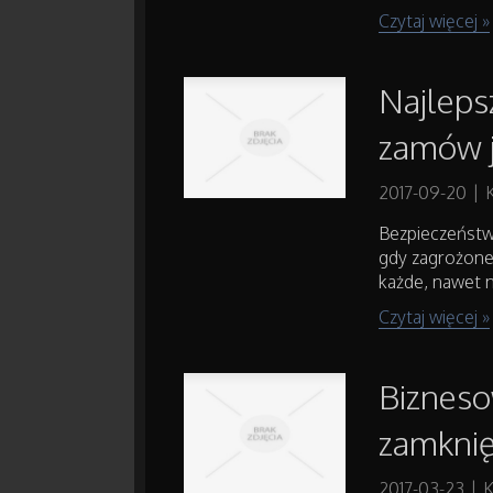
Czytaj więcej »
Najleps
zamów j
2017-09-20
|
Bezpieczeństw
gdy zagrożone 
każde, nawet n
Czytaj więcej »
Bizneso
zamknię
2017-03-23
|
K