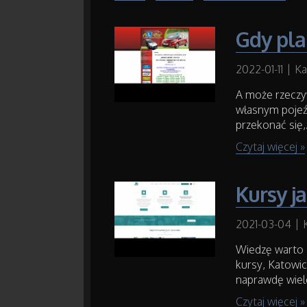
Gdy pla
2022-01-11
|
Ka
A może rzeczyw
własnym pojeźd
przekonać się,.
Czytaj więcej »
Kursy j
2021-03-04
|
Wiedzę warto 
kursy, Katowi
naprawdę wiele
Czytaj więcej »