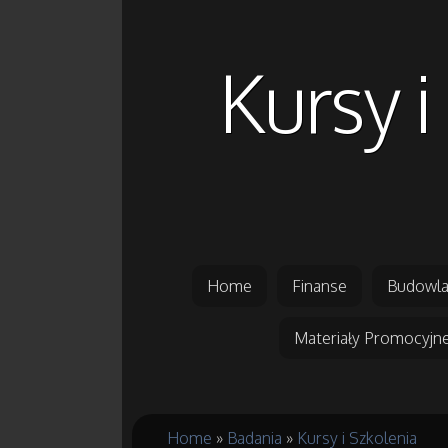
Kursy 
Home
Finanse
Budowla
Materiały Promocyjn
Home
»
Badania
»
Kursy i Szkolenia