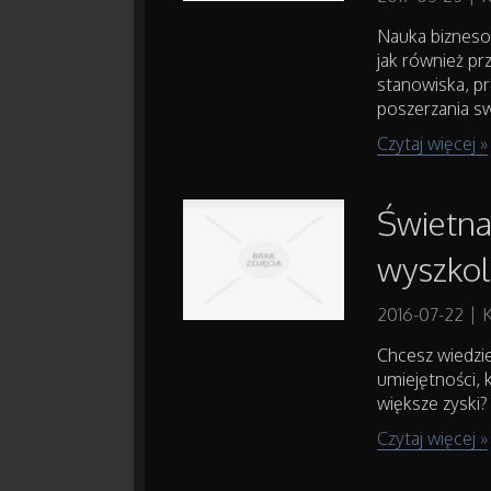
Nauka bizneso
jak również p
stanowiska, pr
poszerzania sw
Czytaj więcej »
Świetna
wyszkol
2016-07-22
|
K
Chcesz wiedzie
umiejętności, 
większe zyski?
Czytaj więcej »