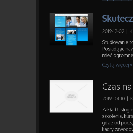
Skutecz
2019-12-02
|
K
Studiowanie to
Posiadając naw
mieć ogromne 
Czytaj więcej »
Czas na
2019-04-10
|
K
Zakład Usługo
szkolenia, kur
gdzie od począ
kadry zawodow