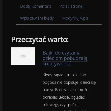
Wyposażenie Łazienki
Dodaj Komentarz
Poleć stronę
Odzież
Wpis zawiera błędy
Modyfikuj wpis
Sport
Przeczytać warto:
Elektronika, RTV, AGD
Bajki do czytania
Art. Dla Zwierząt
dzieciom pobudzają
kreatywność
Ogród, Rośliny
Kiedy zapada zmrok albo
Chemia
pogoda nie dopisuje, dzieci się
nudzą. Bo ileż czasu można
Art. Spożywcze
odrabiać lekcje, oglądać
telewizję, czy grać na
Inne Sklepy