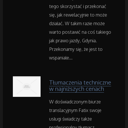
Weterynaryjne, Hodowla Zwierząt
tego skorzystać i przekonać
się, jak rewelacyjnie to może
Sprzątanie, Porządkowanie
działać. W takim razie może
warto postawić na coś takiego
Serwis
jak prawo jazdy, Gdynia.
Przekonamy się, że jest to
Opieka
wspaniałe...
Inne Usługi
Tłumaczenia techniczne
w najniższych cenach
Noclegi
W doświadczonym biurze
Hotele i Noclegi
translacyjnym Fatix swoje
Podróże
usługi świadczy także
profesjonalny tłumacz