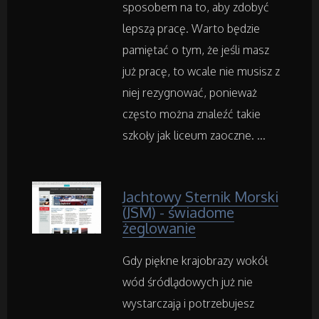
Wynajem
sposobem na to, aby zdobyć
lepszą pracę. Warto będzie
Usługi Motoryzacyjne
pamiętać o tym, że jeśli masz
już pracę, to wcale nie musisz z
Salony, Komisy
niej rezygnować, ponieważ
często można znaleźć takie
Materiały Promocyjne
szkoły jak liceum zaoczne. ...
Agencje Reklamowe
Jachtowy Sternik Morski
Materiały Reklamowe
(JSM) - świadome
żeglowanie
Inne Agencje
Gdy piękne krajobrazy wokół
wód śródlądowych już nie
Rekreacja
wystarczają i potrzebujesz