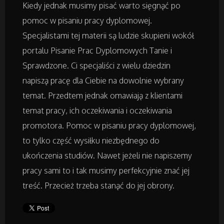
Kursy i Szkolenia
Kiedy jednak musimy pisać warto sięgnąć po
pomoc w pisaniu pracy dyplomowej.
Tłumaczenia
Specjalistami tej materii są ludzie skupieni wokół
portalu Pisanie Prac Dyplomowych Tanie i
Książki, Czasopisma
Sprawdzone. Ci specjaliści z wielu dziedzin
napiszą pracę dla Ciebie na dowolnie wybrany
Handel Online
temat. Przedtem jednak omawiają z klientami
temat pracy, ich oczekiwania i oczekiwania
Biżuteria
promotora. Pomoc w pisaniu pracy dyplomowej,
to tylko część wysiłku niezbędnego do
Dla Dzieci
ukończenia studiów. Nawet jeżeli nie napiszemy
Meble
pracy sami to i tak musimy perfekcyjnie znać jej
treść. Przecież trzeba stanąć do jej obrony.
Wyposażenie Wnętrz