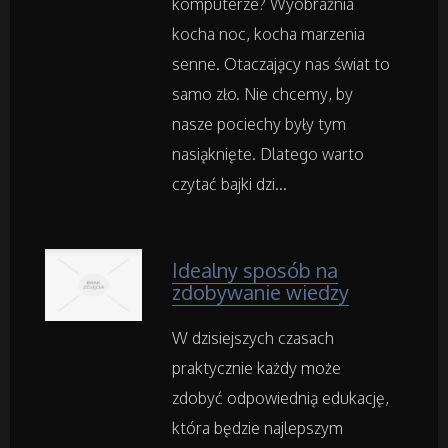
komputerze? Wyobraźnia
kocha noc, kocha marzenia
Maszyny Specjalistyczne
senne. Otaczający nas świat to
samo zło. Nie chcemy, by
Maszyny
nasze pociechy były tym
nasiąknięte. Dlatego warto
Narzędzia
czytać bajki dzi...
Przemysł Metalowy
Idealny sposób na
zdobywanie wiedzy
Samochody
W dzisiejszych czasach
Transport
praktycznie każdy może
Części Samochodowe
zdobyć odpowiednią edukację,
która będzie najlepszym