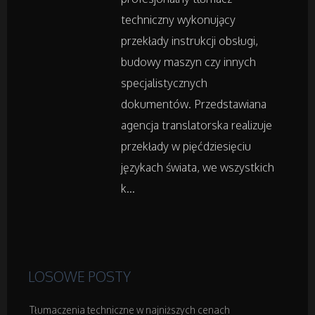
Wypoczynek
techniczny wykonujący
przekłady instrukcji obsługi,
budowy maszyn czy innych
Wellness
specjalistycznych
Dietetyka, Odchudzanie
dokumentów. Przedstawiana
agencja translatorska realizuje
Kosmetyki
przekłady w pięćdziesięciu
językach świata, we wszystkich
Leczenie
k...
Salony Kosmetyczne
Sprzęt Medyczny
LOSOWE POSTY
Domeny
Tłumaczenia techniczne w najniższych cenach