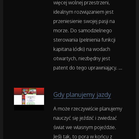
więcej wolnej przestrzeni,
Imprezy Integracyjne
idealnym rozwiązaniem jest
przeniesienie swojej pasji na
Hobby
morze. Do samodzielnego
Zajęcia Sportowe i Rekreacyjne
sterowania (pełnienia funkcji
kapitana łódki) na wodach
otwartych, niezbędny jest
Serwis
patent do tego uprawniający. ...
Informatyczne
Gdy planujemy jazdy
Restauracje, Catering
A może rzeczywiście planujemy
Fotografia
nauczyć się jeździć i zwiedzać
świat we własnym pojeździe.
Adwokaci, Porady Prawne
Jeśli tak, to pora w końcu z