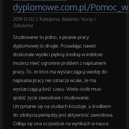
dyplomowe.com.pl/Pomoc_w_
Materiały Budowlane
2019-12-02
|
Kategoria:
Badania / Kursy i
Szkolenia
Działki
Studiowanie to jedno, a pisanie pracy
dyplomowej to drugie. Posiadając nawet
Drzwi i Okna
doskonałe wyniki i piękną średnią w indeksie
Nieruchomości, Działki
możesz mieć ogromne problem z napisaniem
pracy. To, że ktoś ma wystarczającą wiedzę do
Domy, Mieszkania
napisania pracy nie oznacza wcale, że ma
wystarczającą ilość czasu. Wiele osób musi
godzić życie zawodowe i studiowanie.
Badania
Utrzymanie się na studiach kosztuje, a środkiem
Placówki Edukacyjne
do zdobycia pieniędzy jest aktywność zawodowa.
Odbija się ona oczywiście na wynikach w nauce.