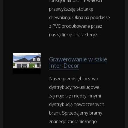
funkcjonalności i trwałości
Inne Agencje
przewyższają stolarkę
drewnianą. Okna na poddasze
Rekreacja
z PVC produkowane przez
naszą firmę charakteryz...
Imprezy Integracyjne
Hobby
Grawerowanie w szkle
Inter-Decor
Zajęcia Sportowe i Rekreacyjne
Nasze przedsiębiorstwo
dystrybucyjno-usługowe
Serwis
zajmuje się między innymi
Informatyczne
dystrybucją nowoczesnych
bram. Sprzedajemy bramy
Restauracje, Catering
znanego zagranicznego