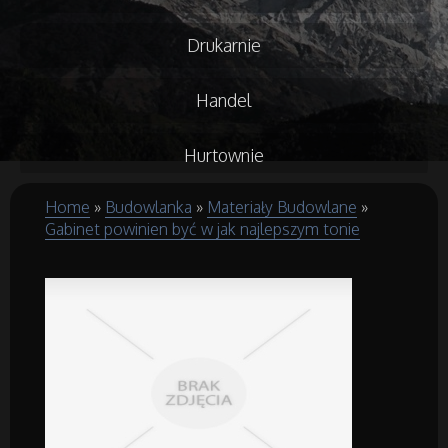
Drukarnie
Handel
Hurtownie
Home
»
Budowlanka
»
Materiały Budowlane
»
Kredyty, Leasing
Gabinet powinien być w jak najlepszym tonie
Oferty Pracy
Ubezpieczenia
Ekologia
Budowlanka