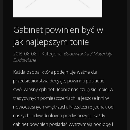
Projektowanie
Gabinet powinien być w
Remonty, Elektryk, Hydraulik
jak najlepszym tonie
Materiały Budowlane
2016-08-08
|
Kategoria:
Budowlanka / Materiały
Budowlane
Działki
Każda osoba, która podejmuje ważne dla
Drzwi i Okna
przedsiębiorstwa decyzje, powinna posiadać
swój własny gabinet. Jedni z nas czują się lepiej w
Nieruchomości, Działki
tradycyjnych pomieszczeniach, a jeszcze inni w
nowoczesnych wnętrzach. Niezależnie jednak od
Domy, Mieszkania
naszych indywidualnych predyspozycji, każdy
gabinet powinien posiadać wytrzymałą podłogę i