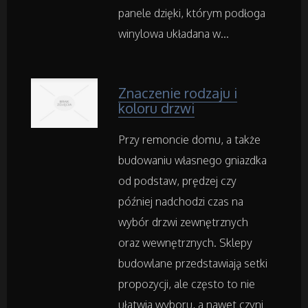
panele dzięki, którym podłoga
winylowa układana w...
Art. Spożywcze
Inne Sklepy
Znaczenie rodzaju i
koloru drzwi
Maszyny Specjalistyczne
Przy remoncie domu, a także
Maszyny
budowaniu własnego gniazdka
od podstaw, prędzej czy
Narzędzia
później nadchodzi czas na
wybór drzwi zewnętrznych
Przemysł Metalowy
oraz wewnętrznych. Sklepy
budowlane przedstawiają setki
Samochody
propozycji, ale często to nie
ułatwia wyboru, a nawet czyni