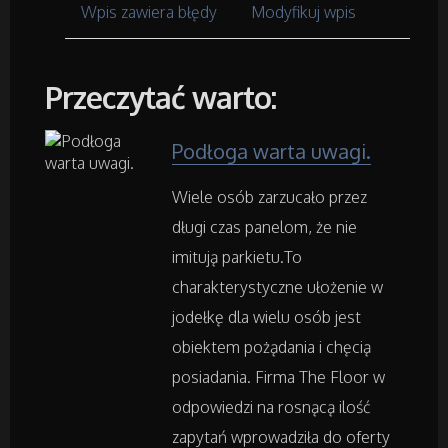
Meble
Wpis zawiera błędy
Modyfikuj wpis
Wyposażenie Wnętrz
Przeczytać warto:
Wyposażenie Łazienki
Podłoga warta uwagi.
Odzież
Wiele osób zarzucało przez
Sport
długi czas panelom, że nie
imitują parkietu.To
Elektronika, RTV, AGD
charakterystyczne ułożenie w
jodełkę dla wielu osób jest
Art. Dla Zwierząt
obiektem pożądania i chęcią
posiadania. Firma The Floor w
Ogród, Rośliny
odpowiedzi na rosnącą ilość
zapytań wprowadziła do oferty
Chemia