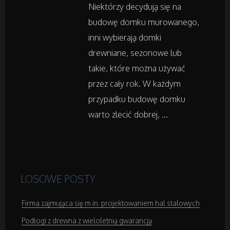
Niektórzy decydują się na
Hotele i Noclegi
budowę domku murowanego,
inni wybierają domki
Podróże
drewniane, sezonowe lub
takie, które można używać
Wypoczynek
przez cały rok. W każdym
przypadku budowę domku
Wellness
warto zlecić dobrej, ...
Dietetyka, Odchudzanie
Kosmetyki
LOSOWE POSTY
Leczenie
Firma zajmująca się m.in. projektowaniem hal stalowych
Salony Kosmetyczne
Podłogi z drewna z wieloletnią gwarancją