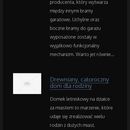
producenta, który wytwarza
Fotografia
między innymi bramy
garażowe. Uchylne oraz
Adwokaci, Porady Prawne
boczne bramy do garażu
wyposażone zostały w
Weterynaryjne, Hodowla Zwierząt
wyjątkowo funkcjonalny
mechanizm. Warto jet równie...
Sprzątanie, Porządkowanie
Serwis
Drewniany, całoroczny
dom dla rodziny
Opieka
Domek letniskowy na działce
Inne Usługi
za miastem to marzenie, które
udaje się zrealizować wielu
Noclegi
rodzin z dużych miast.