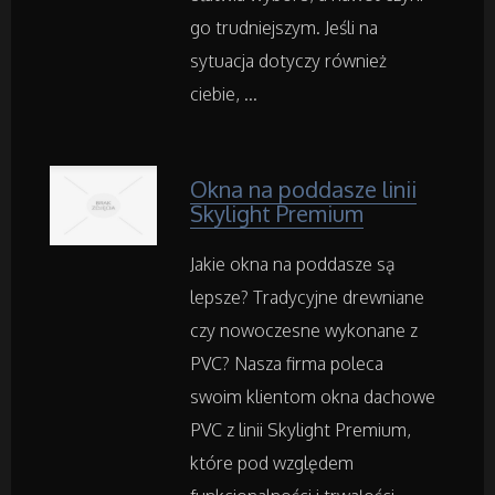
Transport
go trudniejszym. Jeśli na
sytuacja dotyczy również
Części Samochodowe
ciebie, ...
Wynajem
Okna na poddasze linii
Usługi Motoryzacyjne
Skylight Premium
Salony, Komisy
Jakie okna na poddasze są
lepsze? Tradycyjne drewniane
Materiały Promocyjne
czy nowoczesne wykonane z
PVC? Nasza firma poleca
Agencje Reklamowe
swoim klientom okna dachowe
PVC z linii Skylight Premium,
Materiały Reklamowe
które pod względem