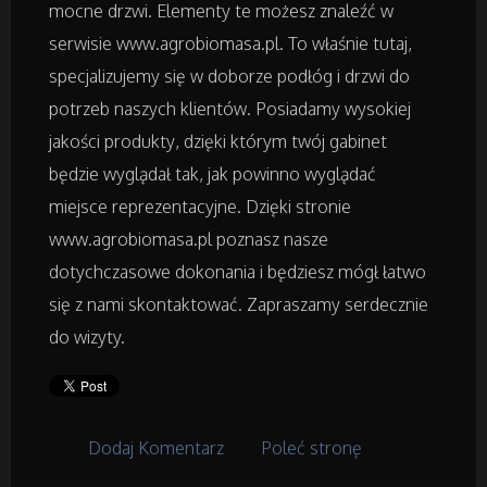
Badania
mocne drzwi. Elementy te możesz znaleźć w
serwisie www.agrobiomasa.pl. To właśnie tutaj,
Placówki Edukacyjne
specjalizujemy się w doborze podłóg i drzwi do
potrzeb naszych klientów. Posiadamy wysokiej
Kursy i Szkolenia
jakości produkty, dzięki którym twój gabinet
będzie wyglądał tak, jak powinno wyglądać
Tłumaczenia
miejsce reprezentacyjne. Dzięki stronie
www.agrobiomasa.pl poznasz nasze
Książki, Czasopisma
dotychczasowe dokonania i będziesz mógł łatwo
się z nami skontaktować. Zapraszamy serdecznie
Handel Online
do wizyty.
Biżuteria
Dla Dzieci
Dodaj Komentarz
Poleć stronę