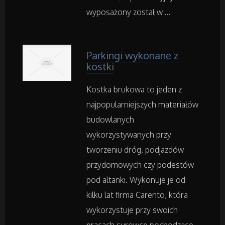
Inne Agencje
wyposażony został w ...
Rekreacja
Parkingi wykonane z
kostki
Imprezy Integracyjne
Kostka brukowa to jeden z
Hobby
najpopularniejszych materiałów
budowlanych
Zajęcia Sportowe i Rekreacyjne
wykorzystywanych przy
tworzeniu dróg, podjazdów
Serwis
przydomowych czy podestów
pod altanki. Wykonuje je od
Informatyczne
kilku lat firma Carento, która
Restauracje, Catering
wykorzystuje przy swoich