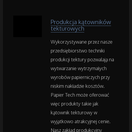
Transport
Części Samochodowe
Produkcja kątowników
tekturowych
Wynajem
Wykorzystywane przez nasze
przedsiębiorstwo techniki
Usługi Motoryzacyjne
produkcji tektury pozwalają na
Salony, Komisy
wytwarzanie wytrzymałych
wyrobów papierniczych przy
niskim nakładzie kosztów.
Materiały Promocyjne
Papier Tech może oferować
Agencje Reklamowe
więc produkty takie jak
kątownik tekturowy w
Materiały Reklamowe
wyjątkowo atrakcyjnej cenie.
Nasz zakład produkcyjny