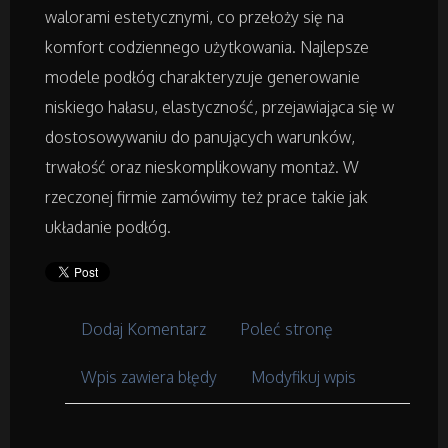
Meble
walorami estetycznymi, co przełoży się na
komfort codziennego użytkowania. Najlepsze
Wyposażenie Wnętrz
modele podłóg charakteryzuje generowanie
niskiego hałasu, elastyczność, przejawiająca się w
Wyposażenie Łazienki
dostosowywaniu do panujących warunków,
trwałość oraz nieskomplikowany montaż. W
Odzież
rzeczonej firmie zamówimy też prace takie jak
Sport
układanie podłóg.
Elektronika, RTV, AGD
Dodaj Komentarz
Poleć stronę
Art. Dla Zwierząt
Wpis zawiera błędy
Modyfikuj wpis
Ogród, Rośliny
Chemia