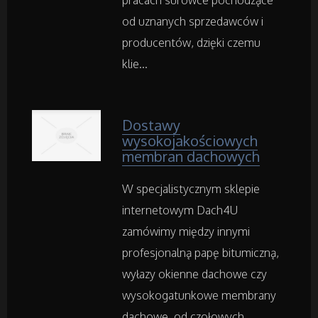
pracach surowce pochodzące
Fotografia
od uznanych sprzedawców i
producentów, dzięki czemu
Adwokaci, Porady Prawne
klie...
Weterynaryjne, Hodowla Zwierząt
Dostawy
Sprzątanie, Porządkowanie
wysokojakościowych
membran dachowych
Serwis
W specjalistycznym sklepie
internetowym Dach4U
Opieka
zamówimy między innymi
Inne Usługi
profesjonalną papę bitumiczną,
wyłazy okienne dachowe czy
wysokogatunkowe membrany
Noclegi
dachowe, od czołowych