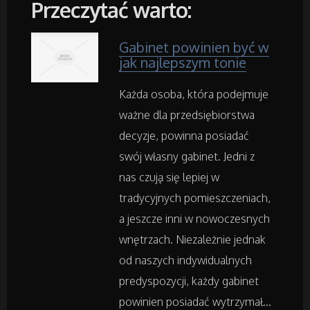
Przeczytać warto:
Art. Spożywcze
Gabinet powinien być w
jak najlepszym tonie
Inne Sklepy
Każda osoba, która podejmuje
ważne dla przedsiębiorstwa
Maszyny Specjalistyczne
decyzje, powinna posiadać
swój własny gabinet. Jedni z
Maszyny
nas czują się lepiej w
Narzędzia
tradycyjnych pomieszczeniach,
a jeszcze inni w nowoczesnych
Przemysł Metalowy
wnętrzach. Niezależnie jednak
od naszych indywidualnych
predyspozycji, każdy gabinet
Samochody
powinien posiadać wytrzymał...