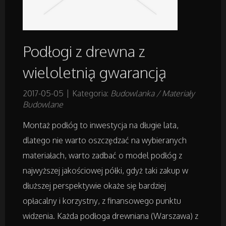
Projektowanie
Podłogi z drewna z
Remonty, Elektryk, Hydraulik
wieloletnią gwarancją
Materiały Budowlane
2017-05-05
|
Kategoria:
Budowlanka / Materiały
Budowlane
Działki
Montaż podłóg to inwestycja na długie lata,
Drzwi i Okna
dlatego nie warto oszczędzać na wybieranych
materiałach, warto zadbać o model podłóg z
Nieruchomości, Działki
najwyższej jakościowej półki, gdyż taki zakup w
dłuższej perspektywie okaże się bardziej
Domy, Mieszkania
opłacalny i korzystny, z finansowego punktu
widzenia. Każda podłoga drewniana (Warszawa) z