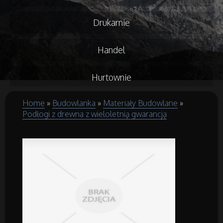
Drukarnie
Handel
Hurtownie
Home
»
Budowlanka
»
Materiały Budowlane
»
Kredyty, Leasing
Podłogi z drewna z wieloletnią gwarancją
Oferty Pracy
Ubezpieczenia
Ekologia
Budowlanka