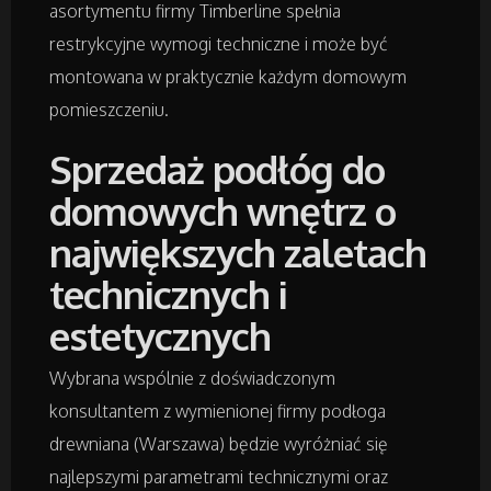
Badania
asortymentu firmy Timberline spełnia
restrykcyjne wymogi techniczne i może być
Placówki Edukacyjne
montowana w praktycznie każdym domowym
pomieszczeniu.
Kursy i Szkolenia
Sprzedaż podłóg do
Tłumaczenia
domowych wnętrz o
największych zaletach
Książki, Czasopisma
technicznych i
Handel Online
estetycznych
Biżuteria
Wybrana wspólnie z doświadczonym
konsultantem z wymienionej firmy podłoga
Dla Dzieci
drewniana (Warszawa) będzie wyróżniać się
najlepszymi parametrami technicznymi oraz