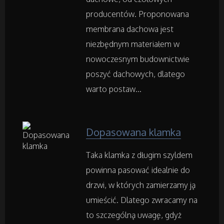
Hotele i Noclegi
producentów. Proponowana
membrana dachowa jest
Podróże
niezbędnym materiałem w
nowoczesnym budownictwie
Wypoczynek
poszyć dachowych, dlatego
warto postaw...
Wellness
Dietetyka, Odchudzanie
Dopasowana klamka
Taka klamka z długim szyldem
Kosmetyki
powinna pasować idealnie do
Leczenie
drzwi, w których zamierzamy ją
umieścić. Dlatego zwracamy na
Salony Kosmetyczne
to szczególną uwagę, gdyż