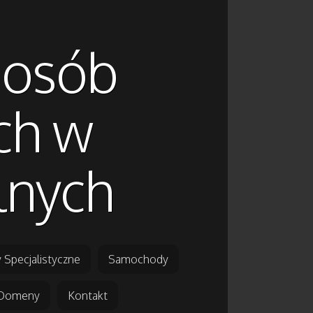
a osób
ch w
lnych
 Specjalistyczne
Samochody
Domeny
Kontakt