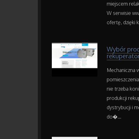
miejscem relak
W serwisie ww
ofertę, dzięki 
Wybór produ
rekuperato
Mechaniczna w
pomieszczenia
nie trzeba kon
produkcji reku
dystrybucji i 
do�...