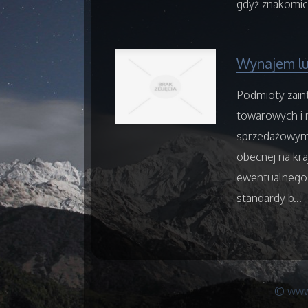
gdyż znakomici
Wynajem l
Podmioty zai
towarowych i 
sprzedażowym 
obecnej na kr
ewentualnego 
standardy b...
© www