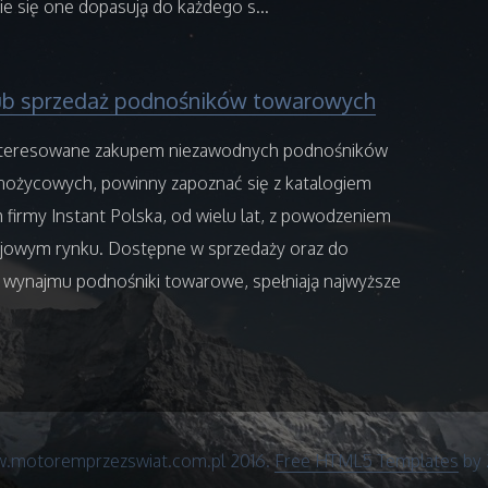
e się one dopasują do każdego s...
ub sprzedaż podnośników towarowych
nteresowane zakupem niezawodnych podnośników
nożycowych, powinny zapoznać się z katalogiem
firmy Instant Polska, od wielu lat, z powodzeniem
ajowym rynku. Dostępne w sprzedaży oraz do
wynajmu podnośniki towarowe, spełniają najwyższe
.motoremprzezswiat.com.pl 2016.
Free HTML5 Templates
by