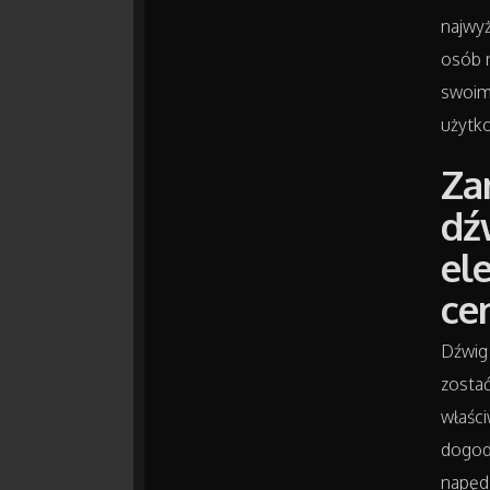
najwy
osób 
swoim
użytk
Za
dź
el
ce
Dźwig
zosta
właśc
dogodn
napędz