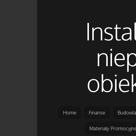
Insta
nie
obie
Home
Finanse
Budowla
Materiały Promocyjn