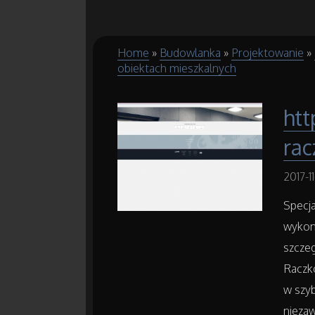
Home
»
Budowlanka
»
Projektowanie
»
obiektach mieszkalnych
htt
ra
2017-1
Specja
wykon
szczeg
Raczk
w szyb
niezaw