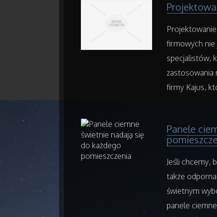
Projektowa
Projektowanie
firmowych nie
specjalistów,
zastosowania n
firmy Kajus, k
Panele cie
pomieszcze
Jeśli chcemy, 
także odporna 
świetnym wybo
panele ciemne