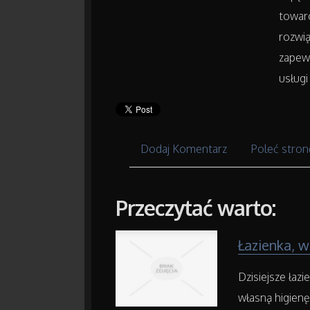
towar
rozwią
zapew
usługi
Dodaj Komentarz
Poleć stron
Przeczytać warto:
Łazienka, w
Dzisiejsze łaz
własną higienę