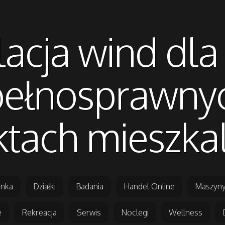
lacja wind dl
pełnosprawny
ktach mieszka
nka
Działki
Badania
Handel Online
Maszyny
e
Rekreacja
Serwis
Noclegi
Wellness