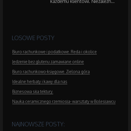
każdemu klientowi. Niezależn...
Podróże
Wypoczynek
LOSOWE POSTY
Wellness
Biuro rachunkowe i podatkowe. Reda i okolice
Dietetyka, Odchudzanie
Jedzenie bez glutenu zamawiane online
Biuro rachunkowo-księgowe. Zielona góra
Kosmetyki
Idealne herbaty i kawy dla nas
Leczenie
Biznesowa siła tektury.
Nauka ceramicznego rzemiosła- warsztaty w Bolesławcu
Salony Kosmetyczne
Sprzęt Medyczny
NAJNOWSZE POSTY: