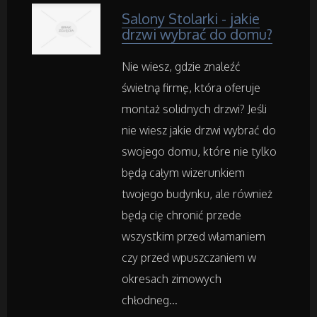
Salony Stolarki - jakie
Rekreacja
drzwi wybrać do domu?
Imprezy Integracyjne
Nie wiesz, gdzie znaleźć
świetną firmę, która oferuje
Hobby
montaż solidnych drzwi? Jeśli
Zajęcia Sportowe i Rekreacyjne
nie wiesz jakie drzwi wybrać do
swojego domu, które nie tylko
będą całym wizerunkiem
Serwis
twojego budynku, ale również
Informatyczne
będą cię chronić przede
wszystkim przed włamaniem
Restauracje, Catering
czy przed wpuszczaniem w
okresach zimowych
Fotografia
chłodneg...