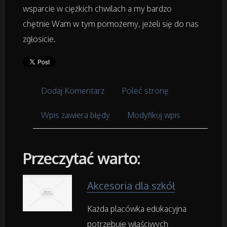
Placówki Edukacyjne
wsparcie w ciężkich chwilach a my bardzo
chętnie Wam w tym pomożemy, jeżeli się do nas
Kursy i Szkolenia
zgłosicie.
Tłumaczenia
Książki, Czasopisma
Dodaj Komentarz
Poleć stronę
Wpis zawiera błędy
Modyfikuj wpis
Handel Online
Biżuteria
Przeczytać warto:
Dla Dzieci
Akcesoria dla szkół
Meble
Każda placówka edukacyjna
potrzebuje właściwych