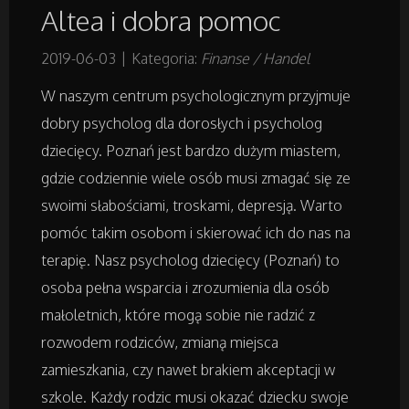
Altea i dobra pomoc
Remonty, Elektryk, Hydraulik
2019-06-03
|
Kategoria:
Finanse / Handel
Materiały Budowlane
W naszym centrum psychologicznym przyjmuje
dobry psycholog dla dorosłych i psycholog
dziecięcy. Poznań jest bardzo dużym miastem,
Działki
gdzie codziennie wiele osób musi zmagać się ze
Drzwi i Okna
swoimi słabościami, troskami, depresją. Warto
pomóc takim osobom i skierować ich do nas na
Nieruchomości, Działki
terapię. Nasz psycholog dziecięcy (Poznań) to
osoba pełna wsparcia i zrozumienia dla osób
Domy, Mieszkania
małoletnich, które mogą sobie nie radzić z
rozwodem rodziców, zmianą miejsca
Badania
zamieszkania, czy nawet brakiem akceptacji w
szkole. Każdy rodzic musi okazać dziecku swoje