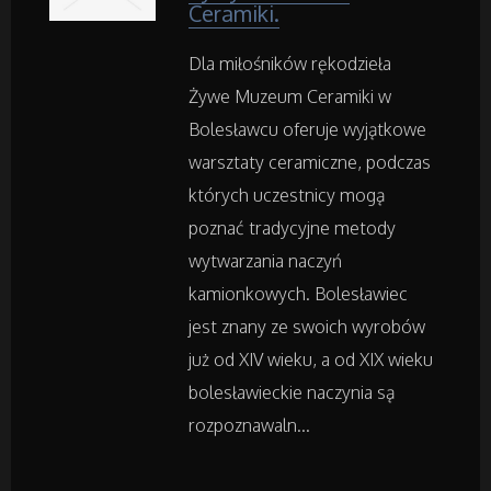
Części Samochodowe
Ceramiki.
Dla miłośników rękodzieła
Wynajem
Żywe Muzeum Ceramiki w
Usługi Motoryzacyjne
Bolesławcu oferuje wyjątkowe
warsztaty ceramiczne, podczas
Salony, Komisy
których uczestnicy mogą
poznać tradycyjne metody
wytwarzania naczyń
Materiały Promocyjne
kamionkowych. Bolesławiec
Agencje Reklamowe
jest znany ze swoich wyrobów
już od XIV wieku, a od XIX wieku
Materiały Reklamowe
bolesławieckie naczynia są
rozpoznawaln...
Inne Agencje