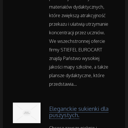
Wyposażenie Wnętrz
materiałów dydaktycznych,
które zwiększą atrakcyjność
Wyposażenie Łazienki
przekazu i ułatwią utrzymanie
Odzież
koncentracji przez uczniów.
We wszechstronnej ofercie
Sport
firmy STIEFEL EUROCART
znajdą Państwo wysokiej
Elektronika, RTV, AGD
jakości mapy szkolne, a także
plansze dydaktyczne, które
Art. Dla Zwierząt
przedstawia...
Ogród, Rośliny
Eleganckie sukienki dla
Chemia
puszystych.
Art. Spożywcze