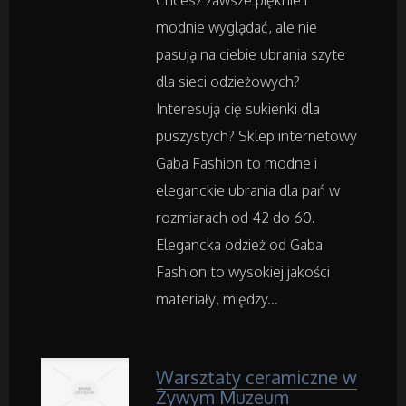
Chcesz zawsze pięknie i
modnie wyglądać, ale nie
Inne Sklepy
pasują na ciebie ubrania szyte
dla sieci odzieżowych?
Maszyny Specjalistyczne
Interesują cię sukienki dla
puszystych? Sklep internetowy
Maszyny
Gaba Fashion to modne i
eleganckie ubrania dla pań w
Narzędzia
rozmiarach od 42 do 60.
Elegancka odzież od Gaba
Przemysł Metalowy
Fashion to wysokiej jakości
materiały, między...
Samochody
Transport
Warsztaty ceramiczne w
Żywym Muzeum