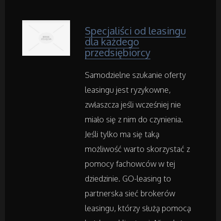
Adwokaci, Porady Prawne
Specjaliści od leasingu
Weterynaryjne, Hodowla Zwierząt
dla każdego
przedsiębiorcy
Sprzątanie, Porządkowanie
Samodzielne szukanie oferty
leasingu jest ryzykowne,
Serwis
zwłaszcza jeśli wcześniej nie
Opieka
miało się z nim do czynienia.
Jeśli tylko ma się taką
Inne Usługi
możliwość warto skorzystać z
pomocy fachowców w tej
dziedzinie. GO-leasing to
Noclegi
partnerska sieć brokerów
Hotele i Noclegi
leasingu, którzy służą pomocą