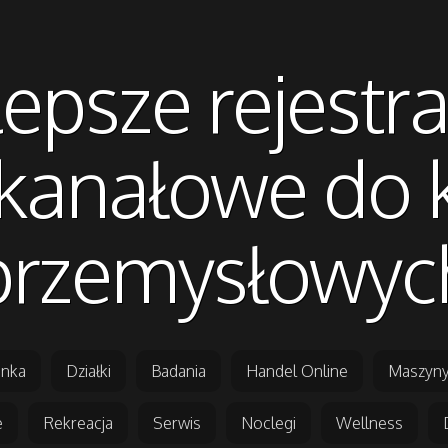
epsze rejestr
kanałowe do
przemysłowyc
nka
Działki
Badania
Handel Online
Maszyny
e
Rekreacja
Serwis
Noclegi
Wellness