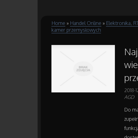
Home
»
Handel Online
»
Elektronika, 
kamer przemysłowych
Naj
wie
pr
2018-1
AGD
Do ma
zupełn
funkc
dostę