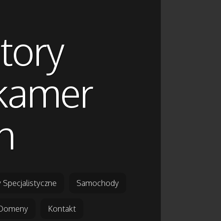
atory
 kamer
h
 Specjalistyczne
Samochody
Domeny
Kontakt