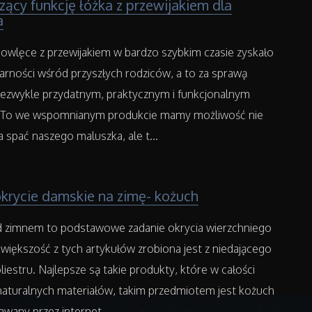
zący funkcję łóżka z przewijakiem dla
a
owlęce z przewijakiem w bardzo szybkim czasie zyskało
arności wśród przyszłych rodziców, a to za sprawą
niezwykle przydatnym, praktycznym i funkcjonalnym
. To we wspomnianym produkcie mamy możliwość nie
a spać naszego maluszka, ale t...
okrycie damskie na zimę- kożuch
 zimnem to podstawowe zadanie okrycia wierzchniego
 większość z tych artykułów zrobiona jest z niedającego
liestru. Najlepsze są takie produkty, które w całości
naturalnych materiałów, takim przedmiotem jest kożuch
wany przez internet...