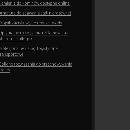
Kamienie do kominów dostępne online
Armatura do spawania stali nierdzewnej
Trójnik zaciskowy do redukcji wody
Optymalne rozwiązania reklamowe na
platformie allegro
Profesjonalne usługi logistyczne
transportowe
Solidne rozwiązania do przechowywania
rzeczy