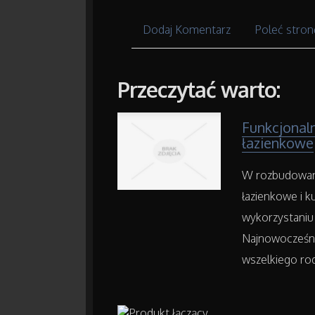
Dodaj Komentarz
Poleć stron
Przeczytać warto:
Funkcjonal
łazienkowe
W rozbudowane
łazienkowe i 
wykorzystaniu
Najnowocześni
wszelkiego rod