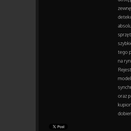
zewnęt
detekc
absolu
sprzęt
szybki
tego p
na ryn
Rejes
model
synch
oraz 
kupio
dobier