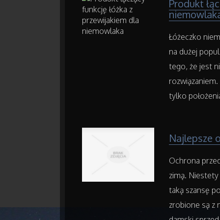
Produkt łąc
niemowlak
Łóżeczko niem
na dużej popul
tego, że jest 
rozwiązaniem
tylko położeni
Najlepsze 
Ochrona przed
zimą. Niestety
taką szansę po
zrobione są z 
damski sprzeda