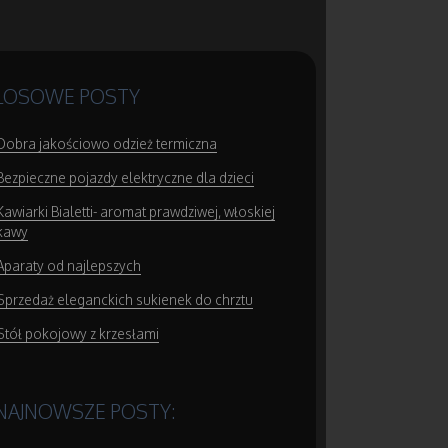
LOSOWE POSTY
Dobra jakościowo odzież termiczna
Bezpieczne pojazdy elektryczne dla dzieci
Kawiarki Bialetti- aromat prawdziwej, włoskiej
kawy
Aparaty od najlepszych
Sprzedaż eleganckich sukienek do chrztu
Stół pokojowy z krzesłami
NAJNOWSZE POSTY: