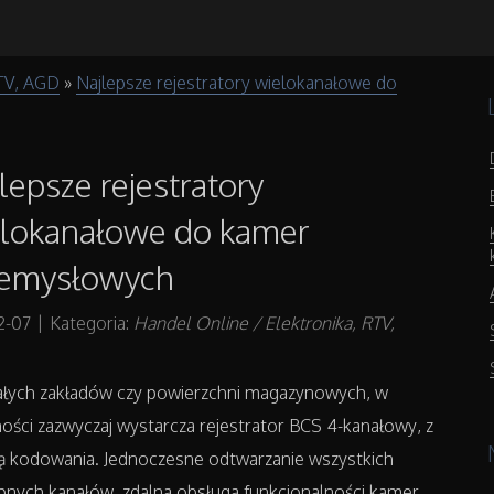
RTV, AGD
»
Najlepsze rejestratory wielokanałowe do
lepsze rejestratory
lokanałowe do kamer
zemysłowych
2-07
|
Kategoria:
Handel Online / Elektronika, RTV,
łych zakładów czy powierzchni magazynowych, w
ości zazwyczaj wystarcza rejestrator BCS 4-kanałowy, z
ją kodowania. Jednoczesne odtwarzanie wszystkich
pnych kanałów, zdalna obsługa funkcjonalności kamer