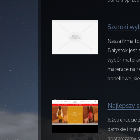
Szeroki wy
Nasza firma to
Białystok jest 
wybór materac
materace na ra
bonellowe, kie
Najlepszy s
Jeżeli chcecie
damskie i męs
dostarczamy s