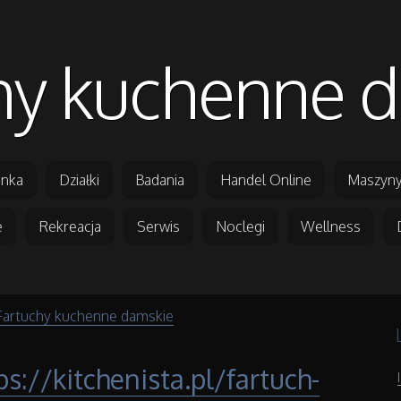
hy kuchenne 
nka
Działki
Badania
Handel Online
Maszyny
e
Rekreacja
Serwis
Noclegi
Wellness
Fartuchy kuchenne damskie
ps://kitchenista.pl/fartuch-