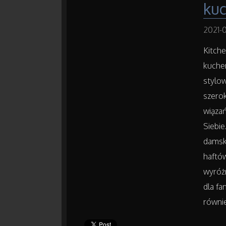
ku
2021-0
Kitche
kuchen
stylow
szero
wiązań
Siebie
damski
haftó
wyróż
dla fa
równie