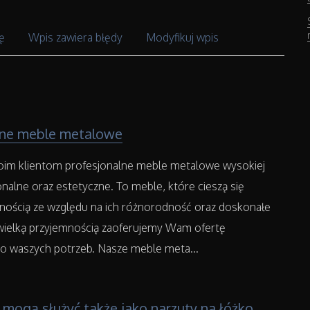
ę
Wpis zawiera błędy
Modyfikuj wpis
lne meble metalowe
im klientom profesjonalne meble metalowe wysokiej
jonalne oraz estetyczne. To meble, które cieszą się
rnością ze względu na ich różnorodność oraz doskonałe
wielką przyjemnością zaoferujemy Wam ofertę
 waszych potrzeb. Nasze meble meta...
 mogą służyć także jako narzuty na łóżko