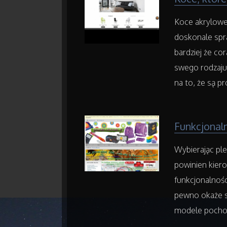
Koce akrylowe
doskonale spr
bardziej że co
swego rodzaju
na to, że są p
Funkcjonaln
Wybierając ple
powinien kiero
funkcjonalnośc
pewno okaże s
modele pochod