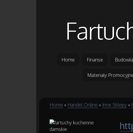
Fartuc
Home
Finanse
Budowla
Materiały Promocyjn
Home
»
Handel Online
»
Inne Sklepy
»
htt