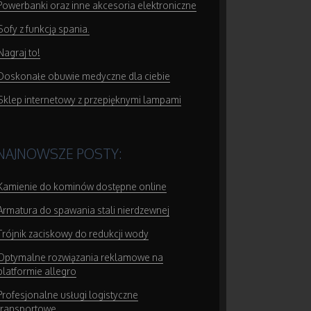
Powerbanki oraz inne akcesoria elektroniczne
Sofy z funkcją spania.
Nagraj to!
Doskonałe obuwie medyczne dla ciebie
Sklep internetowy z przepięknymi lampami
NAJNOWSZE POSTY:
Kamienie do kominów dostępne online
Armatura do spawania stali nierdzewnej
Trójnik zaciskowy do redukcji wody
Optymalne rozwiązania reklamowe na
platformie allegro
Profesjonalne usługi logistyczne
transportowe