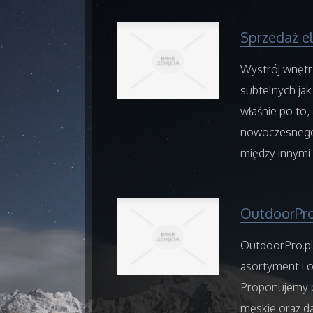
Sprzedaż e
Wystrój wnętrz
subtelnych jak
właśnie po to
nowoczesnego 
między innymi 
OutdoorPro
OutdoorPro.pl 
asortyment i 
Proponujemy p
męskie oraz d