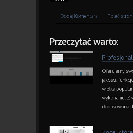
Dodaj Komentarz
Poleć stron
Przeczytać warto:
Profesjona
Oferujemy swo
jakości, funkc
wielka popula
wykonanie. Z 
dopasowaną do
Koce, które