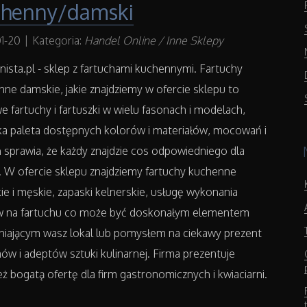
chenny/damski
1-20
|
Kategoria:
Handel Online / Inne Sklepy
nista.pl - sklep z fartuchami kuchennymi. Fartuchy
ne damskie, jakie znajdziemy w ofercie sklepu to
e fartuchy i fartuszki w wielu fasonach i modelach,
ka paleta dostępnych kolorów i materiałów, mocowań i
 sprawia, że każdy znajdzie cos odpowiedniego dla
. W ofercie sklepu znajdziemy fartuchy kuchenne
e i męskie, zapaski kelnerskie, usługę wykonania
w na fartuchu co może być doskonałym elementem
niającym wasz lokal lub pomysłem na ciekawy prezent
nów i adeptów sztuki kulinarnej. Firma prezentuje
ż bogatą ofertę dla firm gastronomicznych i kwiaciarni.