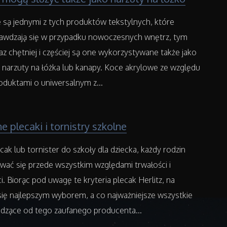
 są jednymi z tych produktów tekstylnych, które
awdzają się w przypadku nowoczesnych wnętrz, tym
raz chętniej i częściej są one wykorzystywane także jako
 narzuty na łóżka lub kanapy. Koce akrylowe ze względu
roduktami o uniwersalnym z...
e plecaki i tornistry szkolne
cak lub tornister do szkoły dla dziecka, każdy rodzin
wać się przede wszystkim względami trwałości i
i. Biorąc pod uwagę te kryteria plecak Herlitz, na
ię najlepszym wyborem, a co najważniejsze wszystkie
zące od tego zaufanego producenta...