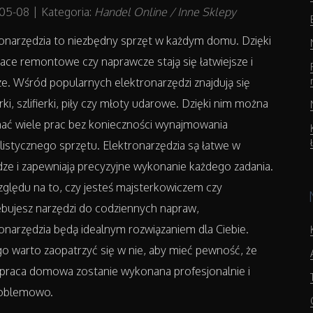
05-08
|
Kategoria:
Handel Online / Inne Sklepy
onarzędzia to niezbędny sprzęt w każdym domu. Dzięki
ace remontowe czy naprawcze stają się łatwiejsze i
e. Wśród popularnych elektronarzędzi znajdują się
rki, szlifierki, piły czy młoty udarowe. Dzięki nim można
ać wiele prac bez konieczności wynajmowania
listycznego sprzętu. Elektronarzędzia są łatwe w
ze i zapewniają precyzyjne wykonanie każdego zadania.
ględu na to, czy jesteś majsterkowiczem czy
bujesz narzędzi do codziennych napraw,
onarzędzia będą idealnym rozwiązaniem dla Ciebie.
o warto zaopatrzyć się w nie, aby mieć pewność, że
 praca domowa zostanie wykonana profesjonalnie i
oblemowo.