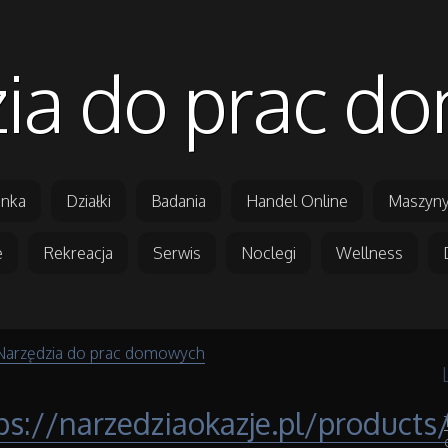
ia do prac 
nka
Działki
Badania
Handel Online
Maszyny
e
Rekreacja
Serwis
Noclegi
Wellness
Narzędzia do prac domowych
ps://narzedziaokazje.pl/products