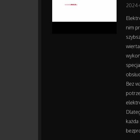
2024-
Elektr
nim pr
szybsz
wierta
wykon
specja
obsłud
Bez wz
potrze
elektr
Dlateg
każda
bezpr