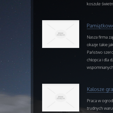
koszule świetni
Pamiątkowe
Nasza firma za
okazje takie j
Państwo szerok
chłopca i dla 
wspomnianych a
Kalosze gr
Praca w ogrod
trudnych waru