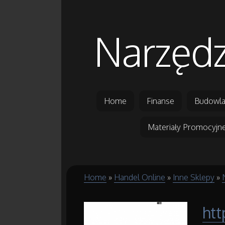
Narzędz
Home
Finanse
Budowla
Materiały Promocyjn
Home
»
Handel Online
»
Inne Sklepy
»
htt