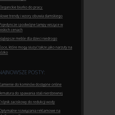
Eleganckie biurko do pracy.
Nowe trendy i wzory obuwia damskiego
Pojedyncze i podwójne lampy wiszące w
niskich cenach
Najlepsze meble dla dzieci niedrogo
Koce, które mogą służyć także jako narzuty na
łóżko
NAJNOWSZE POSTY:
Kamienie do kominów dostępne online
Armatura do spawania stali nierdzewnej
Trójnik zaciskowy do redukcji wody
Optymalne rozwiązania reklamowe na