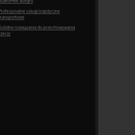
platformie allegro
Profesjonalne usługi logistyczne
transportowe
Solidne rozwiązania do przechowywania
rzeczy