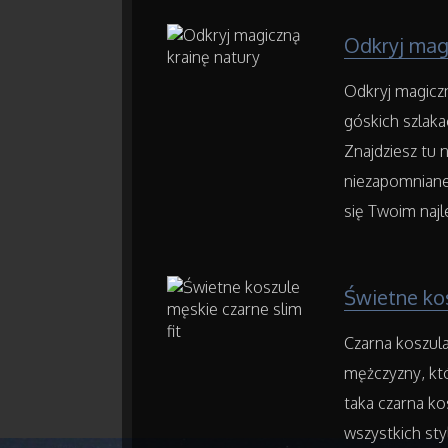
Odkryj magi
Odkryj magiczn
góskich szlaka
Znajdziesz tu 
niezapomniane
się Twoim naj
Świetne kos
Czarna koszula
mężczyzny, któ
taka czarna ko
wszystkich styl