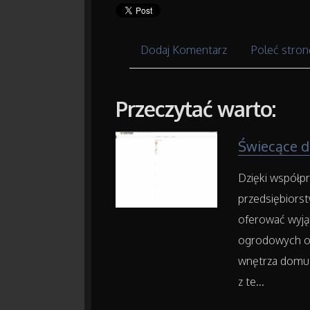
Dodaj Komentarz
Poleć stron
Przeczytać warto:
Świecące d
Dzięki współpr
przedsiębior
oferować wyją
ogrodowych or
wnętrza domu 
z te...