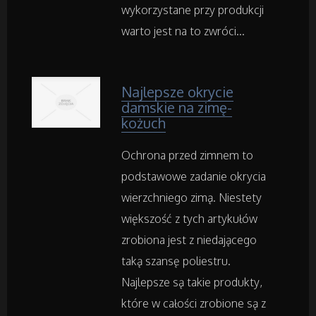
wykorzystane przy produkcji
warto jest na to zwróci...
Inne Sklepy
Maszyny Specjalistyczne
Najlepsze okrycie
damskie na zimę-
Maszyny
kożuch
Ochrona przed zimnem to
Narzędzia
podstawowe zadanie okrycia
Przemysł Metalowy
wierzchniego zimą. Niestety
większość z tych artykułów
zrobiona jest z niedającego
Samochody
taką szansę poliestru.
Najlepsze są takie produkty,
Transport
które w całości zrobione są z