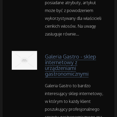
posiadane atrybuty, artykuł
Rekreacja
może być z powodzeniem
wykorzystywany dla właścicieli
Imprezy Integracyjne
cienkich włosów. Na uwagę
Hobby
zasługuje równie...
Zajęcia Sportowe i Rekreacyjne
Galeria Gastro - sklep
internetowy z
Serwis
urządzeniami
gastronomicznymi
Informatyczne
Galeria Gastro to bardzo
interesujący sklep internetowy,
Restauracje, Catering
w którym to każdy klient
Fotografia
poszukujący profesjonalnego