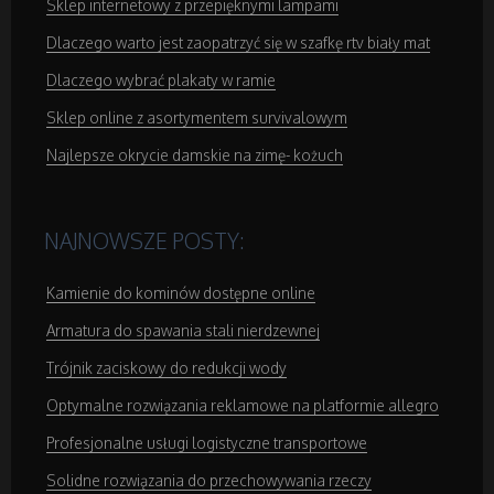
Sklep internetowy z przepięknymi lampami
Dlaczego warto jest zaopatrzyć się w szafkę rtv biały mat
Domeny
Dlaczego wybrać plakaty w ramie
Oprogramowanie
Sklep online z asortymentem survivalowym
Najlepsze okrycie damskie na zimę- kożuch
Strony Internetowe
Kontakt
NAJNOWSZE POSTY:
Kamienie do kominów dostępne online
Armatura do spawania stali nierdzewnej
Trójnik zaciskowy do redukcji wody
Optymalne rozwiązania reklamowe na platformie allegro
Profesjonalne usługi logistyczne transportowe
Solidne rozwiązania do przechowywania rzeczy