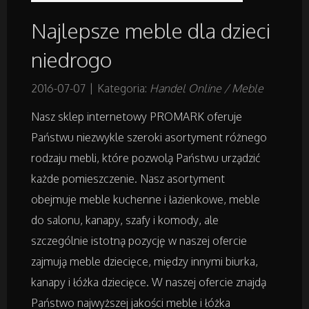
Najlepsze meble dla dzieci
Remonty, Elektryk, Hydraulik
niedrogo
Materiały Budowlane
2016-07-07
|
Kategoria:
Handel Online / Meble
Nasz sklep internetowy PROMARK oferuje
Działki
Państwu niezwykle szeroki asortyment różnego
Drzwi i Okna
rodzaju mebli, które pozwolą Państwu urządzić
każde pomieszczenie. Nasz asortyment
Nieruchomości, Działki
obejmuje meble kuchenne i łazienkowe, meble
do salonu, kanapy, szafy i komody, ale
Domy, Mieszkania
szczególnie istotną pozycję w naszej ofercie
zajmują meble dziecięce, między innymi biurka,
Badania
kanapy i łóżka dziecięce. W naszej ofercie znajdą
Państwo najwyższej jakości meble i łóżka