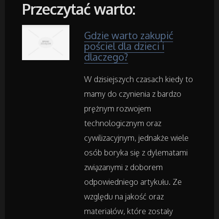
Wyposażenie Wnętrz
Przeczytać warto:
Wyposażenie Łazienki
Gdzie warto zakupić
pościel dla dzieci i
dlaczego?
Odzież
W dzisiejszych czasach kiedy to
Sport
mamy do czynienia z bardzo
prężnym rozwojem
Elektronika, RTV, AGD
technologicznym oraz
Art. Dla Zwierząt
cywilizacyjnym, jednakże wiele
osób boryka się z dylematami
Ogród, Rośliny
związanymi z doborem
odpowiedniego artykułu. Ze
Chemia
względu na jakość oraz
materiałów, które zostały
Art. Spożywcze