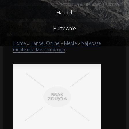
Handel
Hurtownie
Home
»
Handel Online
»
Meble
»
Najlepsze
Kredyty, Leasing
meble dla dzieci niedrogo
Oferty Pracy
Ubezpieczenia
Ekologia
Budowlanka
Projektowanie