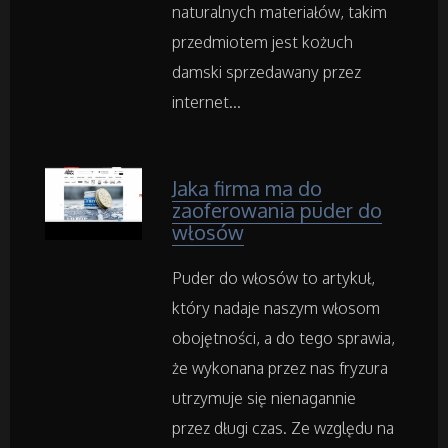
Części Samochodowe
naturalnych materiałów, takim
przedmiotem jest kożuch
Wynajem
damski sprzedawany przez
internet...
Usługi Motoryzacyjne
Salony, Komisy
Jaka firma ma do
zaoferowania puder do
włosów
Materiały Promocyjne
Puder do włosów to artykuł,
Agencje Reklamowe
który nadaje naszym włosom
obojętności, a do tego sprawia,
Materiały Reklamowe
że wykonana przez nas fryzura
utrzymuje się nienagannie
Inne Agencje
przez długi czas. Ze względu na