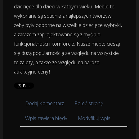
Placówki Edukacyjne
dziecięce dla dzieci w każdym wieku. Meble te
wykonane są solidnie z najlepszych tworzyw,
Kursy i Szkolenia
żeby były odporne na wszelkie dziecięce wybryki,
a zarazem zaprojektowane są z myślą o
Tłumaczenia
funkcjonalności i komforcie. Nasze meble cieszą
Książki, Czasopisma
się dużą popularnością ze względu na wszystkie
te zalety, a także ze względu na bardzo
atrakcyjne ceny!
Handel Online
Biżuteria
Dodaj Komentarz
Poleć stronę
Dla Dzieci
Wpis zawiera błędy
Modyfikuj wpis
Meble