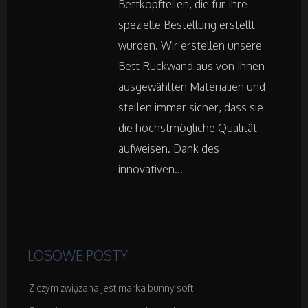
Bettkopfteilen, die für Ihre
Podróże
spezielle Bestellung erstellt
wurden. Wir erstellen unsere
Wypoczynek
Bett Rückwand aus von Ihnen
ausgewählten Materialien und
Wellness
stellen immer sicher, dass sie
die höchstmögliche Qualität
Dietetyka, Odchudzanie
aufweisen. Dank des
innovativen...
Kosmetyki
Leczenie
Salony Kosmetyczne
LOSOWE POSTY
Sprzęt Medyczny
Z czym związana jest marka bunny soft