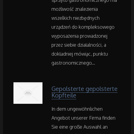
sprzętu gastronomicznego ma
Adwokaci, Porady Prawne
możliwość znalezienia
wszelkich niezbędnych
Weterynaryjne, Hodowla Zwierząt
urządzeń do kompleksowego
wyposażenia prowadzonej
Sprzątanie, Porządkowanie
przez siebie działalności, a
dokładniej mówiąc, punktu
Serwis
gastronomicznego...
Opieka
Gepolsterte gepolsterte
Inne Usługi
Kopfteile
In dem ungewöhnlichen
Noclegi
Angebot unserer Firma finden
Hotele i Noclegi
Sie eine große Auswahl an