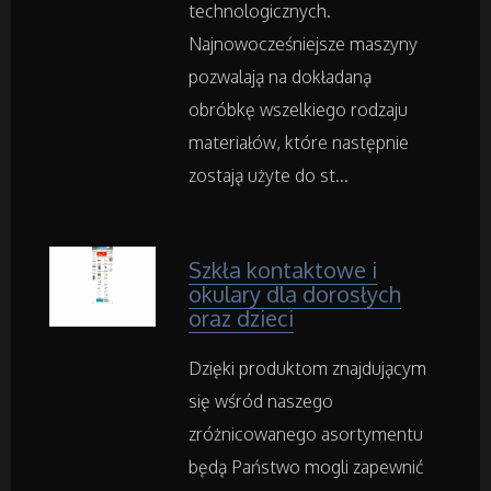
technologicznych.
Inne Usługi
Najnowocześniejsze maszyny
pozwalają na dokładaną
Noclegi
obróbkę wszelkiego rodzaju
materiałów, które następnie
Hotele i Noclegi
zostają użyte do st...
Podróże
Szkła kontaktowe i
Wypoczynek
okulary dla dorosłych
oraz dzieci
Wellness
Dzięki produktom znajdującym
się wśród naszego
Dietetyka, Odchudzanie
zróżnicowanego asortymentu
Kosmetyki
będą Państwo mogli zapewnić