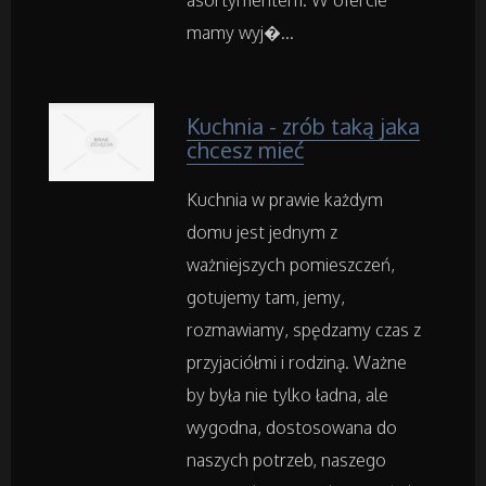
asortymentem. W ofercie
Przemysł Metalowy
mamy wyj�...
Samochody
Kuchnia - zrób taką jaka
Transport
chcesz mieć
Części Samochodowe
Kuchnia w prawie każdym
domu jest jednym z
Wynajem
ważniejszych pomieszczeń,
gotujemy tam, jemy,
Usługi Motoryzacyjne
rozmawiamy, spędzamy czas z
przyjaciółmi i rodziną. Ważne
Salony, Komisy
by była nie tylko ładna, ale
wygodna, dostosowana do
Materiały Promocyjne
naszych potrzeb, naszego