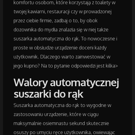
komfortu osobom, które korzystają z toalety w
twojej kawiarni, restauracji czy w prowadzonej
Domy, Mieszkania
przez ciebie firmie, zadbaj o to, by obok
dozownika do mydła znalazła się w niej także
Badania
suszarka automatyczna do rąk. To nowoczesne i
proste w obsłudze urządzenie doceni każdy
Placówki Edukacyjne
użytkownik. Dlaczego warto zainwestować w
jego kupno? Na to pytanie odpowiedzi jest kilka>
Kursy i Szkolenia
Walory automatycznej
Tłumaczenia
suszarki do rąk
Książki, Czasopisma
Suszarka automatyczna do rąk to wygodne w
zastosowaniu urządzenie, które w ciągu
Handel Online
maksymalnie osiemnastu sekund skutecznie
osuszy po umyciu ręce użytkownika, owiewając