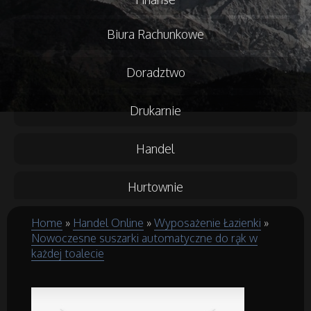
Biura Rachunkowe
Doradztwo
Drukarnie
Handel
Hurtownie
Home
»
Handel Online
»
Wyposażenie Łazienki
»
Kredyty, Leasing
Nowoczesne suszarki automatyczne do rąk w
każdej toalecie
Oferty Pracy
Ubezpieczenia