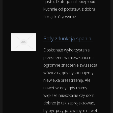
gustu. Dlatego najlepiej robić
Agencje Reklamowe
kuchnię od podstaw, z dobrą
firmą, którą wyróż...
Materiały Reklamowe
Inne Agencje
Sofy z funkcją spania.
Rekreacja
Doskonałe wykorzystanie
przestrzeni w mieszkaniu ma
Imprezy Integracyjne
ogromne znaczenie zwłaszcza
wówczas, gdy dysponujemy
Hobby
niewielka przestrzenią. Ale
nawet wtedy, gdy mamy
Zajęcia Sportowe i Rekreacyjne
większe mieszkanie czy dom,
dobrze je tak zaprojektować,
Serwis
by być przygotowanym nawet