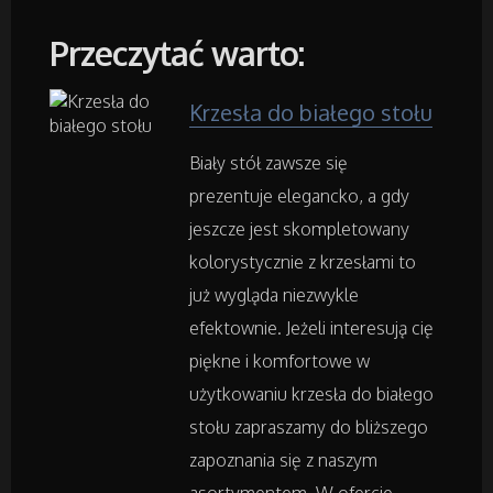
Art. Dla Zwierząt
Przeczytać warto:
Ogród, Rośliny
Krzesła do białego stołu
Chemia
Biały stół zawsze się
Art. Spożywcze
prezentuje elegancko, a gdy
jeszcze jest skompletowany
Inne Sklepy
kolorystycznie z krzesłami to
już wygląda niezwykle
Maszyny Specjalistyczne
efektownie. Jeżeli interesują cię
piękne i komfortowe w
Maszyny
użytkowaniu krzesła do białego
stołu zapraszamy do bliższego
Narzędzia
zapoznania się z naszym