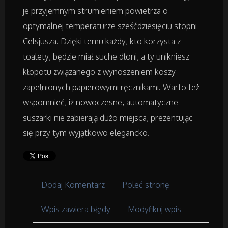
Biżuteria
je przyjemnym strumieniem powietrza o
optymalnej temperaturze sześćdziesięciu stopni
Dla Dzieci
Celsjusza. Dzięki temu każdy, kto korzysta z
toalety, będzie miał suche dłoni, a ty unikniesz
Meble
kłopotu związanego z wynoszeniem koszy
zapełnionych papierowymi ręcznikami. Warto też
Wyposażenie Wnętrz
wspomnieć, iż nowoczesne, automatyczne
Wyposażenie Łazienki
suszarki nie zabierają dużo miejsca, prezentując
się przy tym wyjątkowo elegancko.
Odzież
Sport
Dodaj Komentarz
Poleć stronę
Elektronika, RTV, AGD
Wpis zawiera błędy
Modyfikuj wpis