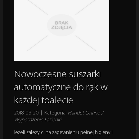
Ekologia
Budowlanka
Projektowanie
Remonty, Elektryk, Hydraulik
Nowoczesne suszarki
automatyczne do rąk w
Materiały Budowlane
każdej toalecie
Działki
2018-03-20
|
Kategoria:
Handel Online /
Wyposażenie Łazienki
Drzwi i Okna
Jeżeli zależy ci na zapewnieniu pełnej higieny i
Nieruchomości, Działki