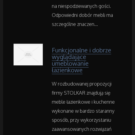
na niespodziewanych gości.
Informatyczne
Odpowiedni dobór mebli ma
szczególne znaczen...
Restauracje, Catering
Fotografia
Funkcjonalne i dobrze
wyglądające
Adwokaci, Porady Prawne
umeblowanie
łazienkowe
Weterynaryjne, Hodowla Zwierząt
W rozbudowanej propozycji
Sprzątanie, Porządkowanie
firmy STOLKAR znajdują się
meble łazienkowe i kuchenne
Serwis
wykonane w bardzo staranny
sposób, przy wykorzystaniu
Opieka
zaawansowanych rozwiązań