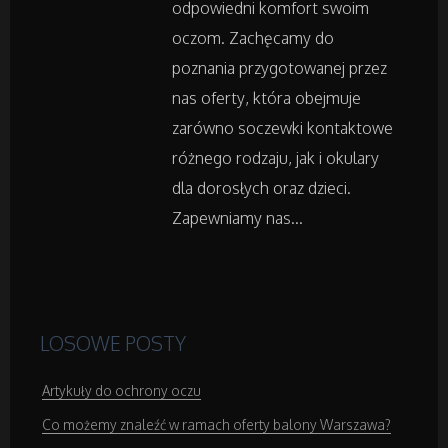
odpowiedni komfort swoim
Leczenie
oczom. Zachęcamy do
poznania przygotowanej przez
Salony Kosmetyczne
nas oferty, która obejmuje
zarówno soczewki kontaktowe
Sprzęt Medyczny
różnego rodzaju, jak i okulary
dla dorosłych oraz dzieci.
Domeny
Zapewniamy nas...
Oprogramowanie
Strony Internetowe
LOSOWE POSTY
Kontakt
Artykuły do ochrony oczu
Co możemy znaleźć w ramach oferty balony Warszawa?