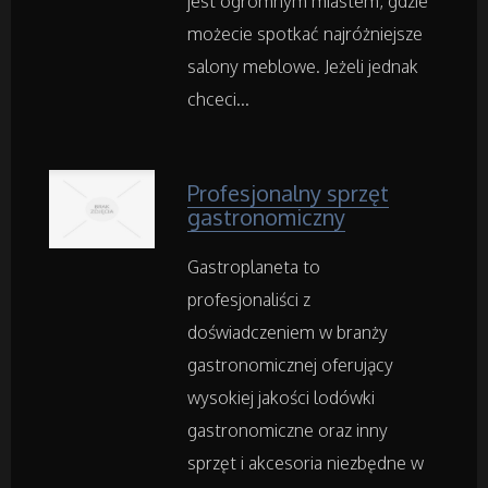
jest ogromnym miastem, gdzie
Inne Agencje
możecie spotkać najróżniejsze
salony meblowe. Jeżeli jednak
Rekreacja
chceci...
Imprezy Integracyjne
Profesjonalny sprzęt
Hobby
gastronomiczny
Zajęcia Sportowe i Rekreacyjne
Gastroplaneta to
profesjonaliści z
doświadczeniem w branży
Serwis
gastronomicznej oferujący
Informatyczne
wysokiej jakości lodówki
gastronomiczne oraz inny
Restauracje, Catering
sprzęt i akcesoria niezbędne w