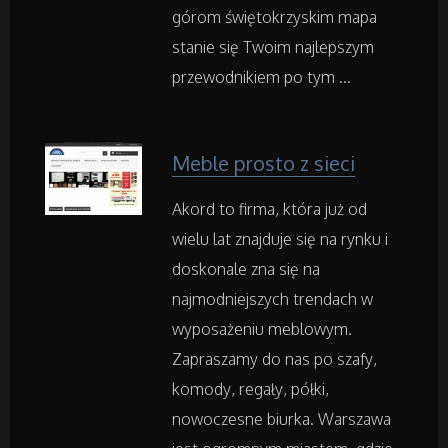
Transport
górom świętokrzyskim mapa
stanie się Twoim najlepszym
Części Samochodowe
przewodnikiem po tym ...
Wynajem
Meble prosto z sieci
Usługi Motoryzacyjne
Akord to firma, która już od
Salony, Komisy
wielu lat znajduje się na rynku i
doskonale zna się na
Materiały Promocyjne
najmodniejszych trendach w
wyposażeniu meblowym.
Agencje Reklamowe
Zapraszamy do nas po szafy,
komody, regały, półki,
Materiały Reklamowe
nowoczesne biurka. Warszawa