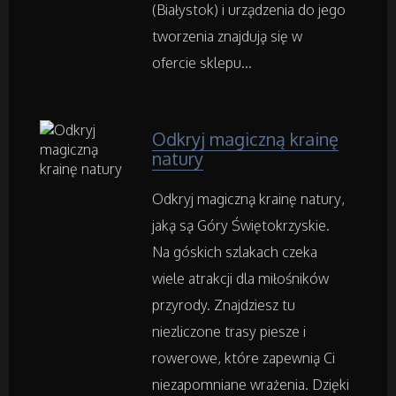
(Białystok) i urządzenia do jego
tworzenia znajdują się w
Art. Spożywcze
ofercie sklepu...
Inne Sklepy
Odkryj magiczną krainę
natury
Maszyny Specjalistyczne
Odkryj magiczną krainę natury,
Maszyny
jaką są Góry Świętokrzyskie.
Narzędzia
Na góskich szlakach czeka
wiele atrakcji dla miłośników
Przemysł Metalowy
przyrody. Znajdziesz tu
niezliczone trasy piesze i
rowerowe, które zapewnią Ci
Samochody
niezapomniane wrażenia. Dzięki