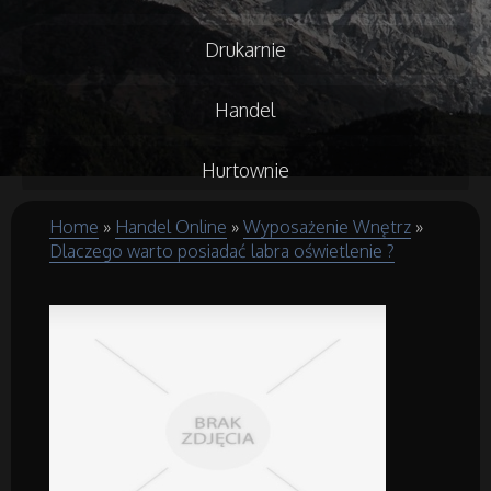
Drukarnie
Handel
Hurtownie
Home
»
Handel Online
»
Wyposażenie Wnętrz
»
Kredyty, Leasing
Dlaczego warto posiadać labra oświetlenie ?
Oferty Pracy
Ubezpieczenia
Ekologia
Budowlanka