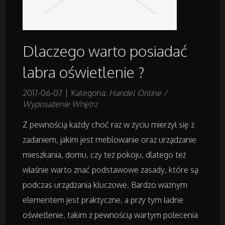
Projektowanie
Dlaczego warto posiadać
Remonty, Elektryk, Hydraulik
labra oświetlenie ?
Materiały Budowlane
2017-06-07
|
Kategoria:
Handel Online /
Wyposażenie Wnętrz
Działki
Z pewnością każdy choć raz w życiu mierzył się z
Drzwi i Okna
zadaniem, jakim jest meblowanie oraz urządzanie
mieszkania, domu, czy też pokoju, dlatego też
Nieruchomości, Działki
właśnie warto znać podstawowe zasady, które są
podczas urządzania kluczowe. Bardzo ważnym
Domy, Mieszkania
elementem jest praktyczne, a przy tym ładne
oświetlenie, takim z pewnością wartym polecenia