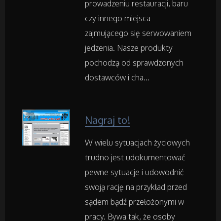
prowadzeniu restauracji, baru
Fotografia
czy innego miejsca
zajmującego się serwowaniem
Adwokaci, Porady Prawne
jedzenia. Nasze produkty
pochodzą od sprawdzonych
Weterynaryjne, Hodowla Zwierząt
dostawców i cha...
Sprzątanie, Porządkowanie
Nagraj to!
Serwis
W wielu sytuacjach życiowych
Opieka
trudno jest udokumentować
pewne sytuacje i udowodnić
Inne Usługi
swoją rację na przykład przed
sądem bądź przełożonymi w
Noclegi
pracy. Bywa tak, że osoby