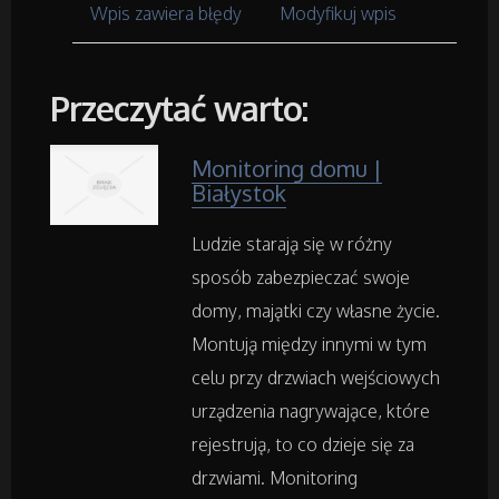
Meble
Wpis zawiera błędy
Modyfikuj wpis
Wyposażenie Wnętrz
Przeczytać warto:
Wyposażenie Łazienki
Monitoring domu |
Białystok
Odzież
Ludzie starają się w różny
Sport
sposób zabezpieczać swoje
domy, majątki czy własne życie.
Elektronika, RTV, AGD
Montują między innymi w tym
Art. Dla Zwierząt
celu przy drzwiach wejściowych
urządzenia nagrywające, które
Ogród, Rośliny
rejestrują, to co dzieje się za
drzwiami. Monitoring
Chemia