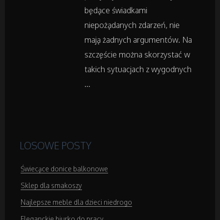
będące świadkami
Hotele i Noclegi
niepożądanych zdarzeń, nie
Podróże
mają żadnych argumentów. Na
szczęście można skorzystać w
Wypoczynek
takich sytuacjach z wygodnych
...
Wellness
Dietetyka, Odchudzanie
LOSOWE POSTY
Kosmetyki
Świecące donice balkonowe
Leczenie
Sklep dla smakoszy
Najlepsze meble dla dzieci niedrogo
Salony Kosmetyczne
Eleganckie biurko do pracy.