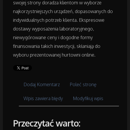
Meble
swojej strony doradza klientom w wyborze
najkorzystniejszych urządzeń, dopasowanych do
Wyposażenie Wnętrz
indywidualnych potrzeb klienta. Ekspresowe
dostawy wyposażenia laboratoryjnego,
Wyposażenie Łazienki
niewygórowane ceny i dogodne formy
finansowania takich inwestycji, skłaniają do
Odzież
wyboru prezentowanej hurtowni online.
Sport
Elektronika, RTV, AGD
Dodaj Komentarz
Poleć stronę
Art. Dla Zwierząt
Wpis zawiera błędy
Modyfikuj wpis
Ogród, Rośliny
Przeczytać warto:
Chemia