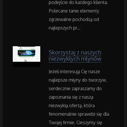
podejście do każdego klienta.
Inne Agencje
Polecane tanie elementy
zgrzewalne pochodzą od
Rekreacja
najlepszych pr...
Imprezy Integracyjne
Skorzystaj z naszych
Hobby
niezwykłych młynów
Zajęcia Sportowe i Rekreacyjne
Jeżeli interesują Cię nasze
najlepsze młyny do tworzyw,
Serwis
serdecznie zapraszamy do
zapoznania się z naszą
Informatyczne
niezwykłą ofertą, która
fenomenalnie sprawdzi się dla
Restauracje, Catering
Twojej firmie. Cieszymy się