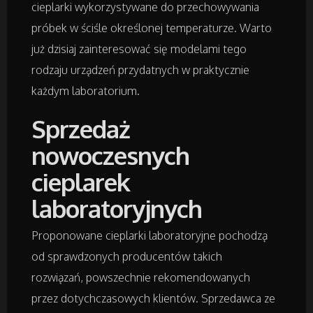
Badania
cieplarki wykorzystywane do przechowywania
próbek w ściśle określonej temperaturze. Warto
Placówki Edukacyjne
już dzisiaj zainteresować się modelami tego
rodzaju urządzeń przydatnych w praktycznie
Kursy i Szkolenia
każdym laboratorium.
Tłumaczenia
Sprzedaż
nowoczesnych
Książki, Czasopisma
cieplarek
laboratoryjnych
Handel Online
Proponowane cieplarki laboratoryjne pochodzą
Biżuteria
od sprawdzonych producentów takich
rozwiązań, powszechnie rekomendowanych
Dla Dzieci
przez dotychczasowych klientów. Sprzedawca ze