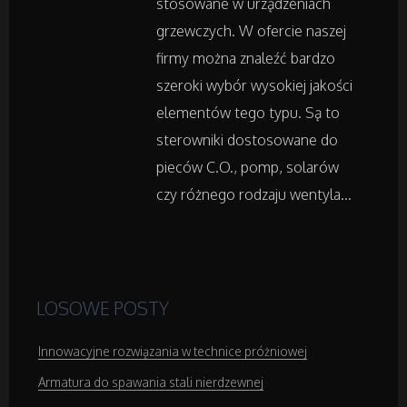
stosowane w urządzeniach
Sprzęt Medyczny
grzewczych. W ofercie naszej
firmy można znaleźć bardzo
szeroki wybór wysokiej jakości
Domeny
elementów tego typu. Są to
Oprogramowanie
sterowniki dostosowane do
pieców C.O., pomp, solarów
Strony Internetowe
czy różnego rodzaju wentyla...
Kontakt
LOSOWE POSTY
Innowacyjne rozwiązania w technice próżniowej
Armatura do spawania stali nierdzewnej