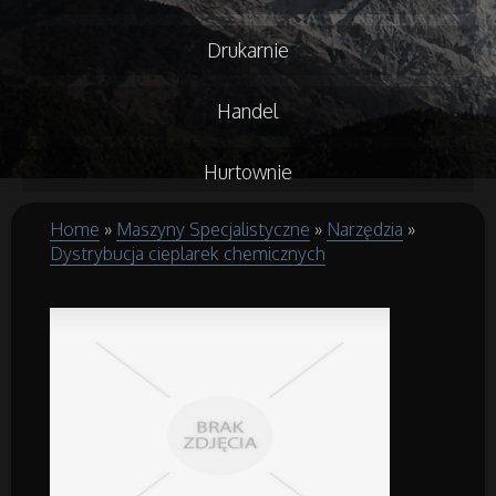
Drukarnie
Handel
Hurtownie
Home
»
Maszyny Specjalistyczne
»
Narzędzia
»
Kredyty, Leasing
Dystrybucja cieplarek chemicznych
Oferty Pracy
Ubezpieczenia
Ekologia
Budowlanka