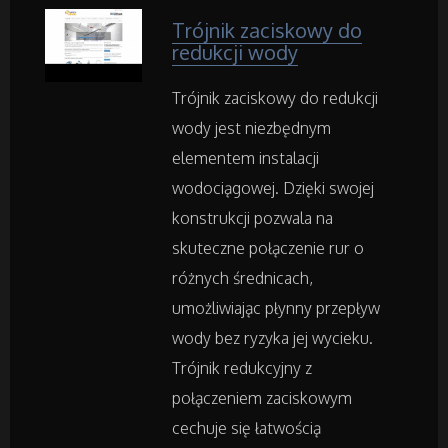
Trójnik zaciskowy do
redukcji wody
Art. Spożywcze
Trójnik zaciskowy do redukcji
Inne Sklepy
wody jest niezbędnym
elementem instalacji
Maszyny Specjalistyczne
wodociągowej. Dzięki swojej
konstrukcji pozwala na
Maszyny
skuteczne połączenie rur o
różnych średnicach,
Narzędzia
umożliwiając płynny przepływ
Przemysł Metalowy
wody bez ryzyka jej wycieku.
Trójnik redukcyjny z
połączeniem zaciskowym
Samochody
cechuje się łatwością