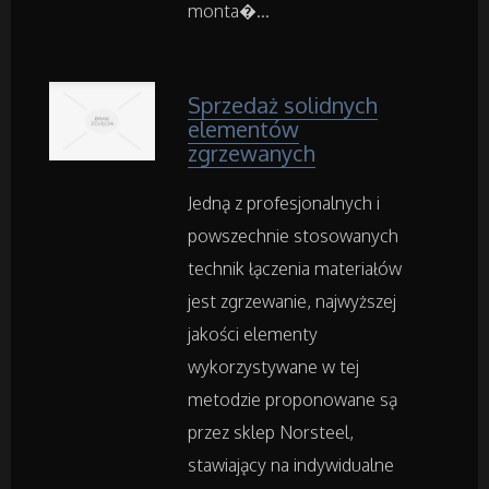
Transport
monta�...
Części Samochodowe
Sprzedaż solidnych
elementów
Wynajem
zgrzewanych
Usługi Motoryzacyjne
Jedną z profesjonalnych i
powszechnie stosowanych
Salony, Komisy
technik łączenia materiałów
jest zgrzewanie, najwyższej
Materiały Promocyjne
jakości elementy
wykorzystywane w tej
Agencje Reklamowe
metodzie proponowane są
przez sklep Norsteel,
Materiały Reklamowe
stawiający na indywidualne