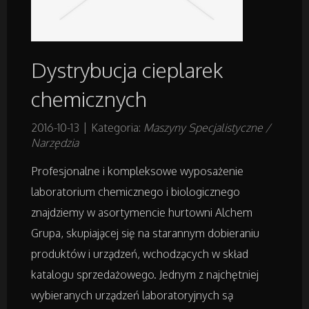
Projektowanie
Dystrybucja cieplarek
Remonty, Elektryk, Hydraulik
chemicznych
Materiały Budowlane
2016-10-13
|
Kategoria:
Maszyny Specjalistyczne /
Narzędzia
Działki
Profesjonalne i kompleksowe wyposażenie
Drzwi i Okna
laboratorium chemicznego i biologicznego
znajdziemy w asortymencie hurtowni Alchem
Nieruchomości, Działki
Grupa, skupiającej się na starannym dobieraniu
produktów i urządzeń, wchodzących w skład
Domy, Mieszkania
katalogu sprzedażowego. Jednym z najchętniej
wybieranych urządzeń laboratoryjnych są