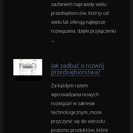
zaufaniem naprawdę wielu
Fotografia
przedsiębiorców, którzy od
wielu lat oferują najlepsze
Adwokaci, Porady Prawne
rozwiązania, dzięki przyłączeniu
Weterynaryjne, Hodowla Zwierząt
...
Sprzątanie, Porządkowanie
Jak zadbać o rozwój
przedsiębiorstwa?
Serwis
Za każdym razem
Opieka
wprowadzania nowych
rozwiązań w zakresie
Inne Usługi
technologicznym, może
przyczynić się do wzrostu
Noclegi
poziomu produktów, które