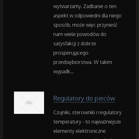
wytwarzamy. Zadbanie o ten
Hotele i Noclegi
aspekt w odpowiedni dla niego
sposób, może więc przynieść
Podróże
nam wiele powodów do
Wypoczynek
satysfakcji z dobrze
prosperującego
przedsiębiorstwa. W takim
Wellness
wypadk...
Dietetyka, Odchudzanie
Kosmetyki
Regulatory do pieców
Czujniki, sterowniki i regulatory
Leczenie
temperatury - to najważniejsze
Salony Kosmetyczne
elementy elektroniczne