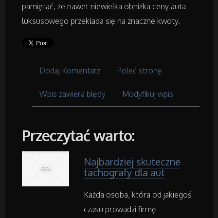
Dla Dzieci
pamiętać, że nawet niewielka obniżka ceny auta
luksusowego przekłada się na znaczne kwoty.
Meble
Wyposażenie Wnętrz
Dodaj Komentarz
Poleć stronę
Wyposażenie Łazienki
Wpis zawiera błędy
Modyfikuj wpis
Odzież
Przeczytać warto:
Sport
Najbardziej skuteczne
Elektronika, RTV, AGD
tachografy dla aut
Art. Dla Zwierząt
Każda osoba, która od jakiegoś
czasu prowadzi firmę