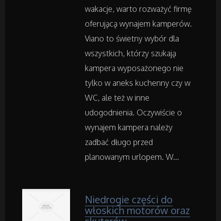
Samochody
wakacje, warto rozważyć firmę
oferującą wynajem kamperów.
Transport
Viano to świetny wybór dla
wszystkich, którzy szukają
Części Samochodowe
kampera wyposażonego nie
tylko w aneks kuchenny czy w
Wynajem
WC, ale też w inne
udogodnienia. Oczywiście o
Usługi Motoryzacyjne
wynajem kampera należy
Salony, Komisy
zadbać długo przed
planowanym urlopem. W...
Materiały Promocyjne
Niedrogie części do
Agencje Reklamowe
włoskich motorów oraz