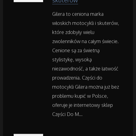
skuterów
Materiały Reklamowe
Gilera to ceniona marka
Inne Agencje
włoskich motocykli i skuterów,
które zdobyły wielu
zwolenników na całym świecie.
Rekreacja
Cenione są za świetną
Imprezy Integracyjne
stylistykę, wysoką
niezawodność, a także łatwość
Hobby
prowadzenia. Części do
motocykli Gilera można już bez
Zajęcia Sportowe i Rekreacyjne
problemu kupić w Polsce,
oferuje je internetowy sklep
Serwis
Części Do M...
Informatyczne