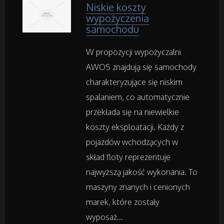
Niskie koszty
Restauracje, Catering
wypożyczenia
samochodu
Fotografia
W propozycji wypożyczalni
AWOS znajdują się samochody
Adwokaci, Porady Prawne
charakteryzujące się niskim
Weterynaryjne, Hodowla Zwierząt
spalaniem, co automatycznie
przekłada się na niewielkie
Sprzątanie, Porządkowanie
koszty eksploatacji. Każdy z
pojazdów wchodzących w
Serwis
skład floty reprezentuje
najwyższą jakość wykonania. To
Opieka
maszyny znanych i cenionych
marek, które zostały
Inne Usługi
wyposaż...