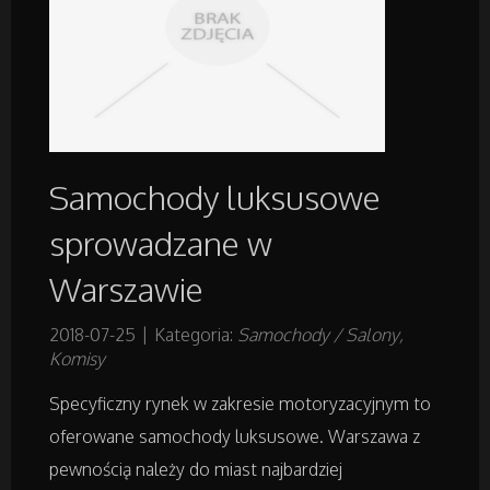
Budowlanka
Projektowanie
Remonty, Elektryk, Hydraulik
Samochody luksusowe
sprowadzane w
Materiały Budowlane
Warszawie
Działki
2018-07-25
|
Kategoria:
Samochody / Salony,
Komisy
Drzwi i Okna
Specyficzny rynek w zakresie motoryzacyjnym to
Nieruchomości, Działki
oferowane samochody luksusowe. Warszawa z
pewnością należy do miast najbardziej
Domy, Mieszkania