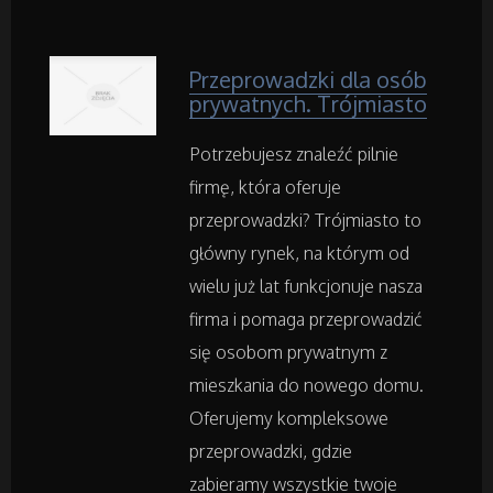
Noclegi
Przeprowadzki dla osób
Hotele i Noclegi
prywatnych. Trójmiasto
Podróże
Potrzebujesz znaleźć pilnie
firmę, która oferuje
Wypoczynek
przeprowadzki? Trójmiasto to
główny rynek, na którym od
wielu już lat funkcjonuje nasza
Wellness
firma i pomaga przeprowadzić
Dietetyka, Odchudzanie
się osobom prywatnym z
mieszkania do nowego domu.
Kosmetyki
Oferujemy kompleksowe
przeprowadzki, gdzie
Leczenie
zabieramy wszystkie twoje