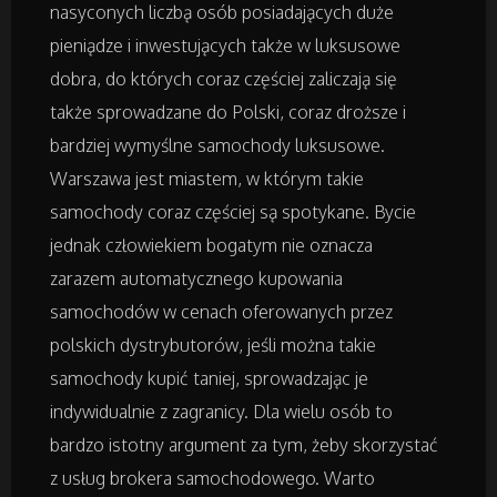
nasyconych liczbą osób posiadających duże
pieniądze i inwestujących także w luksusowe
Badania
dobra, do których coraz częściej zaliczają się
także sprowadzane do Polski, coraz droższe i
Placówki Edukacyjne
bardziej wymyślne samochody luksusowe.
Warszawa jest miastem, w którym takie
Kursy i Szkolenia
samochody coraz częściej są spotykane. Bycie
jednak człowiekiem bogatym nie oznacza
Tłumaczenia
zarazem automatycznego kupowania
Książki, Czasopisma
samochodów w cenach oferowanych przez
polskich dystrybutorów, jeśli można takie
samochody kupić taniej, sprowadzając je
Handel Online
indywidualnie z zagranicy. Dla wielu osób to
Biżuteria
bardzo istotny argument za tym, żeby skorzystać
z usług brokera samochodowego. Warto