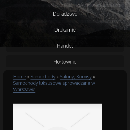
Doradztwo
Drukarnie
Handel
Hurtownie
Home
»
Samochody
»
Salony, Komisy
»
Kredyty, Leasing
Samochody luksusowe sprowadzane w
Warszawie
Oferty Pracy
Ubezpieczenia
Ekologia