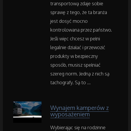
Ogród, Rośliny
transportową zdaje sobie
sprawę z tego, że ta branża
Chemia
jest dosyć mocno
kontrolowana przez państwo.
Art. Spożywcze
Jeśli więc chcesz w pełni
legalnie działać i przewozić
Inne Sklepy
produkty w bezpieczny
sposób, musisz spełniać
Maszyny Specjalistyczne
szereg norm. Jedną z nich są
tachografy. Są to ...
Maszyny
Narzędzia
Wynajem kamperów z
wyposażeniem
Przemysł Metalowy
Wybierając się na rodzinne