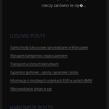
rzeczy zarówno te cię�...
Salony Kosmetyczne
Sprzęt Medyczny
LOSOWE POSTY
Domeny
Samochody luksusowe sprowadzane w Warszawie
Oprogramowanie
Wynajem kamperów z wyposażeniem
Strony Internetowe
Transport w różnych kierunkach
Gąsienice gumowe - opony ciężarowe i leśne.
Kontakt
Informacje o możliwych usterkach EGR w autach BMW
Wprowadzanie zmian w egr
NAJNOWSZE POSTY: