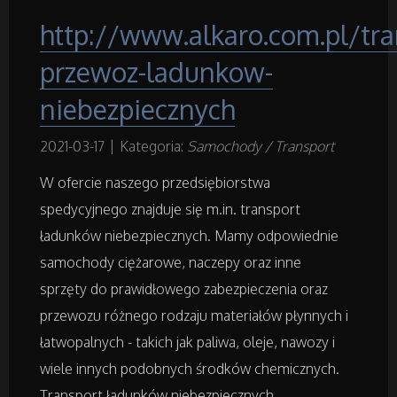
http://www.alkaro.com.pl/tra
Remonty, Elektryk, Hydraulik
przewoz-ladunkow-
Materiały Budowlane
niebezpiecznych
2021-03-17
|
Kategoria:
Samochody / Transport
Działki
W ofercie naszego przedsiębiorstwa
Drzwi i Okna
spedycyjnego znajduje się m.in. transport
ładunków niebezpiecznych. Mamy odpowiednie
Nieruchomości, Działki
samochody ciężarowe, naczepy oraz inne
sprzęty do prawidłowego zabezpieczenia oraz
Domy, Mieszkania
przewozu różnego rodzaju materiałów płynnych i
łatwopalnych - takich jak paliwa, oleje, nawozy i
Badania
wiele innych podobnych środków chemicznych.
Transport ładunków niebezpiecznych