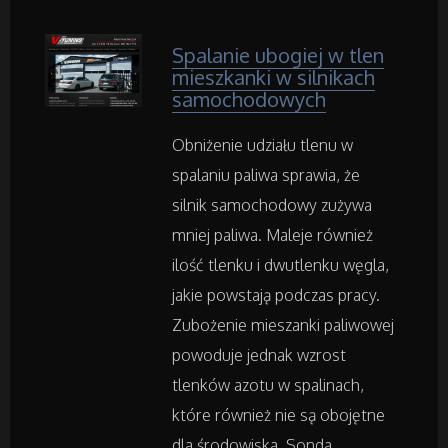
Inne Sklepy
Spalanie ubogiej w tlen
mieszkanki w silnikach
samochodowych
Maszyny Specjalistyczne
Obniżenie udziału tlenu w
Maszyny
spalaniu paliwa sprawia, że
silnik samochodowy zużywa
Narzędzia
mniej paliwa. Maleje również
ilość tlenku i dwutlenku węgla,
Przemysł Metalowy
jakie powstają podczas pracy.
Zubożenie mieszanki paliwowej
Samochody
powoduje jednak wzrost
tlenków azotu w spalinach,
Transport
które również nie są obojętne
dla środowiska. Sonda...