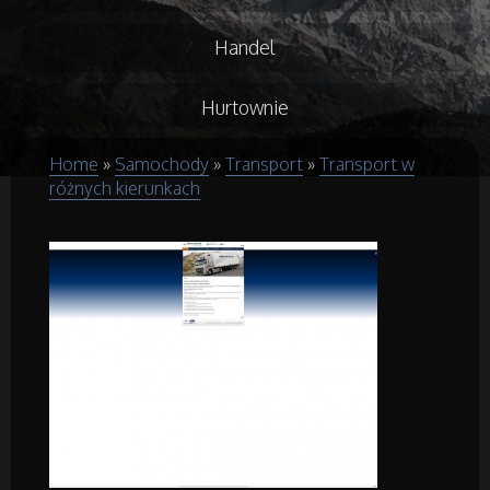
Handel
Hurtownie
Home
»
Samochody
»
Transport
»
Transport w
Kredyty, Leasing
różnych kierunkach
Oferty Pracy
Ubezpieczenia
Ekologia
Budowlanka
Projektowanie