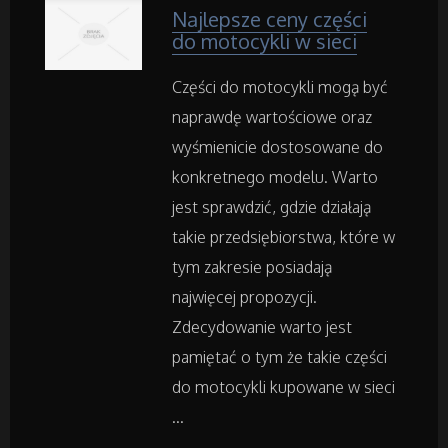
Wyposażenie Wnętrz
Najlepsze ceny części
do motocykli w sieci
Wyposażenie Łazienki
Części do motocykli mogą być
Odzież
naprawdę wartościowe oraz
wyśmienicie dostosowane do
Sport
konkretnego modelu. Warto
jest sprawdzić, gdzie działają
Elektronika, RTV, AGD
takie przedsiębiorstwa, które w
tym zakresie posiadają
Art. Dla Zwierząt
najwięcej propozycji.
Zdecydowanie warto jest
Ogród, Rośliny
pamiętać o tym że takie części
do motocykli kupowane w sieci
Chemia
...
Art. Spożywcze