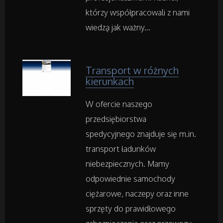
Rekreacja
którzy współpracowali z nami
wiedzą jak ważny...
Imprezy Integracyjne
Hobby
Transport w różnych
kierunkach
Zajęcia Sportowe i Rekreacyjne
W ofercie naszego
przedsiębiorstwa
Serwis
spedycyjnego znajduje się m.in.
transport ładunków
Informatyczne
niebezpiecznych. Mamy
Restauracje, Catering
odpowiednie samochody
ciężarowe, naczepy oraz inne
Fotografia
sprzęty do prawidłowego