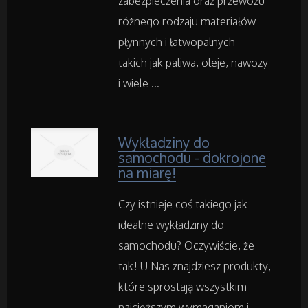
zabezpieczenia oraz przewozu
Adwokaci, Porady Prawne
różnego rodzaju materiałów
płynnych i łatwopalnych -
Weterynaryjne, Hodowla Zwierząt
takich jak paliwa, oleje, nawozy
i wiele ...
Sprzątanie, Porządkowanie
Serwis
Wykładziny do
samochodu - dokrojone
Opieka
na miarę!
Inne Usługi
Czy istnieje coś takiego jak
idealne wykładziny do
samochodu? Oczywiście, że
Noclegi
tak! U Nas znajdziesz produkty,
Hotele i Noclegi
które sprostają wszystkim
najcięższym wymaganiom i