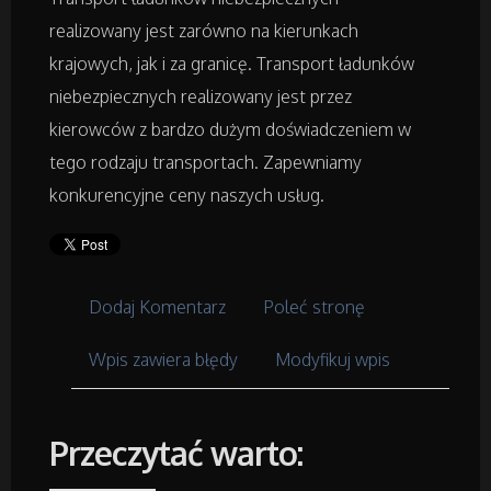
Placówki Edukacyjne
realizowany jest zarówno na kierunkach
Kursy i Szkolenia
krajowych, jak i za granicę. Transport ładunków
niebezpiecznych realizowany jest przez
Tłumaczenia
kierowców z bardzo dużym doświadczeniem w
tego rodzaju transportach. Zapewniamy
Książki, Czasopisma
konkurencyjne ceny naszych usług.
Handel Online
Dodaj Komentarz
Poleć stronę
Biżuteria
Wpis zawiera błędy
Modyfikuj wpis
Dla Dzieci
Meble
Przeczytać warto: