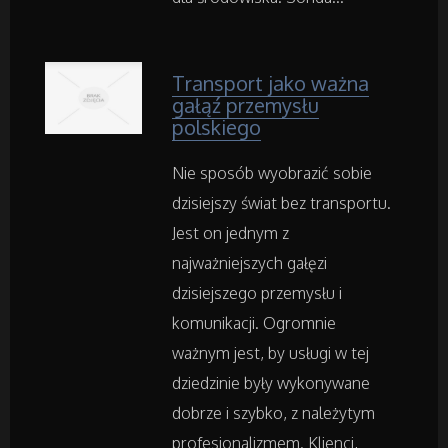
Części Samochodowe
Wynajem
Transport jako ważna
gałąź przemysłu
Usługi Motoryzacyjne
polskiego
Salony, Komisy
Nie sposób wyobrazić sobie
dzisiejszy świat bez transportu.
Jest on jednym z
Materiały Promocyjne
najważniejszych gałęzi
Agencje Reklamowe
dzisiejszego przemysłu i
komunikacji. Ogromnie
Materiały Reklamowe
ważnym jest, by usługi w tej
dziedzinie były wykonywane
Inne Agencje
dobrze i szybko, z należytym
profesjonalizmem. Klienci,