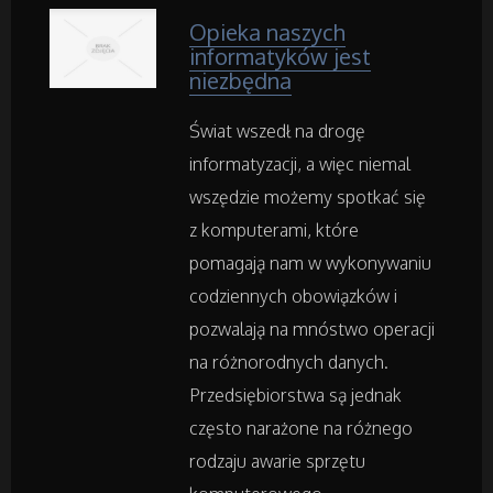
Części Samochodowe
Opieka naszych
informatyków jest
Wynajem
niezbędna
Usługi Motoryzacyjne
Świat wszedł na drogę
informatyzacji, a więc niemal
Salony, Komisy
wszędzie możemy spotkać się
z komputerami, które
pomagają nam w wykonywaniu
Materiały Promocyjne
codziennych obowiązków i
Agencje Reklamowe
pozwalają na mnóstwo operacji
na różnorodnych danych.
Materiały Reklamowe
Przedsiębiorstwa są jednak
często narażone na różnego
Inne Agencje
rodzaju awarie sprzętu