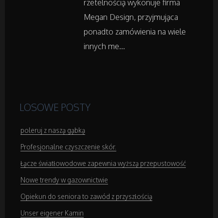
rzetelnością wykonuje firma
Podróże
Megan Design, przyjmująca
ponadto zamówienia na wiele
Wypoczynek
innych me...
Wellness
Dietetyka, Odchudzanie
LOSOWE POSTY
Kosmetyki
poleruj z naszą gąbką
Profesjonalne czyszczenie skór.
Leczenie
Łącze światłowodowe zapewnia wyższą przepustowość
Salony Kosmetyczne
Nowe trendy w gazownictwie
Opiekun do seniora to zawód z przyszłością
Sprzęt Medyczny
Unser eigener Kamin