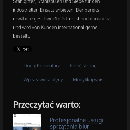
Placówki Edukacyjne
Stahlgitter, Stahlspulen und Siebe für den
industriellen Einsatz anbieten. Der bereits
Kursy i Szkolenia
erwähnte geschweißte Gitter ist hochfunktional
und wird von Kunden international gerne
Tłumaczenia
bestellt.
Książki, Czasopisma
Dodaj Komentarz
Poleć stronę
Handel Online
Wpis zawiera błędy
Modyfikuj wpis
Biżuteria
Dla Dzieci
Przeczytać warto:
Meble
Profesjonalne usługi
sprzątania biur