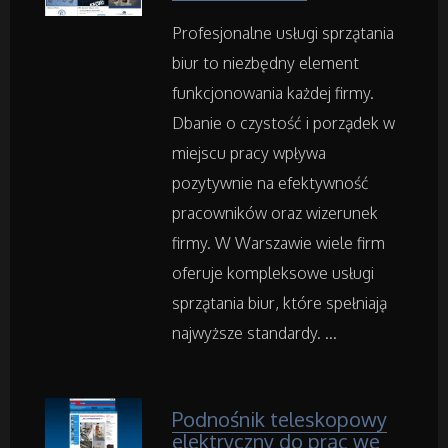
Wyposażenie Wnętrz
Profesjonalne usługi sprzątania
Wyposażenie Łazienki
biur to niezbędny element
funkcjonowania każdej firmy.
Odzież
Dbanie o czystość i porządek w
miejscu pracy wpływa
Sport
pozytywnie na efektywność
pracowników oraz wizerunek
Elektronika, RTV, AGD
firmy. W Warszawie wiele firm
oferuje kompleksowe usługi
Art. Dla Zwierząt
sprzątania biur, które spełniają
Ogród, Rośliny
najwyższe standardy. ...
Chemia
Podnośnik teleskopowy
elektryczny do prac we
Art. Spożywcze