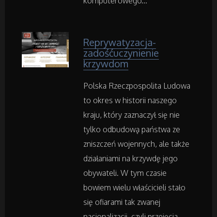
komputerowego...
Rekreacja
Imprezy Integracyjne
Reprywatyzacja-
zadośćuczynienie
krzywdom
Hobby
Polska Rzeczpospolita Ludowa
Zajęcia Sportowe i Rekreacyjne
to okres w historii naszego
kraju, który zaznaczył się nie
Serwis
tylko odbudową państwa ze
zniszczeń wojennych, ale także
Informatyczne
działaniami na krzywdę jego
obywateli. W tym czasie
Restauracje, Catering
bowiem wielu właścicieli stało
Fotografia
się ofiarami tak zwanej
nacjonalizacji, czyli przejęcia