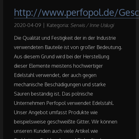
http://www.perfopol.de/Gesc
Remonty, Elektryk, Hydraulik
2020-04-09
|
Kategoria:
Serwis / Inne Usługi
Materiały Budowlane
Die Qualität und Festigkeit der in der Industrie
verwendeten Bauteile ist von großer Bedeutung.
Działki
Aus diesem Grund wird bei der Herstellung
dieser Elemente meistens hochwertiger
Drzwi i Okna
Edelstahl verwendet, der auch gegen
mechanische Beschädigungen und starke
Nieruchomości, Działki
Säuren beständig ist. Das polnische
Domy, Mieszkania
Unternehmen Perfopol verwendet Edelstahl.
Unser Angebot umfasst Produkte wie
beispielsweise geschweißte Gitter. Wir können
Badania
unseren Kunden auch viele Artikel wie