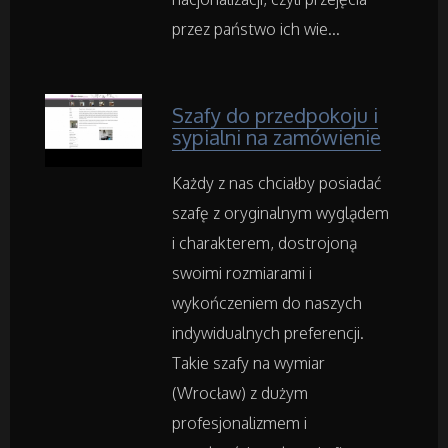
Adwokaci, Porady Prawne
przez państwo ich wie...
Weterynaryjne, Hodowla Zwierząt
Szafy do przedpokoju i
Sprzątanie, Porządkowanie
sypialni na zamówienie
Każdy z nas chciałby posiadać
Serwis
szafę z oryginalnym wyglądem
Opieka
i charakterem, dostrojoną
swoimi rozmiarami i
Inne Usługi
wykończeniem do naszych
indywidualnych preferencji.
Takie szafy na wymiar
Noclegi
(Wrocław) z dużym
Hotele i Noclegi
profesjonalizmem i