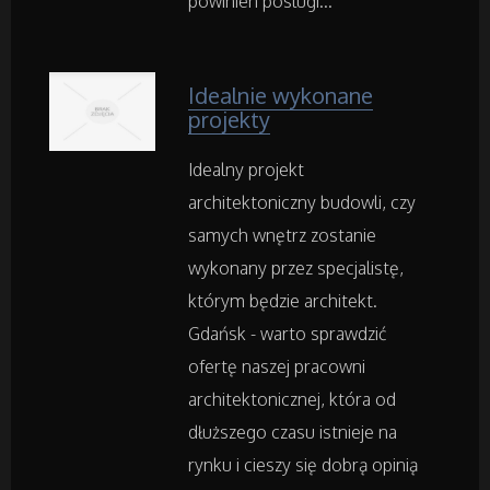
powinien poslugi...
Hotele i Noclegi
Podróże
Idealnie wykonane
projekty
Wypoczynek
Idealny projekt
architektoniczny budowli, czy
Wellness
samych wnętrz zostanie
wykonany przez specjalistę,
Dietetyka, Odchudzanie
którym będzie architekt.
Gdańsk - warto sprawdzić
Kosmetyki
ofertę naszej pracowni
architektonicznej, która od
Leczenie
dłuższego czasu istnieje na
Salony Kosmetyczne
rynku i cieszy się dobrą opinią