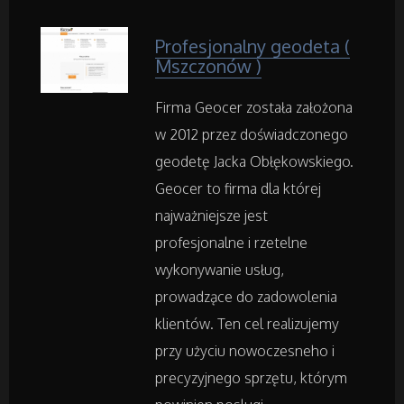
Fotografia
Profesjonalny geodeta (
Mszczonów )
Adwokaci, Porady Prawne
Firma Geocer została założona
Weterynaryjne, Hodowla Zwierząt
w 2012 przez doświadczonego
geodetę Jacka Obłękowskiego.
Sprzątanie, Porządkowanie
Geocer to firma dla której
najważniejsze jest
Serwis
profesjonalne i rzetelne
Opieka
wykonywanie usług,
prowadzące do zadowolenia
Inne Usługi
klientów. Ten cel realizujemy
przy użyciu nowoczesneho i
precyzyjnego sprzętu, którym
Noclegi