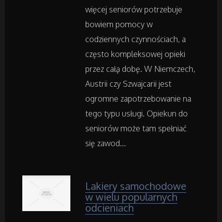
więcej seniorów potrzebuje
bowiem pomocy w
Art. Spożywcze
codziennych czynnościach, a
Inne Sklepy
często kompleksowej opieki
przez całą dobę. W Niemczech,
Austrii czy Szwajcarii jest
Maszyny Specjalistyczne
ogromne zapotrzebowanie na
Maszyny
tego typu usługi. Opiekun do
seniorów może tam spełniać
Narzędzia
się zawod...
Przemysł Metalowy
Lakiery samochodowe
w wielu popularnych
Samochody
odcieniach