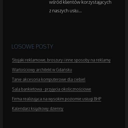
wśród klientów korzystających
Sprzęt Medyczny
z naszych usłu...
Domeny
Oprogramowanie
LOSOWE POSTY
Strony Internetowe
Stojaki reklamowe, broszury i inne sposoby na reklamę
Wartościowy architekt w Gdańsku
Kontakt
Tanie akcesoria komputerowe dla ciebie!
Sala bankietowa - przyjęcia okolicznościowe
Firma realizująca na wysokim poziomie usługi BHP
Kalendarz książkowy dzienny