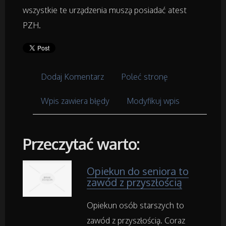
Meble
wszystkie te urządzenia muszą posiadać atest
PZH.
Wyposażenie Wnętrz
Wyposażenie Łazienki
Dodaj Komentarz
Poleć stronę
Odzież
Wpis zawiera błędy
Modyfikuj wpis
Sport
Przeczytać warto:
Elektronika, RTV, AGD
Art. Dla Zwierząt
Opiekun do seniora to
zawód z przyszłością
Ogród, Rośliny
Opiekun osób starszych to
zawód z przyszłością. Coraz
Chemia