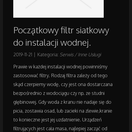
Projektowanie
Początkowy filtr siatkowy
Remonty, Elektryk, Hydraulik
do instalacji wodnej.
Materiały Budowlane
2019-11-21
|
Kategoria:
Serwis / Inne Usługi
Prawie w każdej instalacji wodnej powinniśmy
Działki
zastosować filtry. Rodzaj filtra zależy od tego
Drzwi i Okna
skąd czerpiemy wodę, czy jest ona dostarczana
bezpośrednio z wodociągu czy np. ze studni
Nieruchomości, Działki
głębinowej. Gdy woda z kranu nie nadaje się do
picia, zostawia osad, lub zacieki na zlewie,kranie
Domy, Mieszkania
to konieczne jest jej uzdatnienie. Urządzeń
filtrujących jest cała masa, najlepiej zacząć od