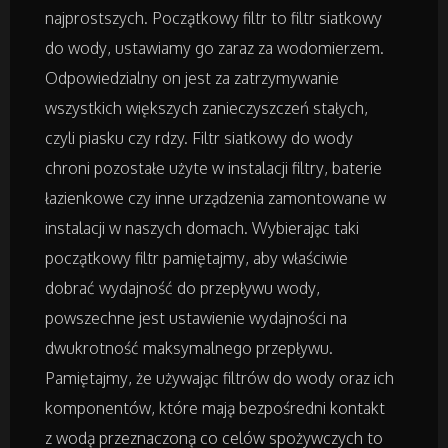
Badania
najprostszych. Początkowy filtr to filtr siatkowy
do wody, ustawiamy go zaraz za wodomierzem.
Placówki Edukacyjne
Odpowiedzialny on jest za zatrzymywanie
wszystkich większych zanieczyszczeń stałych,
Kursy i Szkolenia
czyli piasku czy rdzy. Filtr siatkowy do wody
chroni pozostałe użyte w instalacji filtry, baterie
Tłumaczenia
łazienkowe czy inne urządzenia zamontowane w
Książki, Czasopisma
instalacji w naszych domach. Wybierając taki
początkowy filtr pamiętajmy, aby właściwie
dobrać wydajność do przepływu wody,
Handel Online
powszechne jest ustawienie wydajności na
Biżuteria
dwukrotność maksymalnego przepływu.
Pamiętajmy, że używając filtrów do wody oraz ich
Dla Dzieci
komponentów, które mają bezpośredni kontakt
z wodą przeznaczoną co celów spożywczych to