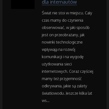
dla internautów
Inne Agencje
Świat nie stoi w miejscu. Cały
Rekreacja
czas mamy do czynienia
obserwować, w jaki sposób
Imprezy Integracyjne
jest on przeobrażany, jak
nowinki technologiczne
Hobby
wpływają na rozwój
komunikacji i na wygodę
Zajęcia Sportowe i Rekreacyjne
użytkowania sieci
internetowych. Coraz częściej
Serwis
mamy też przyjemność
odkrywania, jakie są zalety
Informatyczne
światłowodu. Jeszcze kilka lat
ws...
Restauracje, Catering