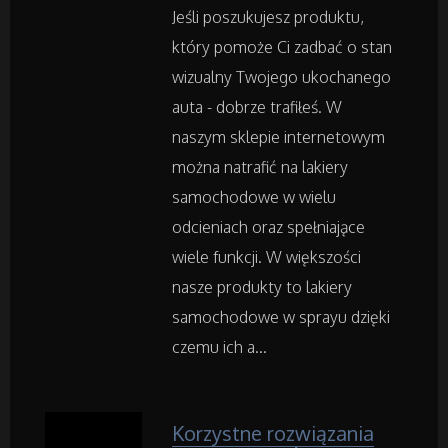
Transport
Jeśli poszukujesz produktu,
który pomoże Ci zadbać o stan
Części Samochodowe
wizualny Twojego ukochanego
auta - dobrze trafiłeś. W
Wynajem
naszym sklepie internetowym
można natrafić na lakiery
Usługi Motoryzacyjne
samochodowe w wielu
odcieniach oraz spełniające
Salony, Komisy
wiele funkcji. W większości
nasze produkty to lakiery
Materiały Promocyjne
samochodowe w sprayu dzięki
czemu ich a...
Agencje Reklamowe
Materiały Reklamowe
Korzystne rozwiązania