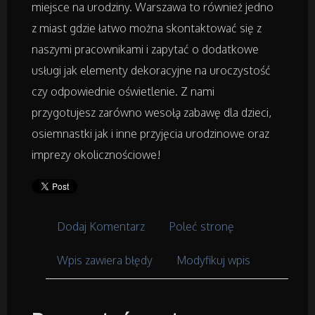
Biżuteria
miejsce na urodziny. Warszawa to również jedno
z miast gdzie łatwo można skontaktować się z
Dla Dzieci
naszymi pracownikami i zapytać o dodatkowe
usługi jak elementy dekoracyjne na uroczystość
Meble
czy odpowiednie oświetlenie. Z nami
przygotujesz zarówno wesołą zabawę dla dzieci,
Wyposażenie Wnętrz
osiemnastki jak i inne przyjęcia urodzinowe oraz
imprezy okolicznościowe!
Wyposażenie Łazienki
Odzież
Dodaj Komentarz
Poleć stronę
Sport
Wpis zawiera błędy
Modyfikuj wpis
Elektronika, RTV, AGD