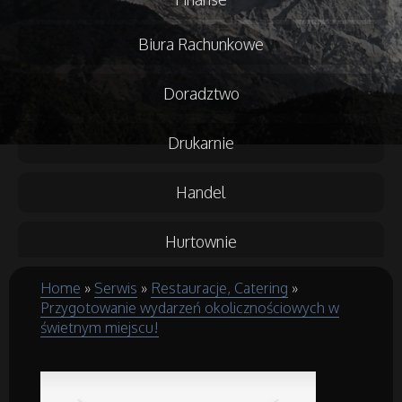
Biura Rachunkowe
Doradztwo
Drukarnie
Handel
Hurtownie
Home
»
Serwis
»
Restauracje, Catering
»
Kredyty, Leasing
Przygotowanie wydarzeń okolicznościowych w
świetnym miejscu!
Oferty Pracy
Ubezpieczenia