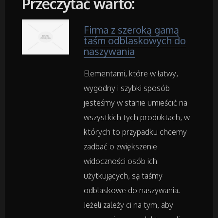
Przeczytać warto:
Art. Dla Zwierząt
Ogród, Rośliny
Firma z szeroką gamą
taśm odblaskowych do
naszywania
Chemia
Elementami, które w łatwy,
Art. Spożywcze
wygodny i szybki sposób
jesteśmy w stanie umieścić na
Inne Sklepy
wszystkich tych produktach, w
których to przypadku chcemy
Maszyny Specjalistyczne
zadbać o zwiększenie
widoczności osób ich
Maszyny
użytkujących, są taśmy
odblaskowe do naszywania.
Narzędzia
Jeżeli zależy ci na tym, aby