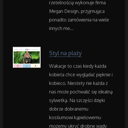
rzetelnością wykonuje firma
Agencje Reklamowe
Megan Design, przyjmująca
ponadto zamówienia na wiele
Materiały Reklamowe
innych me...
Inne Agencje
Styl na plaży
Rekreacja
Wakacje to czas kiedy każda
Imprezy Integracyjne
kobieta chce wyglądać pięknie i
kobieco. Niestety nie każda z
Hobby
nas może pochwalić się idealną
sylwetką. Na szczęści dzięki
Zajęcia Sportowe i Rekreacyjne
dobrze dobranemu
kostiumowi kąpielowemu
Serwis
możemy ukryć drobne wady