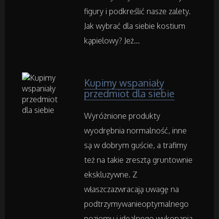
figury i podkreślić nasze zalety.
Informatyczne
Jak wybrać dla siebie kostium
Restauracje, Catering
kąpielowy? Jeż...
Fotografia
Kupimy wspaniały
przedmiot dla siebie
Adwokaci, Porady Prawne
Wyróżnione produkty
Weterynaryjne, Hodowla Zwierząt
wyodrębnia normalność, inne
są w dobrym guście, a trafimy
Sprzątanie, Porządkowanie
też na takie zresztą gruntownie
ekskluzywne. Z
Serwis
właszczazwracają uwagę na
Opieka
podtrzymywanieoptymalnego
poziomu i idealnego wykonania