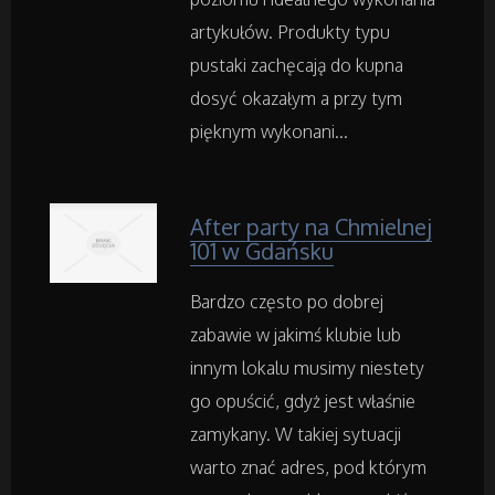
Inne Usługi
artykułów. Produkty typu
pustaki zachęcają do kupna
dosyć okazałym a przy tym
Noclegi
pięknym wykonani...
Hotele i Noclegi
Podróże
After party na Chmielnej
101 w Gdańsku
Wypoczynek
Bardzo często po dobrej
zabawie w jakimś klubie lub
Wellness
innym lokalu musimy niestety
go opuścić, gdyż jest właśnie
Dietetyka, Odchudzanie
zamykany. W takiej sytuacji
warto znać adres, pod którym
Kosmetyki