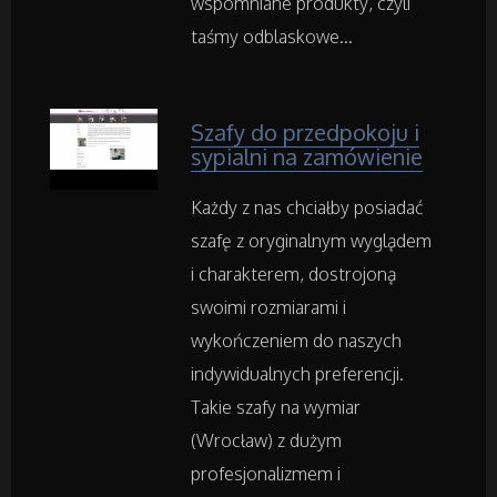
Przemysł Metalowy
wspomniane produkty, czyli
taśmy odblaskowe...
Samochody
Szafy do przedpokoju i
Transport
sypialni na zamówienie
Części Samochodowe
Każdy z nas chciałby posiadać
szafę z oryginalnym wyglądem
Wynajem
i charakterem, dostrojoną
swoimi rozmiarami i
Usługi Motoryzacyjne
wykończeniem do naszych
indywidualnych preferencji.
Salony, Komisy
Takie szafy na wymiar
(Wrocław) z dużym
Materiały Promocyjne
profesjonalizmem i