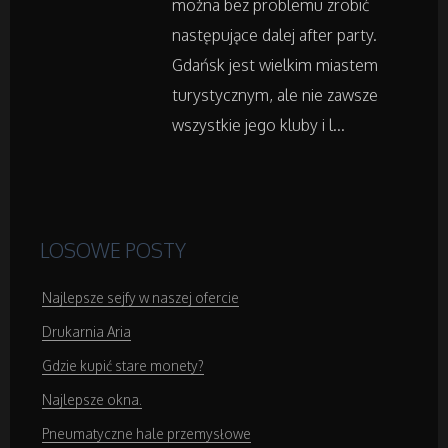
można bez problemu zrobić
Leczenie
następujące dalej after party.
Gdańsk jest wielkim miastem
Salony Kosmetyczne
turystycznym, ale nie zawsze
wszystkie jego kluby i l...
Sprzęt Medyczny
Domeny
LOSOWE POSTY
Oprogramowanie
Najlepsze sejfy w naszej ofercie
Strony Internetowe
Drukarnia Aria
Gdzie kupić stare monety?
Kontakt
Najlepsze okna.
Pneumatyczne hale przemysłowe