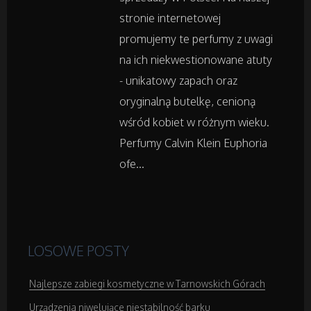
Podróże
stronie internetowej
promujemy te perfumy z uwagi
Wypoczynek
na ich niekwestionowane atuty
- unikatowy zapach oraz
oryginalną butelkę, cenioną
Wellness
wśród kobiet w różnym wieku.
Dietetyka, Odchudzanie
Perfumy Calvin Klein Euphoria
ofe...
Kosmetyki
Leczenie
LOSOWE POSTY
Salony Kosmetyczne
Najlepsze zabiegi kosmetyczne w Tarnowskich Górach
Sprzęt Medyczny
Urządzenia niwelujące niestabilność barku