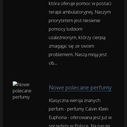
która oferuje pomoc w postaci
Adwokaci, Porady Prawne
terapii ambulatoryjnej. Naszym
priorytetem jest niesienie
Weterynaryjne, Hodowla Zwierząt
pomocy ludziom
Sprzątanie, Porządkowanie
uzależnionym, którzy cierpią
zmagając się ze swoim
Serwis
problemem. Naszą misją jest
ob...
Opieka
Inne Usługi
Nowe polecane perfumy
Klasyczna wersja znanych
Noclegi
perfum - perfumy Calvin Klein
Euphoria - oferowana jest już w
Hotele i Noclegi
sprzedaży w Polsce. Na naszej