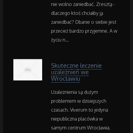
nie wolno zaniedbać. Zresztą -
Rekreacja
dlaczego ktoś chciałby ją
Imprezy Integracyjne
zaniedbać? Dbanie o siebie jest
przecież bardzo przyjemne. A w
Hobby
życiu n...
Zajęcia Sportowe i Rekreacyjne
Skuteczne leczenie
uzależnień we
Serwis
Wrocławiu
Informatyczne
Uzależnienia są dużym
problemem w dzisiejszych
Restauracje, Catering
czasach. Viverum to jedyna
niepubliczna placówka w
Fotografia
samym centrum Wrocławia,