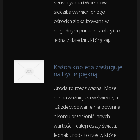
Części Samochodowe
sensoryczna (Warszawa -
siedziba wymienionego
Wynajem
ośrodka zlokalizowana w
dogodnym punkcie stolicy) to
Usługi Motoryzacyjne
jedna z dziedzin, którą zaj...
Salony, Komisy
Każda kobieta zasługuje
na bycie piękną
Materiały Promocyjne
Uroda to rzecz ważna. Może
Agencje Reklamowe
nie najważniejsza w świecie, a
już zdecydowanie nie powinna
Materiały Reklamowe
nikomu przesłonić innych
wartości i całej reszty świata.
Inne Agencje
Jednak uroda to rzecz, której