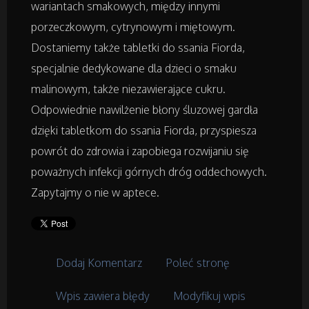
Placówki Edukacyjne
wariantach smakowych, między innymi
porzeczkowym, cytrynowym i miętowym.
Kursy i Szkolenia
Dostaniemy także tabletki do ssania Fiorda,
specjalnie dedykowane dla dzieci o smaku
Tłumaczenia
malinowym, także niezawierające cukru.
Odpowiednie nawilżenie błony śluzowej gardła
Książki, Czasopisma
dzięki tabletkom do ssania Fiorda, przyspiesza
powrót do zdrowia i zapobiega rozwijaniu się
Handel Online
poważnych infekcji górnych dróg oddechowych.
Zapytajmy o nie w aptece.
Biżuteria
Dla Dzieci
Dodaj Komentarz
Poleć stronę
Meble
Wpis zawiera błędy
Modyfikuj wpis