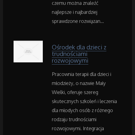
czemu można znaleźć
najlepsze i najbardziej
Inne Sklepy
sprawdzone rozwiązan...
Maszyny Specjalistyczne
Ośrodek dla dzieci z
Maszyny
trudnościami
rozwojowymi
Narzędzia
Pracownia terapii dla dzieci i
młodzieży, o nazwie Mały
Przemysł Metalowy
Wielki, oferuje szereg
skutecznych szkoleń i leczenia
Samochody
dla młodych osób z różnego
rodzaju trudnościami
Transport
rozwojowymi. Integracja