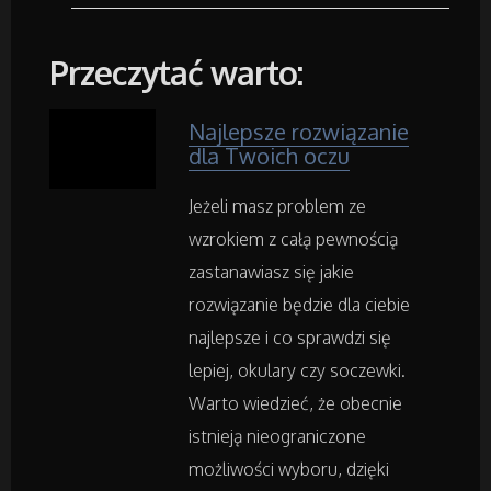
Wyposażenie Wnętrz
Przeczytać warto:
Wyposażenie Łazienki
Odzież
Najlepsze rozwiązanie
dla Twoich oczu
Sport
Jeżeli masz problem ze
wzrokiem z całą pewnością
Elektronika, RTV, AGD
zastanawiasz się jakie
Art. Dla Zwierząt
rozwiązanie będzie dla ciebie
najlepsze i co sprawdzi się
Ogród, Rośliny
lepiej, okulary czy soczewki.
Warto wiedzieć, że obecnie
Chemia
istnieją nieograniczone
możliwości wyboru, dzięki
Art. Spożywcze