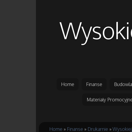
Wysokie
Home
Finanse
Budowla
Materiały Promocyjn
Home
»
Finanse
»
Drukarnie
»
Wysokiej