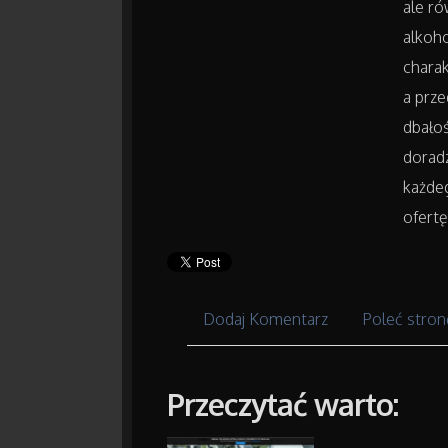
ale ró
alkoho
chara
a prze
dbałoś
doradz
każde
ofert
Dodaj Komentarz
Poleć stron
Przeczytać warto: