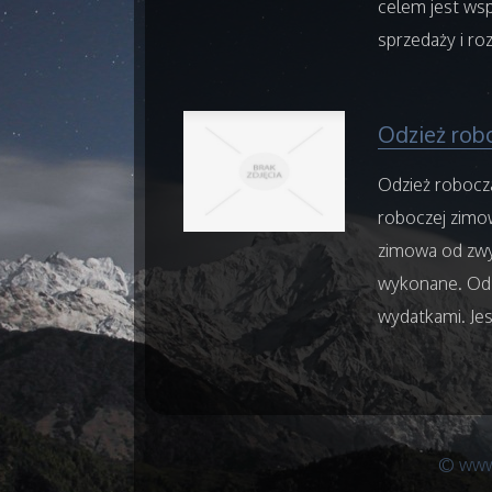
celem jest ws
sprzedaży i r
Odzież rob
Odzież robocz
roboczej zimow
zimowa od zwyk
wykonane. Odz
wydatkami. Jes
© www