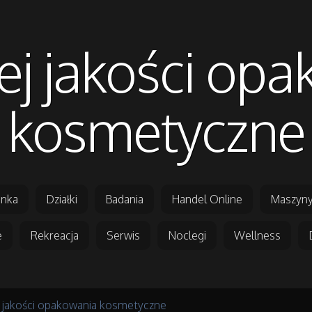
j jakości op
kosmetyczne
nka
Działki
Badania
Handel Online
Maszyny
e
Rekreacja
Serwis
Noclegi
Wellness
 jakości opakowania kosmetyczne