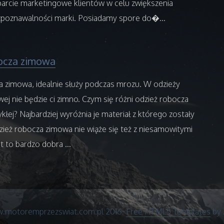
parcie marketingowe klientów w celu zwiększenia
ozpoznawalności marki. Posiadamy spore do�...
ocza zimowa
a zimowa, idealnie służy podczas mrozu. W odzieży
ej nie będzie ci zimno. Czym się różni odzież robocza
łej? Najbardziej wyróżnia je materiał z którego zostały
ież robocza zimowa nie wiąże się też z niesamowitymi
t to bardzo dobra ...
.motoremprzezswiat.com.pl 2016.
Free HTML5 Templates
by