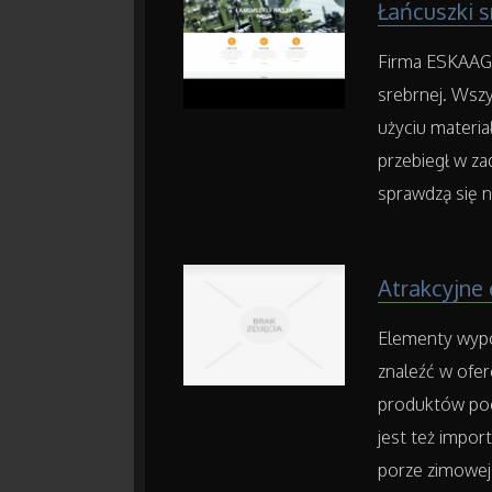
Łańcuszki s
Firma ESKAAG p
srebrnej. Wszy
użyciu materia
przebiegł w za
sprawdzą się n
Atrakcyjne 
Elementy wypo
znaleźć w ofer
produktów poc
jest też impo
porze zimowej.