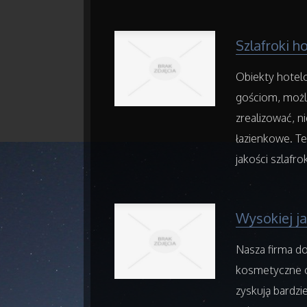
Szlafroki h
Obiekty hotelo
gościom, możl
zrealizować, n
łazienkowe. Te
jakości szlafro
Wysokiej j
Nasza firma d
kosmetyczne o
zyskują bardzi