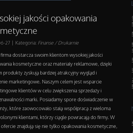
okiej jakości opakowania
smetyczne
06-27
|
Kategoria:
Finanse / Drukarnie
firma dostarcza swoim klientom wysokiej jakości
wania kosmetyczne oraz materiały reklamowe, dzięki
 produkty zyskują bardziej atrakcyjny wygląd i
enie marketingowe. Naszym celem jest wsparcie
ingowe klientów w celu zwiększenia sprzedaży i
znawalności marki. Posiadamy spore doświadczenie w
anży, które zaowocowało stałą współpracą z wieloma
lonymi klientami, którzy ciągle powracają do firmy. W
 ofercie znajdują się nie tylko opakowania kosmetyczne,