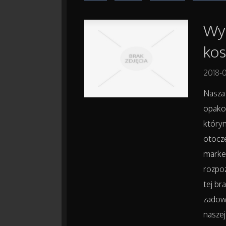
Wys
ko
2018-
Nasza 
opako
którym
otocz
market
rozpo
tej br
zadowo
naszej