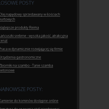
LOSOWE POSTY
Olej napędowy sprzedawany w ilościach
hurtowych
Najlepsze produkty Reima
Łańcuszki srebrne - wysoka jakość, atrakcyjna
cena!
Praca w dynamicznie rozwijającej się firmie
Urządzenia gastronomiczne
Zbiorniki na szambo - Tanie szamba
betonowe
NAJNOWSZE POSTY:
Kamienie do kominów dostępne online
Armatura do spawania stali nierdzewnej