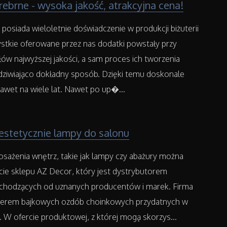
rebrne - wysoka jakość, atrakcyjna cena!
osiada wieloletnie doświadczenie w produkcji biżuterii
stkie oferowane przez nas dodatki powstały przy
łów najwyższej jakości, a sam proces ich tworzenia
dziwiająco dokładny sposób. Dzięki temu doskonale
awet na wiele lat. Nawet po up�...
estetycznie lampy do salonu
sażenia wnętrz, takie jak lampy czy abażury można
cie sklepu AZ Decor, który jest dystrybutorem
hodzących od uznanych producentów i marek. Firma
rterem bajkowych ozdób choinkowych przydatnych w
 W ofercie produktowej, z której mogą skorzys...