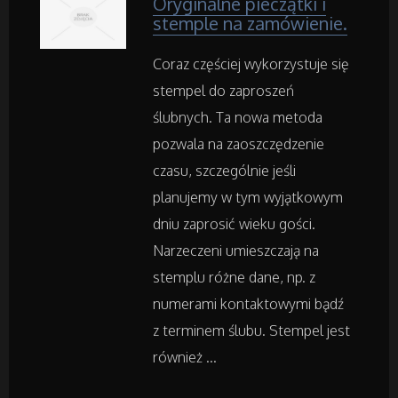
Oryginalne pieczątki i
Inne Agencje
stemple na zamówienie.
Coraz częściej wykorzystuje się
Rekreacja
stempel do zaproszeń
Imprezy Integracyjne
ślubnych. Ta nowa metoda
pozwala na zaoszczędzenie
Hobby
czasu, szczególnie jeśli
planujemy w tym wyjątkowym
Zajęcia Sportowe i Rekreacyjne
dniu zaprosić wieku gości.
Narzeczeni umieszczają na
Serwis
stemplu różne dane, np. z
numerami kontaktowymi bądź
Informatyczne
z terminem ślubu. Stempel jest
również ...
Restauracje, Catering