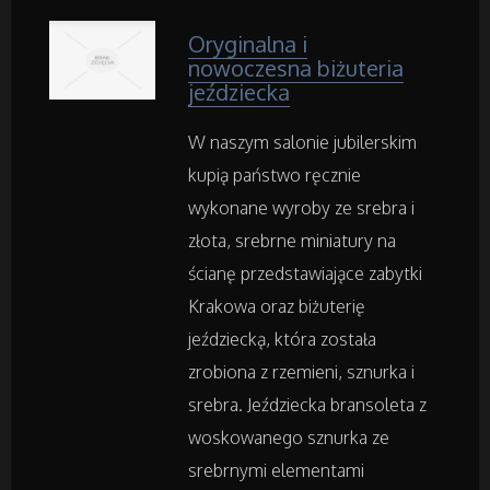
Fotografia
Oryginalna i
nowoczesna biżuteria
Adwokaci, Porady Prawne
jeździecka
W naszym salonie jubilerskim
Weterynaryjne, Hodowla Zwierząt
kupią państwo ręcznie
Sprzątanie, Porządkowanie
wykonane wyroby ze srebra i
złota, srebrne miniatury na
Serwis
ścianę przedstawiające zabytki
Krakowa oraz biżuterię
Opieka
jeździecką, która została
zrobiona z rzemieni, sznurka i
Inne Usługi
srebra. Jeździecka bransoleta z
woskowanego sznurka ze
Noclegi
srebrnymi elementami