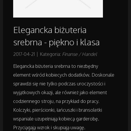
Projektowanie
Elegancka biżuteria
Remonty, Elektryk, Hydraulik
srebrna - piękno i klasa
Materiały Budowlane
2017-04-21
|
Kategoria:
Finanse / Handel
Elegancka biżuteria srebrna to niezbędny
Działki
element wśród kobiecych dodatków. Doskonale
Drzwi i Okna
sprawdzi się nie tylko podczas uroczystości i
wyjątkowych okazji, ale również jako element
Nieruchomości, Działki
codziennego stroju, na przykład do pracy.
Kolczyki, pierścionki, łańcuszki i bransoletki
Domy, Mieszkania
wspaniale uzupełniają kobiecą garderobę.
Przyciągają wzrok i skupiają uwagę.