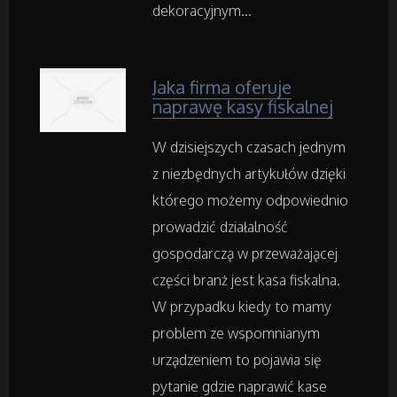
dekoracyjnym...
Hotele i Noclegi
Podróże
Jaka firma oferuje
naprawę kasy fiskalnej
Wypoczynek
W dzisiejszych czasach jednym
z niezbędnych artykułów dzięki
Wellness
którego możemy odpowiednio
Dietetyka, Odchudzanie
prowadzić działalność
gospodarczą w przeważającej
Kosmetyki
części branż jest kasa fiskalna.
W przypadku kiedy to mamy
Leczenie
problem ze wspomnianym
urządzeniem to pojawia się
Salony Kosmetyczne
pytanie gdzie naprawić kase