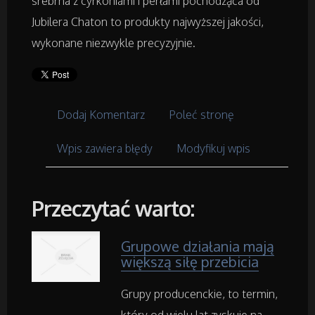
srebrna z cyrkoniami i perłami pochodząca od
Meble
Jubilera Chaton to produkty najwyższej jakości,
Wyposażenie Wnętrz
wykonane niezwykle precyzyjnie.
Wyposażenie Łazienki
Dodaj Komentarz
Poleć stronę
Odzież
Wpis zawiera błędy
Modyfikuj wpis
Sport
Elektronika, RTV, AGD
Przeczytać warto:
Art. Dla Zwierząt
Grupowe działania mają
większą siłę przebicia
Ogród, Rośliny
Grupy producenckie, to termin,
Chemia