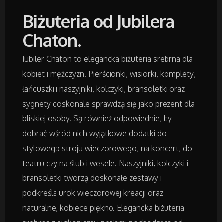
Badania
Biżuteria od Jubilera
Placówki Edukacyjne
Chaton.
Kursy i Szkolenia
Jubiler Chaton to elegancka biżuteria srebrna dla
kobiet i mężczyzn. Pierścionki, wisiorki, komplety,
Tłumaczenia
łańcuszki i naszyjniki, kolczyki, bransoletki oraz
sygnety doskonale sprawdzą się jako prezent dla
Książki, Czasopisma
bliskiej osoby. Są również odpowiednie, by
dobrać wśród nich wyjątkowe dodatki do
Handel Online
stylowego stroju wieczorowego, na koncert, do
teatru czy na ślub i wesele. Naszyjniki, kolczyki i
Biżuteria
bransoletki tworzą doskonałe zestawy i
podkreśla urok wieczorowej kreacji oraz
Dla Dzieci
naturalne, kobiece piękno. Elegancka biżuteria