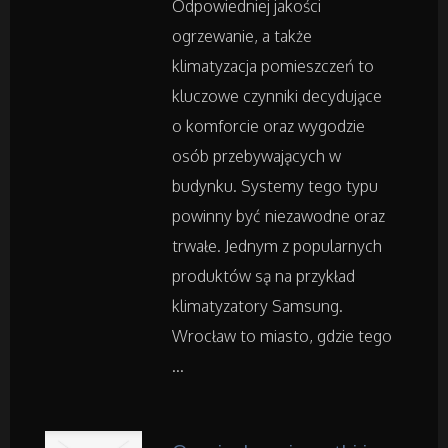
Odpowiedniej jakości
Transport
ogrzewanie, a także
Części Samochodowe
klimatyzacja pomieszczeń to
kluczowe czynniki decydujące
Wynajem
o komforcie oraz wygodzie
osób przebywających w
Usługi Motoryzacyjne
budynku. Systemy tego typu
powinny być niezawodne oraz
Salony, Komisy
trwałe. Jednym z popularnych
produktów są na przykład
Materiały Promocyjne
klimatyzatory Samsung.
Wrocław to miasto, gdzie tego
Agencje Reklamowe
...
Materiały Reklamowe