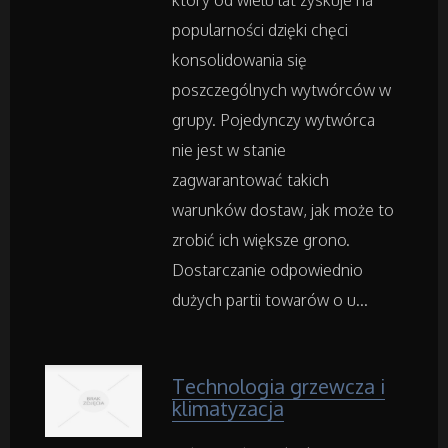
który od wielu lat zyskuje na
popularności dzięki chęci
Art. Spożywcze
konsolidowania się
poszczególnych wytwórców w
Inne Sklepy
grupy. Pojedynczy wytwórca
nie jest w stanie
Maszyny Specjalistyczne
zagwarantować takich
warunków dostaw, jak może to
Maszyny
zrobić ich większe grono.
Dostarczanie odpowiednio
Narzędzia
dużych partii towarów o u...
Przemysł Metalowy
Technologia grzewcza i
klimatyzacja
Samochody