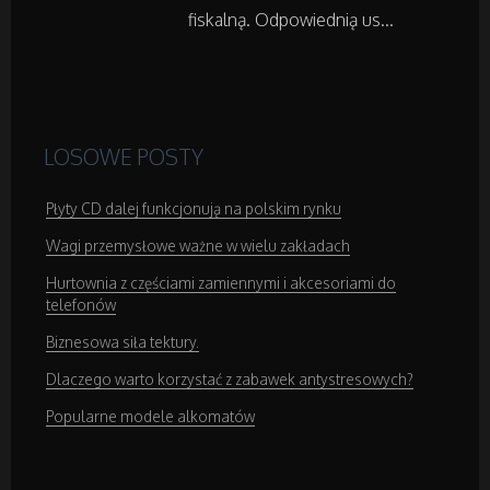
fiskalną. Odpowiednią us...
Sprzęt Medyczny
Domeny
LOSOWE POSTY
Oprogramowanie
Płyty CD dalej funkcjonują na polskim rynku
Strony Internetowe
Wagi przemysłowe ważne w wielu zakładach
Hurtownia z częściami zamiennymi i akcesoriami do
Kontakt
telefonów
Biznesowa siła tektury.
Dlaczego warto korzystać z zabawek antystresowych?
Popularne modele alkomatów