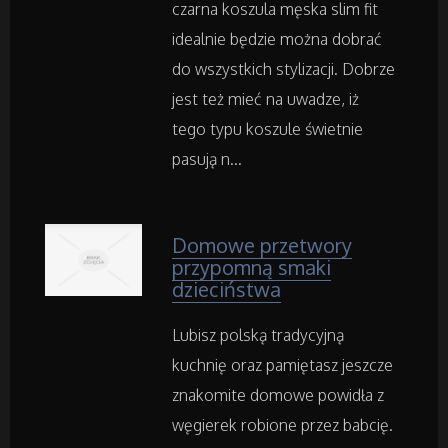
czarna koszula męska slim fit
Samochody
idealnie będzie można dobrać
Transport
do wszystkich stylizacji. Dobrze
jest też mieć na uwadze, iż
Części Samochodowe
tego typu koszule świetnie
pasują n...
Wynajem
Usługi Motoryzacyjne
Domowe przetwory
przypomną smaki
Salony, Komisy
dzieciństwa
Lubisz polską tradycyjną
Materiały Promocyjne
kuchnię oraz pamiętasz jeszcze
znakomite domowe powidła z
Agencje Reklamowe
węgierek robione przez babcię.