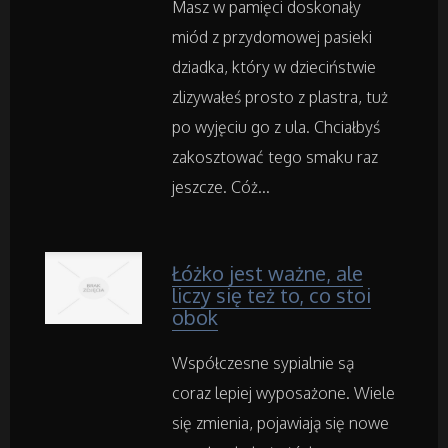
Masz w pamięci doskonały
Materiały Reklamowe
miód z przydomowej pasieki
dziadka, który w dzieciństwie
Inne Agencje
zlizywałeś prosto z plastra, tuż
po wyjęciu go z ula. Chciałbyś
Rekreacja
zakosztować tego smaku raz
jeszcze. Cóż...
Imprezy Integracyjne
Hobby
Łóżko jest ważne, ale
liczy się też to, co stoi
Zajęcia Sportowe i Rekreacyjne
obok
Współczesne sypialnie są
Serwis
coraz lepiej wyposażone. Wiele
Informatyczne
się zmienia, pojawiają się nowe