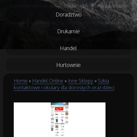
Doradztwo
Drukarnie
Handel
Hurtownie
Home
»
Handel Online
»
Inne Sklepy
»
Szkła
Kredyty, Leasing
kontaktowe i okulary dla dorosłych oraz dzieci
Oferty Pracy
Ubezpieczenia
Ekologia