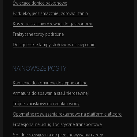
Świecące donice balkonowe
Salony Kosmetyczne
Bądź eko, jedz smacznie , zdrowo i tanio
Kosze ze stali nierdzewnej do gastronomii
Sprzęt Medyczny
Praktyczne torby podróżne
Designerskie lampy stołowe w niskiej cenie
Domeny
Oprogramowanie
NAJNOWSZE POSTY:
Strony Internetowe
Kamienie do kominów dostępne online
Armatura do spawania stali nierdzewnej
Kontakt
Trójnik zaciskowy do redukcji wody
Optymalne rozwiązania reklamowe na platformie allegro
Profesjonalne usługi logistyczne transportowe
Solidne rozwiązania do przechowywania rzeczy