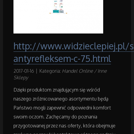
Budowlanka
Projektowanie
http://www.widzieclepiej.pl/s
Remonty, Elektryk, Hydraulik
antyrefleksem-c-75.html
Materiały Budowlane
2017-01-16
|
Kategoria:
Handel Online / Inne
Sklepy
Działki
Dzięki produktom znajdującym się wśród
naszego zróżnicowanego asortymentu będą
Drzwi i Okna
Państwo mogli zapewnić odpowiedni komfort
Nieruchomości, Działki
swoim oczom. Zachęcamy do poznania
przygotowanej przez nas oferty, która obejmuje
Domy, Mieszkania