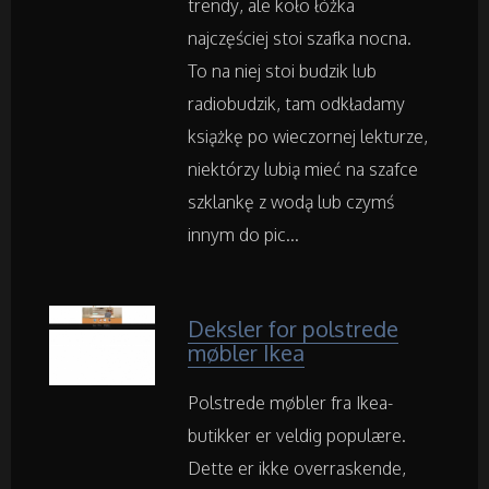
trendy, ale koło łóżka
Restauracje, Catering
najczęściej stoi szafka nocna.
To na niej stoi budzik lub
Fotografia
radiobudzik, tam odkładamy
książkę po wieczornej lekturze,
Adwokaci, Porady Prawne
niektórzy lubią mieć na szafce
szklankę z wodą lub czymś
Weterynaryjne, Hodowla Zwierząt
innym do pic...
Sprzątanie, Porządkowanie
Deksler for polstrede
Serwis
møbler Ikea
Opieka
Polstrede møbler fra Ikea-
butikker er veldig populære.
Inne Usługi
Dette er ikke overraskende,