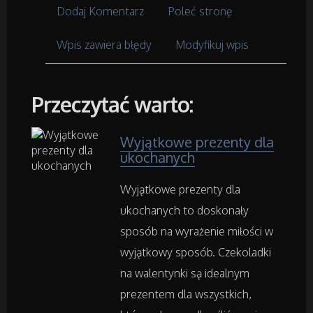
Dla Dzieci
Dodaj Komentarz
Poleć stronę
Meble
Wpis zawiera błędy
Modyfikuj wpis
Wyposażenie Wnętrz
Przeczytać warto:
Wyposażenie Łazienki
Wyjątkowe prezenty dla
ukochanych
Odzież
Wyjątkowe prezenty dla
Sport
ukochanych to doskonały
sposób na wyrażenie miłości w
Elektronika, RTV, AGD
wyjątkowy sposób. Czekoladki
na walentynki są idealnym
Art. Dla Zwierząt
prezentem dla wszystkich,