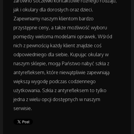
zarówno soczewki kontaktowe różnego rodzaju,
jak i okulary dla dorosłych oraz dzieci.
Zapewniamy naszym klientom bardzo
Badania
przystępne ceny, a także możliwość wyboru
Placówki Edukacyjne
pomiędzy wieloma modelami oprawek. Wśród
nich z pewnością każdy klient znajdzie coś
Kursy i Szkolenia
odpowiedniego dla siebie. Kupując okulary w
naszym sklepie, mogą Państwo nabyć szkła z
Tłumaczenia
antyrefleksem, które niewątpliwie zapewniają
większą wygodę podczas codziennego
Książki, Czasopisma
użytkowania. Szkła z antyrefleksem to tylko
jedna z wielu opcji dostępnych w naszym
Handel Online
serwisie.
Biżuteria