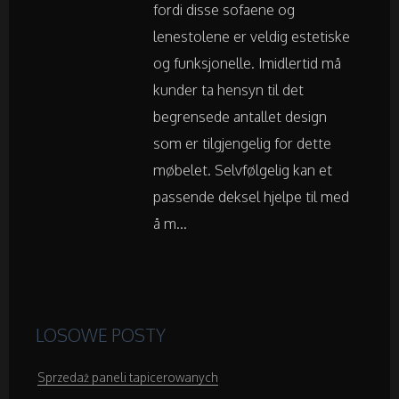
fordi disse sofaene og
Noclegi
lenestolene er veldig estetiske
og funksjonelle. Imidlertid må
Hotele i Noclegi
kunder ta hensyn til det
begrensede antallet design
Podróże
som er tilgjengelig for dette
møbelet. Selvfølgelig kan et
Wypoczynek
passende deksel hjelpe til med
å m...
Wellness
Dietetyka, Odchudzanie
Kosmetyki
LOSOWE POSTY
Leczenie
Sprzedaż paneli tapicerowanych