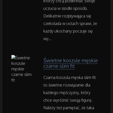
Ogród, Rośliny
którzy chcą podkreślić swoje
uczucia w słodki sposób.
Chemia
Delikatnie rozpływająca się
czekolada w ustach sprawi, że
Art. Spożywcze
każdy ukochany poczuje się
wy...
Inne Sklepy
Maszyny Specjalistyczne
Świetne koszule męskie
czarne slim fit
Maszyny
Czarna koszula męska slim fit
to świetne rozwiązanie dla
Narzędzia
każdego mężczyzny, który
Przemysł Metalowy
chce wyróżnić swoją figurę.
Należy też pamiętać, że taka