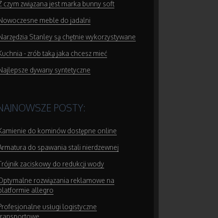
Z czym związana jest marka bunny soft
Nowoczesne meble do jadalni
Narzędzia Stanley są chętnie wykorzystywane
Kuchnia - zrób taką jaka chcesz mieć
Najlepsze dywany syntetyczne
NAJNOWSZE POSTY:
Kamienie do kominów dostępne online
Armatura do spawania stali nierdzewnej
Trójnik zaciskowy do redukcji wody
Optymalne rozwiązania reklamowe na
platformie allegro
Profesjonalne usługi logistyczne
transportowe