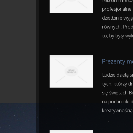
Nasza firma to
profesjonalne
dziedzinie wyj
równych. Prod
to, by były wy
Prezenty mo
Ludzie dzielą s
tych, którzy d
się świętach B
na podarunki d
kreatywnością i