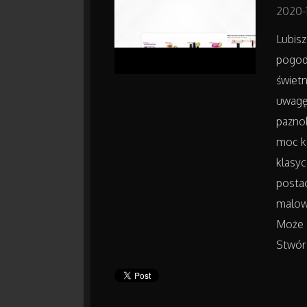
2020-
Lubisz
pogodę
świetn
uwagę 
paznok
moc k
klasyc
postac
malowa
Może z
Stwórz