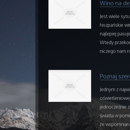
Wino na de
Jest wiele syt
hiszpańskie w
najlepiej pasuj
Wtedy przekona
niczego nam ni
Poznaj szer
Jednym z najwi
oświetleniowej
jednocześnie 
światła w pom
że wspomniana 