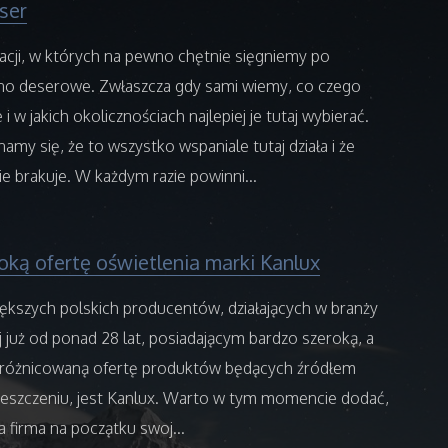
ser
uacji, w których na pewno chętnie sięgniemy po
ino deserowe. Zwłaszcza gdy sami wiemy, co czego
e i w jakich okolicznościach najlepiej je tutaj wybierać.
my się, że to wszystko wspaniale tutaj działa i że
e brakuje. W każdym razie powinni...
oką ofertę oświetlenia marki Kanlux
ększych polskich producentów, działających w branży
 już od ponad 28 lat, posiadającym bardzo szeroką, a
zróżnicowaną ofertę produktów będących źródłem
ieszczeniu, jest Kanlux. Warto w tym momencie dodać,
firma na początku swoj...