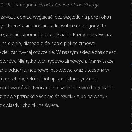
10-29
|
Kategoria:
Handel Online / Inne Sklepy
 zawsze dobrze wyglądać, bez względu na porę roku i
. Ubierasz się modnie i adekwatnie do pogody. To
ie, ale nie zapomnij o paznokciach. Każdy z nas zwraca
na dłonie, dlatego zrób sobie piękne zimowe
cie i zachwycaj otoczenie. W naszym sklepie znajdziesz
olorów. Nie tylko tych typowo zimowych. Mamy także
zne odcienie, neonowe, pastelowe oraz akcesoria w
i proszków, żeli itp. Dokup specjalne pędzle do
nia wzorów i stwórz dzieło sztuki na swoich dłoniach.
imowe paznokcie w białe śnieżynki? Albo bałwanki?
 gwiazdy i choinki na święta.