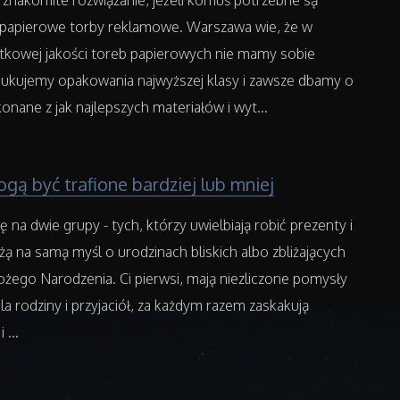
 znakomite rozwiązanie, jeżeli komuś potrzebne są
 papierowe torby reklamowe. Warszawa wie, że w
ątkowej jakości toreb papierowych nie mamy sobie
ukujemy opakowania najwyższej klasy i zawsze dbamy o
konane z jak najlepszych materiałów i wyt...
gą być trafione bardziej lub mniej
ię na dwie grupy - tych, którzy uwielbiają robić prezenty i
rżą na samą myśl o urodzinach bliskich albo zbliżających
ożego Narodzenia. Ci pierwsi, mają niezliczone pomysły
la rodziny i przyjaciół, za każdym razem zaskakują
 ...