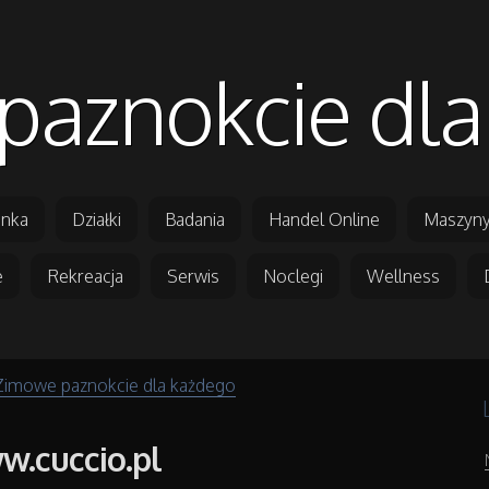
paznokcie dla
nka
Działki
Badania
Handel Online
Maszyny
e
Rekreacja
Serwis
Noclegi
Wellness
Zimowe paznokcie dla każdego
.cuccio.pl