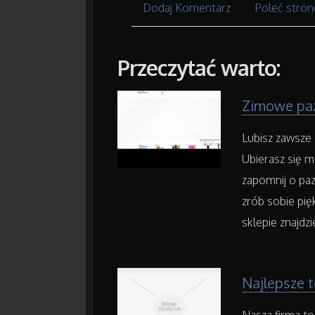
Dodaj Komentarz
Poleć stron
Przeczytać warto:
Zimowe paz
Lubisz zawsze
Ubierasz się m
zapomnij o paz
zrób sobie pi
sklepie znajdz
Najlepsze 