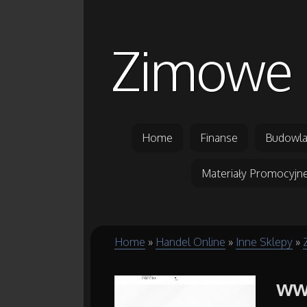
Zimowe 
Home
Finanse
Budowla
Materiały Promocyjn
Home
»
Handel Online
»
Inne Sklepy
»
www