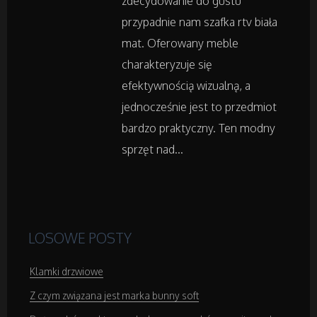
zdecydowanie do gustu
Podróże
przypadnie nam szafka rtv biała
mat. Oferowany meble
Wypoczynek
charakteryzuje się
efektywnością wizualną, a
Wellness
jednocześnie jest to przedmiot
bardzo praktyczny. Ten modny
Dietetyka, Odchudzanie
sprzęt nad...
Kosmetyki
Leczenie
LOSOWE POSTY
Salony Kosmetyczne
Klamki drzwiowe
Sprzęt Medyczny
Z czym związana jest marka bunny soft