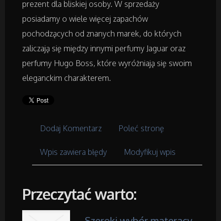
Placówki Edukacyjne
prezent dla bliskiej osoby. W sprzedaży
posiadamy o wiele więcej zapachów
Kursy i Szkolenia
pochodzących od znanych marek, do których
zaliczają się między innymi perfumy Jaguar oraz
Tłumaczenia
perfumy Hugo Boss, które wyróżniają się swoim
eleganckim charakterem.
Książki, Czasopisma
Handel Online
Dodaj Komentarz
Poleć stronę
Biżuteria
Wpis zawiera błędy
Modyfikuj wpis
Dla Dzieci
Przeczytać warto:
Meble
Szeroki wybór materacy