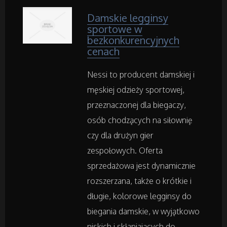
Damskie legginsy
Inne Sklepy
sportowe w
bezkonkurencyjnych
cenach
Maszyny Specjalistyczne
Nessi to producent damskiej i
Maszyny
męskiej odzieży sportowej,
przeznaczonej dla biegaczy,
Narzędzia
osób chodzących na siłownię
czy dla drużyn gier
Przemysł Metalowy
zespołowych. Oferta
sprzedażowa jest dynamicznie
Samochody
rozszerzana, także o krótkie i
długie, kolorowe legginsy do
Transport
biegania damskie, w wyjątkowo
niskich i skłaniających do