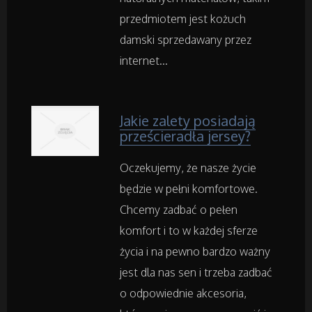
Rekreacja
przedmiotem jest kożuch
damski sprzedawany przez
Imprezy Integracyjne
internet...
Hobby
Jakie zalety posiadają
Zajęcia Sportowe i Rekreacyjne
prześcieradła jersey?
Oczekujemy, że nasze życie
Serwis
będzie w pełni komfortowe.
Chcemy zadbać o pełen
Informatyczne
komfort i to w każdej sferze
Restauracje, Catering
życia i na pewno bardzo ważny
jest dla nas sen i trzeba zadbać
Fotografia
o odpowiednie akcesoria,