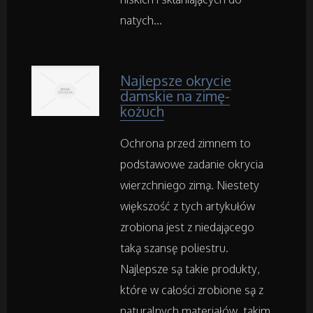
Części Samochodowe
natych...
Wynajem
Najlepsze okrycie
Usługi Motoryzacyjne
damskie na zimę-
kożuch
Salony, Komisy
Ochrona przed zimnem to
podstawowe zadanie okrycia
Materiały Promocyjne
wierzchniego zimą. Niestety
Agencje Reklamowe
większość z tych artykułów
zrobiona jest z niedającego
Materiały Reklamowe
taką szansę poliestru.
Najlepsze są takie produkty,
Inne Agencje
które w całości zrobione są z
naturalnych materiałów, takim