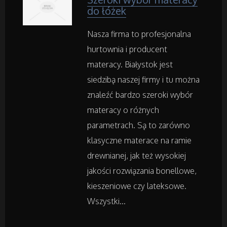
Wyposażenie Wnętrz
do łóżek
Wyposażenie Łazienki
Nasza firma to profesjonalna
hurtownia i producent
Odzież
materacy. Białystok jest
siedzibą naszej firmy i tu można
Sport
znaleźć bardzo szeroki wybór
materacy o różnych
Elektronika, RTV, AGD
parametrach. Są to zarówno
klasyczne materace na ramie
Art. Dla Zwierząt
drewnianej, jak też wysokiej
Ogród, Rośliny
jakości rozwiązania bonellowe,
kieszeniowe czy lateksowe.
Chemia
Wszystki...
Art. Spożywcze