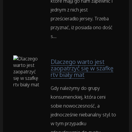
które mają go nam zapewnić i
Adwokaci, Porady Prawne
jednym z nich jest
prześcieradło jersey. Trzeba
Weterynaryjne, Hodowla Zwierząt
przyznać, iż posiada ono dość
s...
Sprzątanie, Porządkowanie
Serwis
Dlaczego warto jest
zaopatrzyć się w szafkę
Opieka
rtv biały mat
Inne Usługi
Gdy należymy do grupy
konsumenckiej, która ceni
sobie nowoczesność, a
Noclegi
jednocześnie niebanalny styl to
Hotele i Noclegi
w tym przypadku