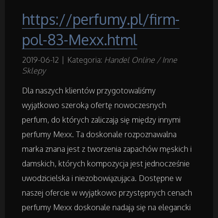
https://perfumy.pl/firm-
Remonty, Elektryk, Hydraulik
pol-83-Mexx.html
Materiały Budowlane
2019-06-12
|
Kategoria:
Handel Online / Inne
Sklepy
Działki
Dla naszych klientów przygotowaliśmy
wyjątkowo szeroką ofertę nowoczesnych
Drzwi i Okna
perfum, do których zaliczają się między innymi
Nieruchomości, Działki
perfumy Mexx. Ta doskonale rozpoznawalna
marka znana jest z tworzenia zapachów męskich i
Domy, Mieszkania
damskich, których kompozycja jest jednocześnie
uwodzicielska i niezobowiązująca. Dostępne w
naszej ofercie w wyjątkowo przystępnych cenach
Badania
perfumy Mexx doskonale nadają się na elegancki