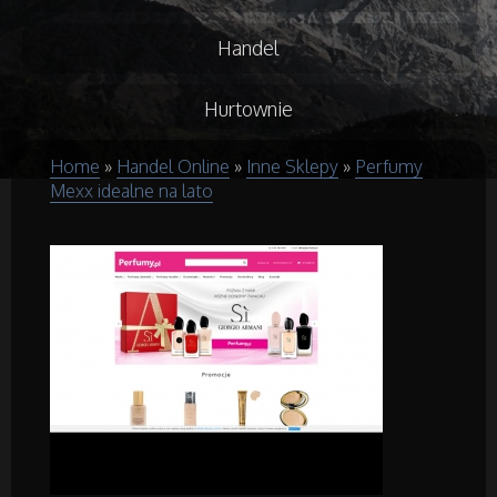
Handel
Hurtownie
Home
»
Handel Online
»
Inne Sklepy
»
Perfumy
Kredyty, Leasing
Mexx idealne na lato
Oferty Pracy
Ubezpieczenia
Ekologia
Budowlanka
Projektowanie