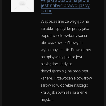
W jaki sposób najlepiej
Samochody
jest nabyć prawo jazdy
na tir
Transport
Współcześnie ze względu na
zarobki i specyfikę pracy jako
Części Samochodowe
pojazd w celu wykonywania
Wynajem
obowiązków służbowych
wybierany jest tir. Prawo jazdy
Usługi Motoryzacyjne
na opisywany pojazd jest
niezbędne kiedy to
Salony, Komisy
decydujemy się na tego typu
karierę. Przewożenie towarów
Materiały Promocyjne
zarówno w obrębie naszego
kraju, jak również i na arenie
Agencje Reklamowe
międz...