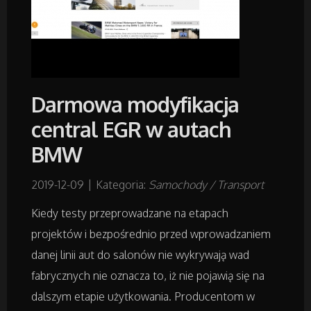
Budowlanka
Projektowanie
Darmowa modyfikacja
Remonty, Elektryk, Hydraulik
central EGR w autach
BMW
Materiały Budowlane
2019-12-09
|
Kategoria:
Samochody / Transport
Działki
Kiedy testy przeprowadzane na etapach
Drzwi i Okna
projektów i bezpośrednio przed wprowadzaniem
danej linii aut do salonów nie wykrywają wad
Nieruchomości, Działki
fabrycznych nie oznacza to, iż nie pojawią się na
dalszym etapie użytkowania. Producentom w
Domy, Mieszkania