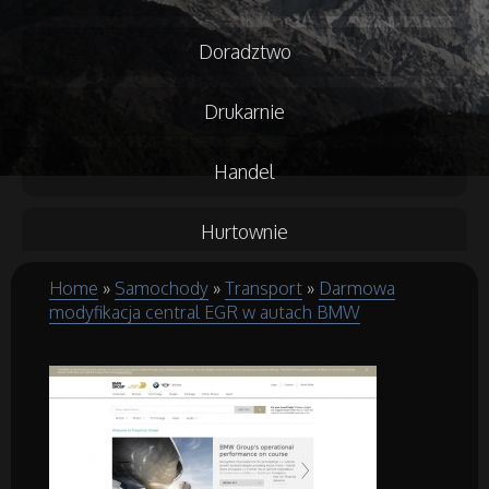
Doradztwo
Drukarnie
Handel
Hurtownie
Home
»
Samochody
»
Transport
»
Darmowa
Kredyty, Leasing
modyfikacja central EGR w autach BMW
Oferty Pracy
Ubezpieczenia
Ekologia