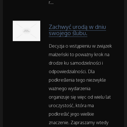
r...
Restauracje, Catering
Fotografia
Zachwyć urodą w dniu
swojego ślubu.
Adwokaci, Porady Prawne
Decyzja o wstąpieniu w związek
Weterynaryjne, Hodowla Zwierząt
małżeński to poważny krok na
drodze ku samodzielności i
Sprzątanie, Porządkowanie
odpowiedzialności. Dla
podkreślenia tego niezwykle
Serwis
ważnego wydarzenia
organizuje się więc od wielu lat
Opieka
uroczystość, która ma
podkreślić jego wielkie
Inne Usługi
znaczenie. Zapraszamy wtedy