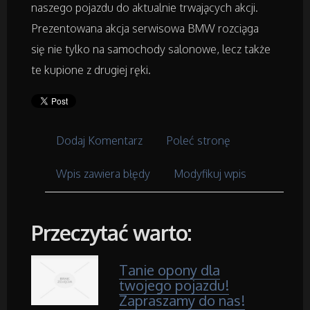
Dla Dzieci
naszego pojazdu do aktualnie trwających akcji.
Prezentowana akcja serwisowa BMW rozciąga
Meble
się nie tylko na samochody salonowe, lecz także
te kupione z drugiej ręki.
Wyposażenie Wnętrz
Wyposażenie Łazienki
Dodaj Komentarz
Poleć stronę
Odzież
Wpis zawiera błędy
Modyfikuj wpis
Sport
Przeczytać warto:
Elektronika, RTV, AGD
Tanie opony dla
Art. Dla Zwierząt
twojego pojazdu!
Zapraszamy do nas!