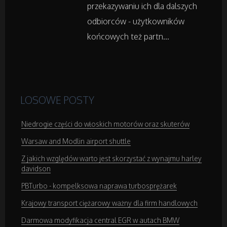
przekazywaniu ich dla dalszych
Salony Kosmetyczne
odbiorców - użytkowników
końcowych też partn...
Sprzęt Medyczny
Domeny
LOSOWE POSTY
Oprogramowanie
Niedrogie części do włoskich motorów oraz skuterów
Strony Internetowe
Warsaw and Modlin airport shuttle
Z jakich względów warto jest skorzystać z wynajmu harley
Kontakt
davidson
PBTurbo - kompelksowa naprawa turbosprężarek
Krajowy transport ciężarowy ważny dla firm handlowych
Darmowa modyfikacja central EGR w autach BMW