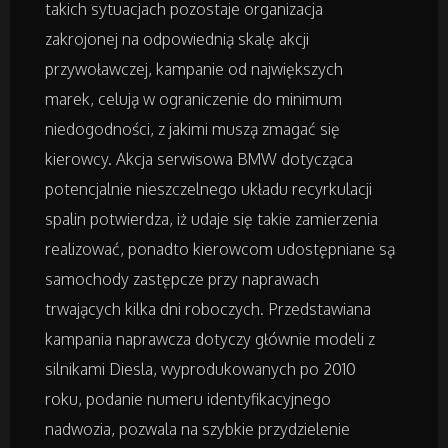
takich sytuacjach pozostaje organizacja
zakrojonej na odpowiednią skalę akcji
Badania
przywoławczej, kampanie od największych
marek, celują w ograniczenie do minimum
Placówki Edukacyjne
niedogodności, z jakimi muszą zmagać się
kierowcy. Akcja serwisowa BMW dotycząca
Kursy i Szkolenia
potencjalnie nieszczelnego układu recyrkulacji
spalin potwierdza, iż udaje się takie zamierzenia
Tłumaczenia
realizować, ponadto kierowcom udostępniane są
samochody zastępcze przy naprawach
Książki, Czasopisma
trwających kilka dni roboczych. Przedstawiana
kampania naprawcza dotyczy głównie modeli z
Handel Online
silnikami Diesla, wyprodukowanych po 2010
roku, podanie numeru identyfikacyjnego
Biżuteria
nadwozia, pozwala na szybkie przydzielenie