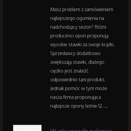
Ogród, Rośliny
Masz problem z zamówieniem
Chemia
najlepszego ogumienia na
nadchodzący sezon? Różni
Art. Spożywcze
producenci opon proponują
wysokie stawki za swoje krążki.
Inne Sklepy
Sprzedawcy dodatkowo
zwiększają stawki, dlatego
Maszyny Specjalistyczne
ciężko jest znaleźć
odpowiednio tani produkt.
Maszyny
Jednak pomóc w tym może
nasza firma proponująca
Narzędzia
najlepsze opony letnie 12. ...
Przemysł Metalowy