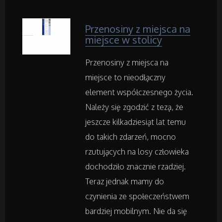
Materiały Reklamowe
Przenosiny z miejsca na
Inne Agencje
miejsce w stolicy
Przenosiny z miejsca na
Rekreacja
miejsce to nieodłączny
element współczesnego życia.
Imprezy Integracyjne
Należy się zgodzić z tezą, że
Hobby
jeszcze kilkadziesiąt lat temu
do takich zdarzeń, mocno
Zajęcia Sportowe i Rekreacyjne
rzutujących na losy człowieka
dochodziło znacznie rzadziej.
Teraz jednak mamy do
Serwis
czynienia ze społeczeństwem
Informatyczne
bardziej mobilnym. Nie da się