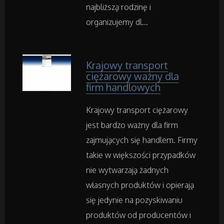
najbliższą rodzinę i
Noclegi
organizujemy dl...
Hotele i Noclegi
Krajowy transport
Podróże
ciężarowy ważny dla
firm handlowych
Wypoczynek
Krajowy transport ciężarowy
jest bardzo ważny dla firm
Wellness
zajmujących się handlem. Firmy
takie w większości przypadków
Dietetyka, Odchudzanie
nie wytwarzają żadnych
Kosmetyki
własnych produktów i opierają
się jedynie na pozyskiwaniu
Leczenie
produktów od producentów i