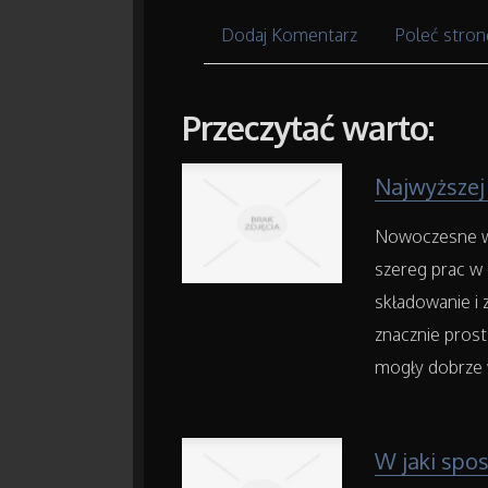
Dodaj Komentarz
Poleć stron
Przeczytać warto:
Najwyższej
Nowoczesne wó
szereg prac w
składowanie i 
znacznie prost
mogły dobrze w
W jaki spos