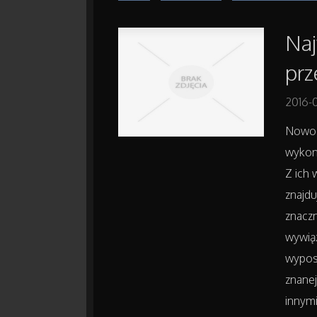
Naj
pr
2016-0
Nowoc
wykon
Z ich 
znajdu
znaczn
wywią
wypos
znanej
innym