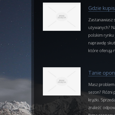
Gdzie kupi
Zastanawiasz 
używanych? Na
polskim rynku 
naprawdę skute
które oferują 
Tanie opon
Masz problem 
sezon? Różni 
krążki. Sprzed
znaleźć odpow