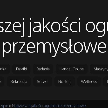
zej jakości o
przemysłowe
nka
Działki
Badania
Handel Online
Maszyny
e
Rekreacja
Serwis
Noclegi
Wellness
cyjne
»
Najwyższej jakości ogumienie przemysłowe