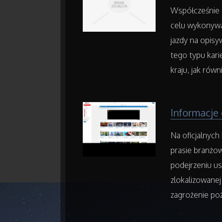
Współcześnie z
celu wykonywa
jazdy na opisy
tego typu kar
kraju, jak równ
Informacje
Na oficjalnyc
prasie branżo
podejrzeniu us
zlokalizowanej
zagrożenie poż