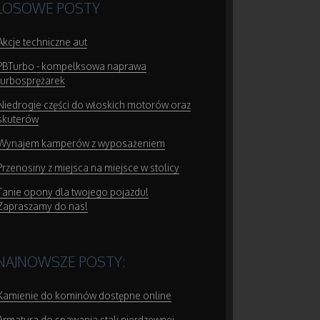
LOSOWE POSTY
Akcje techniczne aut
PBTurbo - kompelksowa naprawa
turbosprężarek
Niedrogie części do włoskich motorów oraz
skuterów
Wynajem kamperów z wyposażeniem
Przenosiny z miejsca na miejsce w stolicy
Tanie opony dla twojego pojazdu!
Zapraszamy do nas!
NAJNOWSZE POSTY:
Kamienie do kominów dostępne online
Armatura do spawania stali nierdzewnej