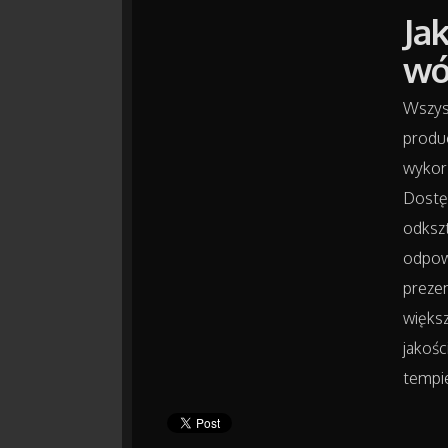
Ja
wó
Wszys
produc
wykorz
Dostę
odksz
odpow
preze
więks
jakośc
tempi