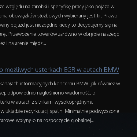
e względu na zarobki i specyfikę pracy jako pojazd w
nia obowiązków służbowych wybierany jest tir. Prawo
wany pojazd jest niezbędne kiedy to decydujemy się na
ierę. Przewożenie towarów zarówno w obrębie naszego
ież i na arenie międz...
 o możliwych usterkach EGR w autach BMW
h kanałach informacyjnych koncernu BMW, jak również w
wej, odpowiednio nagłośniono wiadomość, o
terki w autach z silnikami wysokoprężnymi,
 w układzie recyrkulacji spalin. Minimalnie podwyższone
arowe wpłynęło na rozpoczęcie globalnej...