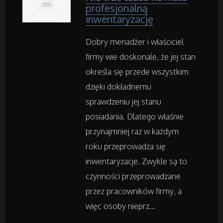
profesjonalną
Adwokaci, Porady Prawne
inwentaryzację
Weterynaryjne, Hodowla Zwierząt
Dobry menadżer i właściciel
firmy wie doskonale, że jej stan
Sprzątanie, Porządkowanie
określa się przede wszystkim
dzięki dokładnemu
Serwis
sprawdzeniu jej stanu
posiadania. Dlatego właśnie
Opieka
przynajmniej raz w każdym
roku przeprowadza się
Inne Usługi
inwentaryzacje. Zwykle są to
czynności przeprowadzane
Noclegi
przez pracowników firmy, a
więc osoby nieprz...
Hotele i Noclegi