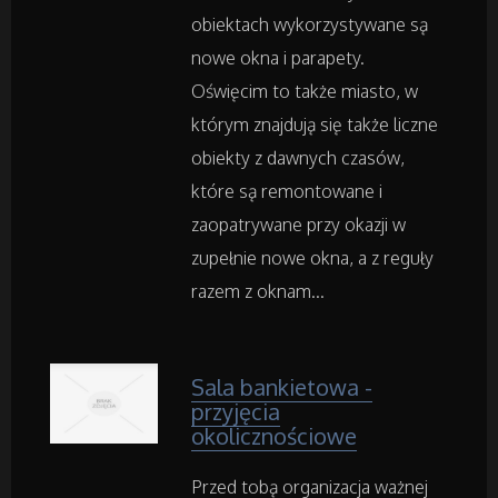
obiektach wykorzystywane są
Inne Sklepy
nowe okna i parapety.
Oświęcim to także miasto, w
którym znajdują się także liczne
Maszyny Specjalistyczne
obiekty z dawnych czasów,
Maszyny
które są remontowane i
zaopatrywane przy okazji w
Narzędzia
zupełnie nowe okna, a z reguły
razem z oknam...
Przemysł Metalowy
Sala bankietowa -
Samochody
przyjęcia
okolicznościowe
Transport
Przed tobą organizacja ważnej