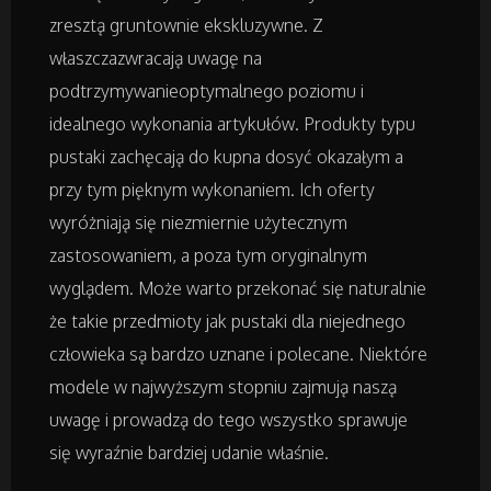
zresztą gruntownie ekskluzywne. Z
Remonty, Elektryk, Hydraulik
właszczazwracają uwagę na
podtrzymywanieoptymalnego poziomu i
Materiały Budowlane
idealnego wykonania artykułów. Produkty typu
pustaki zachęcają do kupna dosyć okazałym a
Działki
przy tym pięknym wykonaniem. Ich oferty
wyróżniają się niezmiernie użytecznym
Drzwi i Okna
zastosowaniem, a poza tym oryginalnym
wyglądem. Może warto przekonać się naturalnie
Nieruchomości, Działki
że takie przedmioty jak pustaki dla niejednego
człowieka są bardzo uznane i polecane. Niektóre
Domy, Mieszkania
modele w najwyższym stopniu zajmują naszą
uwagę i prowadzą do tego wszystko sprawuje
Badania
się wyraźnie bardziej udanie właśnie.