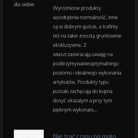
Rekreacja
Wyróżnione produkty
wyodrębnia normalność, inne
Imprezy Integracyjne
są w dobrym guście, a trafimy
też na takie zresztą gruntownie
Hobby
ekskluzywne. Z
właszczazwracają uwagę na
Zajęcia Sportowe i Rekreacyjne
podtrzymywanieoptymalnego
poziomu i idealnego wykonania
Serwis
artykułów. Produkty typu
pustaki zachęcają do kupna
Informatyczne
dosyć okazałym a przy tym
pięknym wykonani...
Restauracje, Catering
Fotografia
Nie trać czasu na mało