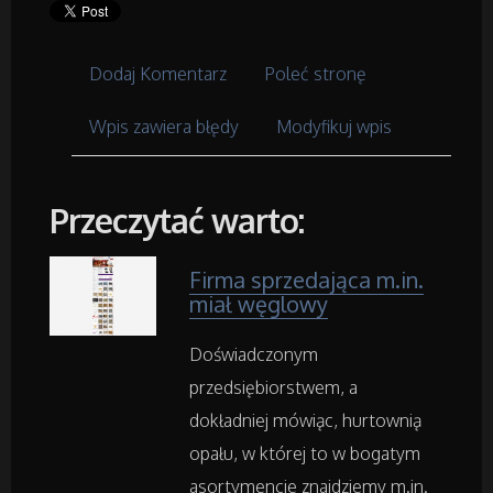
Placówki Edukacyjne
Kursy i Szkolenia
Dodaj Komentarz
Poleć stronę
Tłumaczenia
Wpis zawiera błędy
Modyfikuj wpis
Książki, Czasopisma
Przeczytać warto:
Handel Online
Firma sprzedająca m.in.
miał węglowy
Biżuteria
Doświadczonym
Dla Dzieci
przedsiębiorstwem, a
dokładniej mówiąc, hurtownią
Meble
opału, w której to w bogatym
asortymencie znajdziemy m.in.