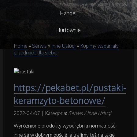
Handel
Hurtownie
Home
»
Serwis
»
Inne Usługi
»
Kupimy wspaniały
Kredyty, Leasing
przedmiot dla siebie
Oferty Pracy
Ubezpieczenia
https://pekabet.pl/pustaki-
Ekologia
keramzyto-betonowe/
2022-04-07
|
Kategoria:
Serwis / Inne Usługi
Budowlanka
Wyróżnione produkty wyodrębnia normalność,
Projektowanie
inne są w dobrym guście, a trafimy też na takie