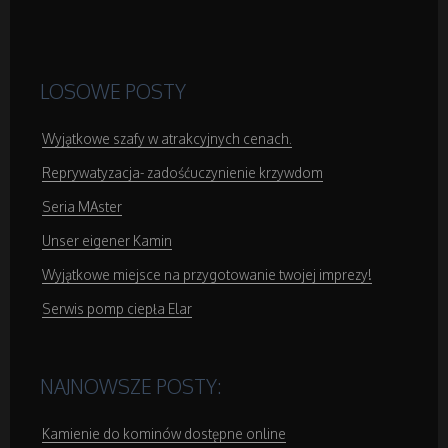
Podróże
Wypoczynek
LOSOWE POSTY
Wyjątkowe szafy w atrakcyjnych cenach.
Wellness
Reprywatyzacja- zadośćuczynienie krzywdom
Dietetyka, Odchudzanie
Seria MAster
Unser eigener Kamin
Kosmetyki
Wyjątkowe miejsce na przygotowanie twojej imprezy!
Leczenie
Serwis pomp ciepła Elar
Salony Kosmetyczne
NAJNOWSZE POSTY:
Sprzęt Medyczny
Kamienie do kominów dostępne online