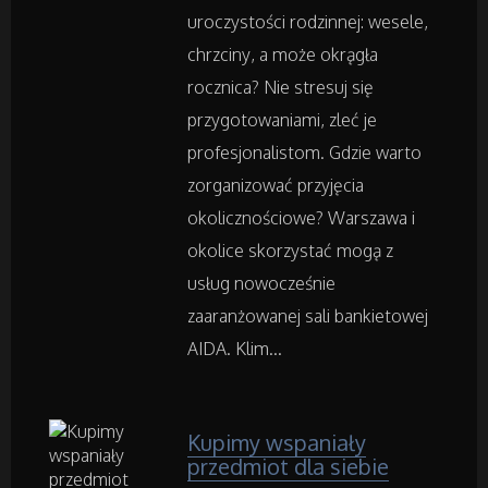
Części Samochodowe
uroczystości rodzinnej: wesele,
chrzciny, a może okrągła
Wynajem
rocznica? Nie stresuj się
przygotowaniami, zleć je
Usługi Motoryzacyjne
profesjonalistom. Gdzie warto
zorganizować przyjęcia
Salony, Komisy
okolicznościowe? Warszawa i
okolice skorzystać mogą z
Materiały Promocyjne
usług nowocześnie
zaaranżowanej sali bankietowej
Agencje Reklamowe
AIDA. Klim...
Materiały Reklamowe
Inne Agencje
Kupimy wspaniały
przedmiot dla siebie