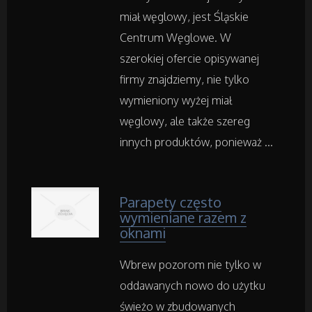
Wyposażenie Wnętrz
miał węglowy, jest Śląskie
Centrum Węglowe. W
Wyposażenie Łazienki
szerokiej ofercie opisywanej
Odzież
firmy znajdziemy, nie tylko
wymieniony wyżej miał
Sport
węglowy, ale także szereg
innych produktów, ponieważ ...
Elektronika, RTV, AGD
Art. Dla Zwierząt
Parapety często
wymieniane razem z
oknami
Ogród, Rośliny
Wbrew pozorom nie tylko w
Chemia
oddawanych nowo do użytku
świeżo w zbudowanych
Art. Spożywcze