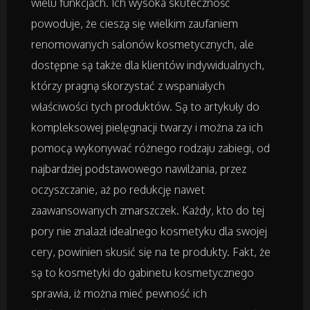
wielu funkcjach. Ich wysoka skuteczność
powoduje, że cieszą się wielkim zaufaniem
renomowanych salonów kosmetycznych, ale
Badania
dostępne są także dla klientów indywidualnych,
Placówki Edukacyjne
którzy pragną skorzystać z wspaniałych
właściwości tych produktów. Są to artykuły do
Kursy i Szkolenia
kompleksowej pielęgnacji twarzy i można za ich
pomocą wykonywać różnego rodzaju zabiegi, od
Tłumaczenia
najbardziej podstawowego nawilżania, przez
oczyszczanie, aż po redukcję nawet
Książki, Czasopisma
zaawansowanych zmarszczek. Każdy, kto do tej
pory nie znalazł idealnego kosmetyku dla swojej
Handel Online
cery, powinien skusić się na te produkty. Fakt, że
są to kosmetyki do gabinetu kosmetycznego
Biżuteria
sprawia, iż można mieć pewność ich