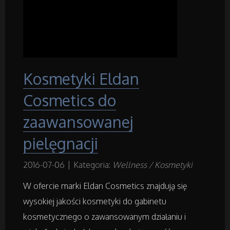
Budowlanka
Projektowanie
Kosmetyki Eldan
Remonty, Elektryk, Hydraulik
Cosmetics do
Materiały Budowlane
zaawansowanej
pielęgnacji
Działki
2016-07-06
|
Kategoria:
Wellness / Kosmetyki
Drzwi i Okna
W ofercie marki Eldan Cosmetics znajdują się
Nieruchomości, Działki
wysokiej jakości kosmetyki do gabinetu
kosmetycznego o zawansowanym działaniu i
Domy, Mieszkania