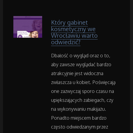
Restauracje, Catering
Który gabinet
Fotografia
kosmetyczny we
Wrocławiu warto
Adwokaci, Porady Prawne
odwiedzić?
Dbałość o wygląd oraz o to,
Weterynaryjne, Hodowla Zwierząt
aby zawsze wyglądać bardzo
Sprzątanie, Porządkowanie
atrakcyjnie jest widoczna
zwłaszcza u kobiet. Poświęcają
Serwis
one zazwyczaj sporo czasu na
upiększających zabiegach, czy
Opieka
na wykonywaniu makijażu.
Ponadto miejscem bardzo
Inne Usługi
często odwiedzanym przez