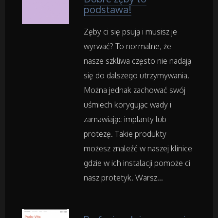
Ogród, Rośliny
podstawa!
Chemia
Zęby ci się psują i musisz je
wyrwać? To normalne, że
Art. Spożywcze
nasze szkliwa często nie nadają
się do dalszego utrzymywania.
Inne Sklepy
Można jednak zachować swój
uśmiech korygując wady i
Maszyny Specjalistyczne
zamawiając implanty lub
protezę. Takie produkty
Maszyny
możesz znaleźć w naszej klinice
gdzie w ich instalacji pomoże ci
Narzędzia
nasz protetyk. Warsz...
Przemysł Metalowy