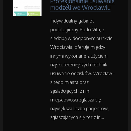
Profesjonalnie usuwanie
Samochody
modzeli we Wrocławiu
Transport
Indywidualny gabinet
podologiczny Podo-Vita, z
Części Samochodowe
siedzibą w dogodnym punkcie
Wrocławia, oferuje między
Wynajem
innymi wykonane z użyciem
najskuteczniejszych technik
Usługi Motoryzacyjne
usuwanie odcisków. Wrocław -
z tego miasta oraz
Salony, Komisy
sąsiadujących z nim
miejscowości zgłasza się
Materiały Promocyjne
największa liczba pacjentów,
zgłaszających się też z in...
Agencje Reklamowe