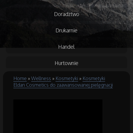
Doradztwo
Drukarnie
Handel
Hurtownie
Home
»
Wellness
»
Kosmetyki
»
Kosmetyki
Kredyty, Leasing
Eldan Cosmetics do zaawansowanej pielęgnacji
Oferty Pracy
Ubezpieczenia
Ekologia