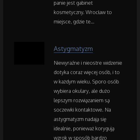
panie jest gabinet
Noclegi
kosmetyczny. Wrocław to
miejsce, gdzie te...
Hotele i Noclegi
Podróże
Astygmatyzm
Wypoczynek
Niewyraźne i nieostre widzenie
dotyka coraz więcej osób, i to
w każdym wieku. Sporo osób
Wellness
wybiera okulary, ale dużo
Dietetyka, Odchudzanie
lepszym rozwiązaniem są
soczewki kontaktowe. Na
Kosmetyki
astygmatyzm nadają się
idealnie, ponieważ korygują
Leczenie
wzrok w sposób bardzo