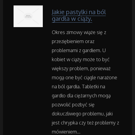
Materiały Reklamowe
Jakie pastylki na ból
gardła w ciąży.
Inne Agencje
Okres zimowy wiąże się z
przeziębieniem oraz
Rekreacja
problemami z gardłem. U
Imprezy Integracyjne
kobiet w ciąży może to być
większy problem, ponieważ
Hobby
mogą one być ciągle narażone
na ból gardła. Tabletki na
Zajęcia Sportowe i Rekreacyjne
gardło dla ciężarnych mogą
pozwolić pozbyć się
Serwis
dokuczliwego problemu, jaki
jest chrypka czy też problemy z
Informatyczne
mówieniem...