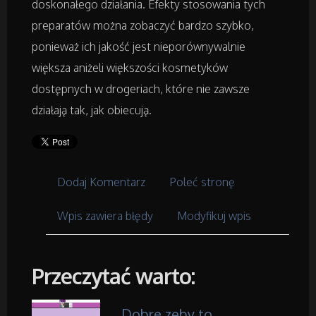
doskonałego działania. Efekty stosowania tych
Dla Dzieci
preparatów można zobaczyć bardzo szybko,
Meble
ponieważ ich jakość jest nieporównywalnie
większa aniżeli większości kosmetyków
Wyposażenie Wnętrz
dostępnych w drogeriach, które nie zawsze
działają tak, jak obiecują.
Wyposażenie Łazienki
Odzież
Dodaj Komentarz
Poleć stronę
Sport
Wpis zawiera błędy
Modyfikuj wpis
Elektronika, RTV, AGD
Przeczytać warto:
Art. Dla Zwierząt
Dobre zęby to