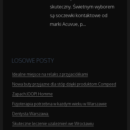
skuteczny. Świetnym wyborem
Salony Kosmetyczne
są soczewki kontaktowe od
marki Acuvue, p...
Sprzęt Medyczny
Domeny
Oprogramowanie
LOSOWE POSTY
Idealne miejsce na relaks z przyjaciółkami
Strony Internetowe
Nowa buty przyjazne dla stóp dzięki produktom Compeed
Zapach JOOP! Homme
Kontakt
Fizjoterapia potrzebna w każdym wieku w Warszawie
Dentysta Warszawa.
Skuteczne leczenie uzależnień we Wrocławiu