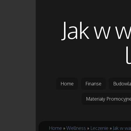
Jak w 
Home
Finanse
Budowla
Materiały Promocyjn
Home
»
Wellness
»
Leczenie
»
Jak w w