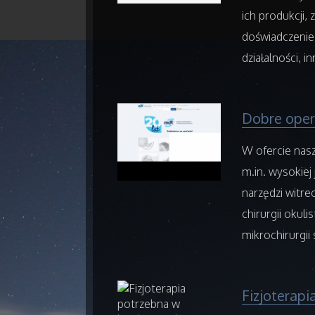
ich produkcji
doświadczenie
działalności, 
Dobre oper
W ofercie nas
m.in. wysokiej
narzędzi witre
chirurgii okul
mikrochirurgii 
Fizjoterap