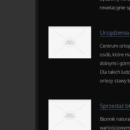
rewelacyjnie s
Urządzenia 
Centrum ortop
osób, które m
dolnymi i górn
Dla takich lud
ortezy stawy b
Sprzedaż b
Błonnik natur
wartościowym s