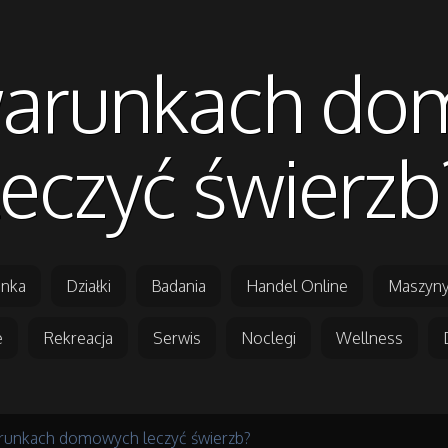
warunkach d
leczyć świerzb
nka
Działki
Badania
Handel Online
Maszyny
e
Rekreacja
Serwis
Noclegi
Wellness
arunkach domowych leczyć świerzb?