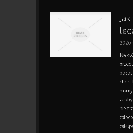
Ja
lec
2020-
Niekt
przed
pozost
chorób
mamy 
zdoby
nie tr
zalece
zakup