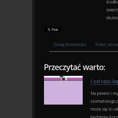
środkó
świerz
skute
Dodaj Komentarz
Poleć stron
Przeczytać warto:
I od razu le
Na pewno i my 
stomatologicz
może się to ok
będziemy korzy