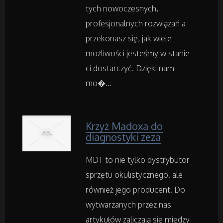
Wyposażenie Wnętrz
tych nowoczesnych,
profesjonalnych rozwiązań a
Wyposażenie Łazienki
przekonasz się, jak wiele
możliwości jesteśmy w stanie
Odzież
ci dostarczyć. Dzięki nam
mo�...
Sport
Elektronika, RTV, AGD
Krzyż Madoxa do
diagnostyki zeza
Art. Dla Zwierząt
MDT to nie tylko dystrybutor
Ogród, Rośliny
sprzętu okulistycznego, ale
również jego producent. Do
Chemia
wytwarzanych przez nas
artykułów zaliczają się między
Art. Spożywcze