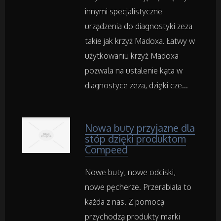
innymi specjalistyczne
Inne Sklepy
urządzenia do diagnostyki zeza
takie jak krzyż Madoxa. Łatwy w
użytkowaniu krzyż Madoxa
Maszyny Specjalistyczne
pozwala na ustalenie kąta w
Maszyny
diagnostyce zeza, dzięki cze...
Narzędzia
Nowa buty przyjazne dla
stóp dzięki produktom
Przemysł Metalowy
Compeed
Nowe buty, nowe odciski,
Samochody
nowe pęcherze. Przerabiała to
Transport
każda z nas. Z pomocą
przychodzą produkty marki