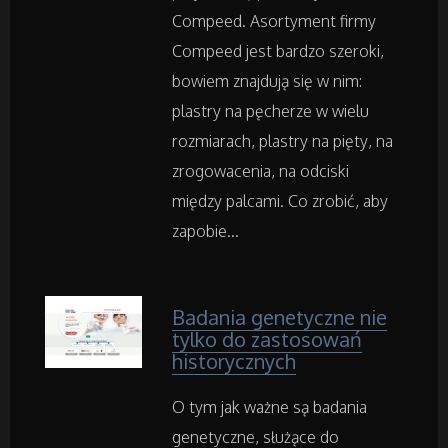
Części Samochodowe
Compeed. Asortyment firmy
Compeed jest bardzo szeroki,
Wynajem
bowiem znajdują się w nim:
plastry na pęcherze w wielu
Usługi Motoryzacyjne
rozmiarach, plastry na pięty, na
zrogowacenia, na odciski
Salony, Komisy
między palcami. Co zrobić, aby
zapobie...
Materiały Promocyjne
Agencje Reklamowe
Badania genetyczne nie
tylko do zastosowań
Materiały Reklamowe
historycznych
Inne Agencje
O tym jak ważne są badania
genetyczne, służące do