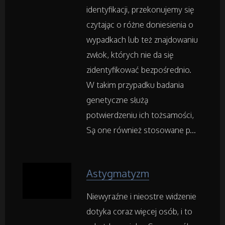
identyfikacji, przekonujemy się
Rekreacja
czytając o różne doniesienia o
Imprezy Integracyjne
wypadkach lub też znajdowaniu
zwłok, których nie da się
Hobby
zidentyfikować bezpośrednio.
W takim przypadku badania
Zajęcia Sportowe i Rekreacyjne
genetyczne służą
potwierdzeniu ich tożsamości,
Serwis
Są one również stosowane p...
Informatyczne
Astygmatyzm
Restauracje, Catering
Niewyraźne i nieostre widzenie
Fotografia
dotyka coraz więcej osób, i to