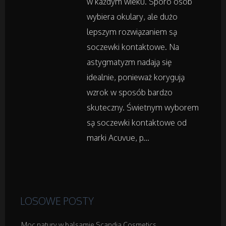
w każdym wieku. Sporo osób
Adwokaci, Porady Prawne
wybiera okulary, ale dużo
lepszym rozwiązaniem są
Weterynaryjne, Hodowla Zwierząt
soczewki kontaktowe. Na
astygmatyzm nadają się
Sprzątanie, Porządkowanie
idealnie, ponieważ korygują
wzrok w sposób bardzo
Serwis
skuteczny. Świetnym wyborem
Opieka
są soczewki kontaktowe od
marki Acuvue, p...
Inne Usługi
Noclegi
LOSOWE POSTY
Hotele i Noclegi
Moc natury w balsamie Scandia Cosmetics