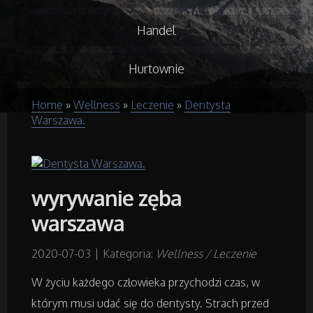
Handel
Hurtownie
Home
»
Wellness
»
Leczenie
»
Dentysta
Kredyty, Leasing
Warszawa.
Oferty Pracy
Ubezpieczenia
wyrywanie zęba
warszawa
Ekologia
2020-07-03
|
Kategoria:
Wellness / Leczenie
Budowlanka
W życiu każdego człowieka przychodzi czas, w
którym musi udać się do dentysty. Strach przed
Projektowanie