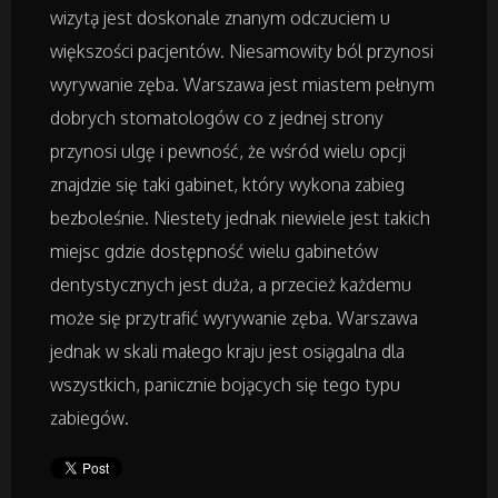
wizytą jest doskonale znanym odczuciem u
Remonty, Elektryk, Hydraulik
większości pacjentów. Niesamowity ból przynosi
wyrywanie zęba. Warszawa jest miastem pełnym
Materiały Budowlane
dobrych stomatologów co z jednej strony
przynosi ulgę i pewność, że wśród wielu opcji
znajdzie się taki gabinet, który wykona zabieg
Działki
bezboleśnie. Niestety jednak niewiele jest takich
Drzwi i Okna
miejsc gdzie dostępność wielu gabinetów
dentystycznych jest duża, a przecież każdemu
Nieruchomości, Działki
może się przytrafić wyrywanie zęba. Warszawa
jednak w skali małego kraju jest osiągalna dla
Domy, Mieszkania
wszystkich, panicznie bojących się tego typu
zabiegów.
Badania