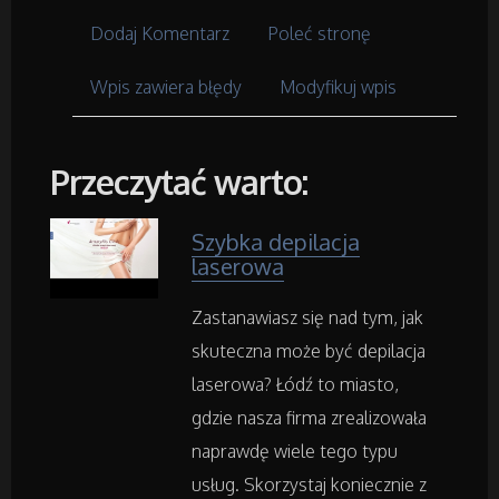
Placówki Edukacyjne
Dodaj Komentarz
Poleć stronę
Kursy i Szkolenia
Wpis zawiera błędy
Modyfikuj wpis
Tłumaczenia
Przeczytać warto:
Książki, Czasopisma
Szybka depilacja
laserowa
Handel Online
Zastanawiasz się nad tym, jak
Biżuteria
skuteczna może być depilacja
Dla Dzieci
laserowa? Łódź to miasto,
gdzie nasza firma zrealizowała
Meble
naprawdę wiele tego typu
usług. Skorzystaj koniecznie z