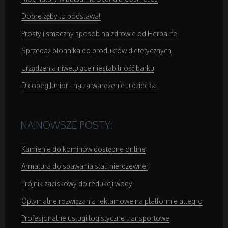
Podróże
Dobre zęby to podstawa!
Prosty i smaczny sposób na zdrowie od Herbalife
Wypoczynek
Sprzedaż błonnika do produktów dietetycznych
Urządzenia niwelujące niestabilność barku
Wellness
Dicopeg Junior - na zatwardzenie u dziecka
Dietetyka, Odchudzanie
NAJNOWSZE POSTY:
Kosmetyki
Kamienie do kominów dostępne online
Leczenie
Armatura do spawania stali nierdzewnej
Trójnik zaciskowy do redukcji wody
Salony Kosmetyczne
Optymalne rozwiązania reklamowe na platformie allegro
Sprzęt Medyczny
Profesjonalne usługi logistyczne transportowe