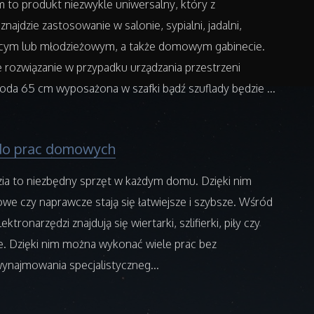
to produkt niezwykle uniwersalny, który z
ajdzie zastosowanie w salonie, sypialni, jadalni,
ęcym lub młodzieżowym, a także domowym gabinecie.
 rozwiązanie w przypadku urządzania przestrzeni
da 65 cm wyposażona w szafki bądź szuflady będzie ...
do prac domowych
zia to niezbędny sprzęt w każdym domu. Dzięki nim
e czy naprawcze stają się łatwiejsze i szybsze. Wśród
ktronarzędzi znajdują się wiertarki, szlifierki, piły czy
. Dzięki nim można wykonać wiele prac bez
ynajmowania specjalistyczneg...