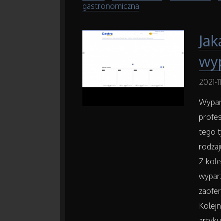
gastronomiczna
Jak
wy
2021-11
Wypar
profes
tego t
rodzaj
Z kole
wyparz
zaofer
Kolej
artyku