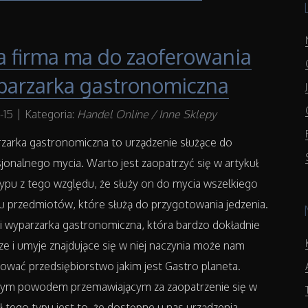
a firma ma do zaoferowania
parzarka gastronomiczna
-15
|
Kategoria:
Handel Online / Inne Sklepy
zarka gastronomiczna to urządzenie służące do
jonalnego mycia. Warto jest zaopatrzyć się w artykuł
ypu z tego względu, że służy on do mycia wszelkiego
u przedmiotów, które służą do przygotowania jedzenia.
i wyparzarka gastronomiczna, która bardzo dokładnie
e i umyje znajdujące się w niej naczynia może nam
ować przedsiębiorstwo jakim jest Gastro planeta.
nym powodem przemawiającym za zaopatrzenie się w
ł tego typu jest to, że dostępne u nas urządzenia