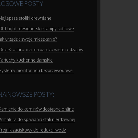
LOSOWE POSTY
Najlepsze stoliki drewniane
Old Light - designerskie lampy sufitowe
Jak urządzić swoje mieszkanie?
Odzież ochronna ma bardzo wiele rodzajów
Fartuchy kuchenne damskie
Systemy monitoringu bezprzewodowe.
NAJNOWSZE POSTY:
Kamienie do kominów dostępne online
Armatura do spawania stali nierdzewnej
Trójnik zaciskowy do redukcji wody