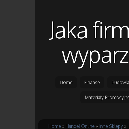
Jaka fir
wyparz
Home
Finanse
Budowla
Materiały Promocyjn
Home
»
Handel Online
»
Inne Sklepy
»