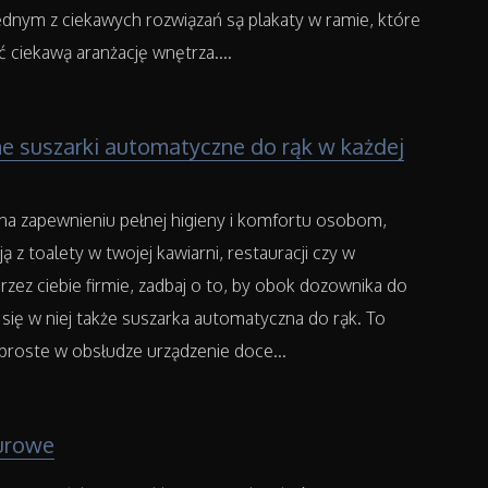
ednym z ciekawych rozwiązań są plakaty w ramie, które
ciekawą aranżację wnętrza....
 suszarki automatyczne do rąk w każdej
ci na zapewnieniu pełnej higieny i komfortu osobom,
ą z toalety w twojej kawiarni, restauracji czy w
zez ciebie firmie, zadbaj o to, by obok dozownika do
 się w niej także suszarka automatyczna do rąk. To
proste w obsłudze urządzenie doce...
urowe