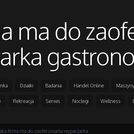
ma ma do zao
arka gastron
nka
Działki
Badania
Handel Online
Maszyny
e
Rekreacja
Serwis
Noclegi
Wellness
Jaka firma ma do zaoferowania wyparzarka