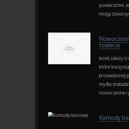
powierzchni. J
mogą stworzyć 
Nowoczesne
toalecie
Jeżeli zależy 
które korzystaj
prowadzonej pr
mydła znalazła
nowoczesne i 
Komody bi