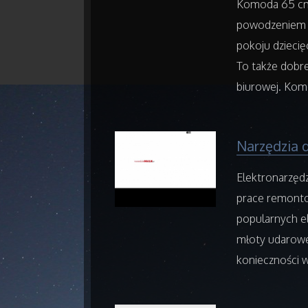
Komoda 65 cm 
powodzeniem zn
pokoju dzieci
To także dobre
biurowej. Komo
Narzędzia 
Elektronarzęd
prace remontow
popularnych ele
młoty udarowe
konieczności w