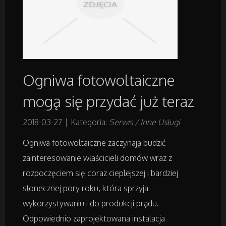
Budowlanka
Projektowanie
Ogniwa fotowoltaiczne
Remonty, Elektryk, Hydraulik
mogą się przydać już teraz
Materiały Budowlane
2018-03-27
|
Kategoria:
Serwis / Inne Usługi
Ogniwa fotowoltaiczne zaczynają budzić
Działki
zainteresowanie właścicieli domów wraz z
Drzwi i Okna
rozpoczęciem się coraz cieplejszej i bardziej
słonecznej pory roku, która sprzyja
Nieruchomości, Działki
wykorzystywaniu i do produkcji prądu.
Odpowiednio zaprojektowana instalacja
Domy, Mieszkania