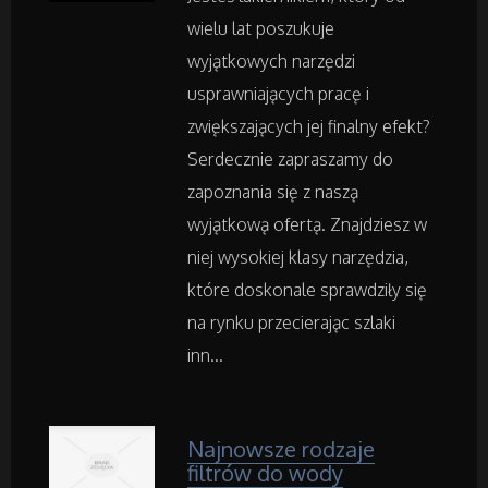
Restauracje, Catering
wielu lat poszukuje
wyjątkowych narzędzi
Fotografia
usprawniających pracę i
zwiększających jej finalny efekt?
Adwokaci, Porady Prawne
Serdecznie zapraszamy do
zapoznania się z naszą
Weterynaryjne, Hodowla Zwierząt
wyjątkową ofertą. Znajdziesz w
niej wysokiej klasy narzędzia,
Sprzątanie, Porządkowanie
które doskonale sprawdziły się
na rynku przecierając szlaki
Serwis
inn...
Opieka
Najnowsze rodzaje
Inne Usługi
filtrów do wody