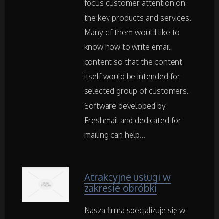
focus customer attention on
Samochody
the key products and services.
Many of them would like to
Transport
know how to write email
Części Samochodowe
content so that the content
itself would be intended for
Wynajem
selected group of customers.
Software developed by
Usługi Motoryzacyjne
Freshmail and dedicated for
mailing can help...
Salony, Komisy
Materiały Promocyjne
Atrakcyjne usługi w
zakresie obróbki
Agencje Reklamowe
Nasza firma specjalizuje się w