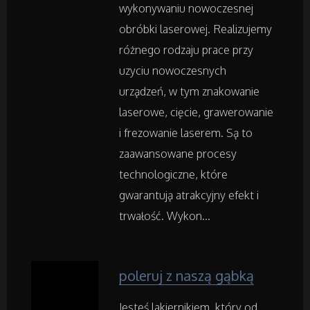
wykonywaniu nowoczesnej
Materiały Reklamowe
obróbki laserowej. Realizujemy
Inne Agencje
różnego rodzaju prace przy
uzyciu nowoczesnych
urządzeń, w tym znakowanie
Rekreacja
laserowe, cięcie, grawerowanie
Imprezy Integracyjne
i frezowanie laserem. Są to
zaawansowane procesy
Hobby
technologiczne, które
gwarantują atrakcyjny efekt i
Zajęcia Sportowe i Rekreacyjne
trwałość. Wykon...
Serwis
poleruj z naszą gąbką
Informatyczne
Jesteś lakiernikiem, który od