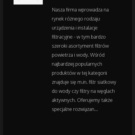
Nasza firma wprowadza na
Noclegi
rynek różnego rodzaju
Hotele i Noclegi
urządzenia i instalacje
filtracyjne - w tym bardzo
Podróże
szeroki asortyment filtrów
powietrza i wody. Wśród
Wypoczynek
najbardziej popularnych
produktów w tej kategorii
Wellness
znajduje się m.in. filtr siatkowy
do wody czy filtry na węglach
Dietetyka, Odchudzanie
aktywnych. Oferujemy także
specjalne rozwiązan...
Kosmetyki
Leczenie