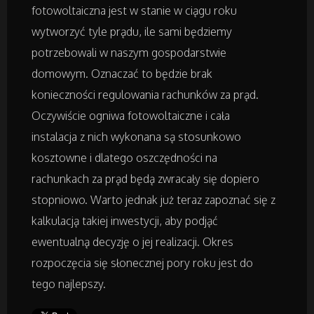
fotowoltaiczna jest w stanie w ciągu roku
wytworzyć tyle prądu, ile sami będziemy
Badania
potrzebowali w naszym gospodarstwie
domowym. Oznaczać to będzie brak
Placówki Edukacyjne
konieczności regulowania rachunków za prąd.
Oczywiście ogniwa fotowoltaiczne i cała
Kursy i Szkolenia
instalacja z nich wykonana są stosunkowo
kosztowne i dlatego oszczędności na
Tłumaczenia
rachunkach za prąd będą zwracały się dopiero
Książki, Czasopisma
stopniowo. Warto jednak już teraz zapoznać się z
kalkulacją takiej inwestycji, aby podjąć
ewentualną decyzję o jej realizacji. Okres
Handel Online
rozpoczęcia się słonecznej pory roku jest do
Biżuteria
tego najlepszy.