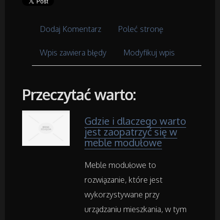
Dla Dzieci
Dodaj Komentarz
Poleć stronę
Meble
Wpis zawiera błędy
Modyfikuj wpis
Wyposażenie Wnętrz
Wyposażenie Łazienki
Przeczytać warto:
Odzież
Gdzie i dlaczego warto
jest zaopatrzyć się w
Sport
meble modułowe
Meble modułowe to
Elektronika, RTV, AGD
rozwiązanie, które jest
Art. Dla Zwierząt
wykorzystywane przy
urządzaniu mieszkania, w tym