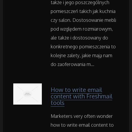
Ogród, Rośliny
także i jego poszczególnych
pomieszczeń takich jak kuchnia
Chemia
czy salon. Dostosowanie mebli
pod względem rozmiarowym,
Art. Spożywcze
ale także i dostosowany do
konkretnego pomieszczenia to
Inne Sklepy
kolejne zalety, jakie mają nam
do zaoferowania m...
Maszyny Specjalistyczne
Maszyny
How to write email
content with Freshmail
Narzędzia
tools
Przemysł Metalowy
Marketers very often wonder
how to write email content to