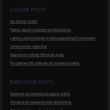
Salony Kosmetyczne
LOSOWE POSTY
Sprzęt Medyczny
Jak dobrać rolety?
Piękny zapach w każdym pomieszczeniu
Domeny
Lakiery samochodowe w wielu popularnych odcieniach
Serwis pomp ciepła Elar
Oprogramowanie
Najnowsze rodzaje filtrów do wody
Początkowy filtr siatkowy do instalacji wodnej.
Strony Internetowe
Kontakt
NAJNOWSZE POSTY:
Kamienie do kominów dostępne online
Armatura do spawania stali nierdzewnej