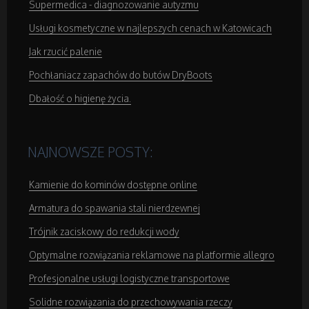
Supermedica - diagnozowanie autyzmu
Sprzęt Medyczny
Usługi kosmetyczne w najlepszych cenach w Katowicach
Jak rzucić palenie
Domeny
Pochłaniacz zapachów do butów DryBoots
Dbałość o higienę życia.
Oprogramowanie
Strony Internetowe
NAJNOWSZE POSTY:
Kamienie do kominów dostępne online
Kontakt
Armatura do spawania stali nierdzewnej
Trójnik zaciskowy do redukcji wody
Optymalne rozwiązania reklamowe na platformie allegro
Profesjonalne usługi logistyczne transportowe
Solidne rozwiązania do przechowywania rzeczy