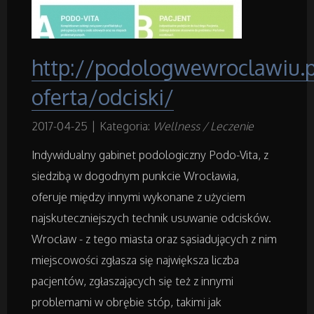
Projektowanie
http://podologwewroclawiu.p
Remonty, Elektryk, Hydraulik
oferta/odciski/
Materiały Budowlane
2017-04-25
|
Kategoria:
Wellness / Leczenie
Indywidualny gabinet podologiczny Podo-Vita, z
Działki
siedzibą w dogodnym punkcie Wrocławia,
Drzwi i Okna
oferuje między innymi wykonane z użyciem
najskuteczniejszych technik usuwanie odcisków.
Nieruchomości, Działki
Wrocław - z tego miasta oraz sąsiadujących z nim
miejscowości zgłasza się największa liczba
Domy, Mieszkania
pacjentów, zgłaszających się też z innymi
problemami w obrębie stóp, takimi jak