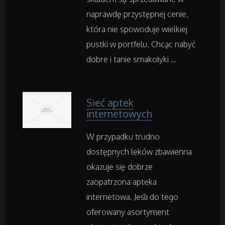
Transport
naprawdę przystępnej cenie,
która nie spowoduje wielkiej
Części Samochodowe
pustki w portfelu. Chcąc nabyć
dobre i tanie smakołyki ...
Wynajem
Usługi Motoryzacyjne
Sieć aptek
internetowych
Salony, Komisy
W przypadku trudno
Materiały Promocyjne
dostępnych leków zbawienna
okazuje się dobrze
Agencje Reklamowe
zaopatrzona apteka
internetowa. Jeśli do tego
Materiały Reklamowe
oferowany asortyment