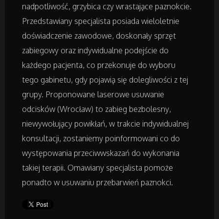
Badania
nadpotliwość, grzybica czy wrastające paznokcie.
Przedstawiany specjalista posiada wieloletnie
Placówki Edukacyjne
doświadczenie zawodowe, doskonały sprzęt
zabiegowy oraz indywidualne podejście do
Kursy i Szkolenia
każdego pacjenta, co przekonuje do wyboru
tego gabinetu, gdy pojawią się dolegliwości z tej
Tłumaczenia
grupy. Proponowane laserowe usuwanie
odcisków (Wrocław) to zabieg bezbolesny,
Książki, Czasopisma
niewywołujący powikłań, w trakcie indywidualnej
konsultacji, zostaniemy poinformowani co do
Handel Online
występowania przeciwwskazań do wykonania
takiej terapii. Omawiany specjalista pomoże
Biżuteria
ponadto w usuwaniu przebarwień paznokci.
Dla Dzieci