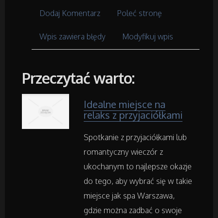
Meble
Dodaj Komentarz
Poleć stronę
Wyposażenie Wnętrz
Wpis zawiera błędy
Modyfikuj wpis
Wyposażenie Łazienki
Przeczytać warto:
Odzież
Idealne miejsce na
Sport
relaks z przyjaciółkami
Elektronika, RTV, AGD
Spotkanie z przyjaciółkami lub
romantyczny wieczór z
Art. Dla Zwierząt
ukochanym to najlepsze okazje
do tego, aby wybrać się w takie
Ogród, Rośliny
miejsce jak spa Warszawa,
gdzie można zadbać o swoje
Chemia