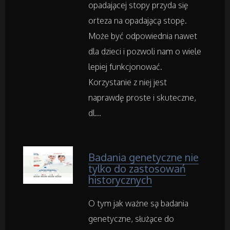
opadającej stopy przyda się
Fotografia
orteza na opadającą stopę.
Może być odpowiednia nawet
Adwokaci, Porady Prawne
dla dzieci i pozwoli nam o wiele
lepiej funkcjonować.
Weterynaryjne, Hodowla Zwierząt
Korzystanie z niej jest
Sprzątanie, Porządkowanie
naprawdę proste i skuteczne,
dl...
Serwis
Opieka
Badania genetyczne nie
tylko do zastosowań
historycznych
Inne Usługi
O tym jak ważne są badania
Noclegi
genetyczne, służące do