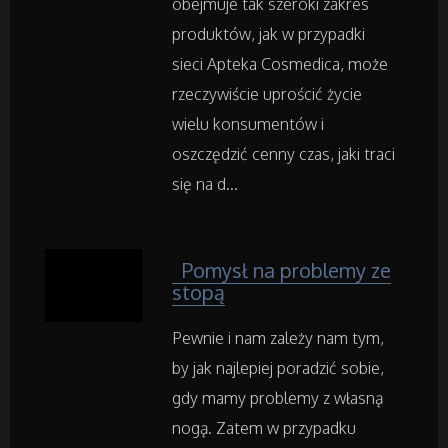
obejmuje tak szeroki zakres
Inne Agencje
produktów, jak w przypadki
sieci Apteka Cosmedica, może
Rekreacja
rzeczywiście uprościć życie
wielu konsumentów i
Imprezy Integracyjne
oszczędzić cenny czas, jaki traci
się na d...
Hobby
Zajęcia Sportowe i Rekreacyjne
Pomysł na problemy ze
stopą
Serwis
Pewnie i nam zależy nam tym,
Informatyczne
by jak najlepiej poradzić sobie,
gdy mamy problemy z własną
Restauracje, Catering
nogą. Zatem w przypadku