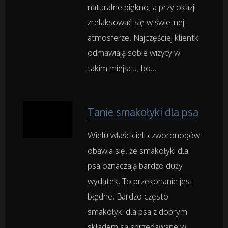
naturalne piękno, a przy okazji
zrelaksować się w świetnej
Art. Spożywcze
atmosferze. Najczęściej klientki
odmawiają sobie wizyty w
Inne Sklepy
takim miejscu, bo...
Maszyny Specjalistyczne
Tanie smakołyki dla psa
Maszyny
Wielu właścicieli czworonogów
Narzędzia
obawia się, że smakołyki dla
psa oznaczają bardzo duży
Przemysł Metalowy
wydatek. To przekonanie jest
błędne. Bardzo często
Samochody
smakołyki dla psa z dobrym
składem są sprzedawane w