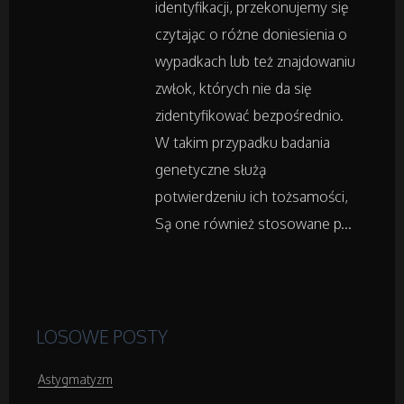
identyfikacji, przekonujemy się
Hotele i Noclegi
czytając o różne doniesienia o
wypadkach lub też znajdowaniu
Podróże
zwłok, których nie da się
zidentyfikować bezpośrednio.
Wypoczynek
W takim przypadku badania
genetyczne służą
Wellness
potwierdzeniu ich tożsamości,
Są one również stosowane p...
Dietetyka, Odchudzanie
Kosmetyki
Leczenie
LOSOWE POSTY
Salony Kosmetyczne
Astygmatyzm